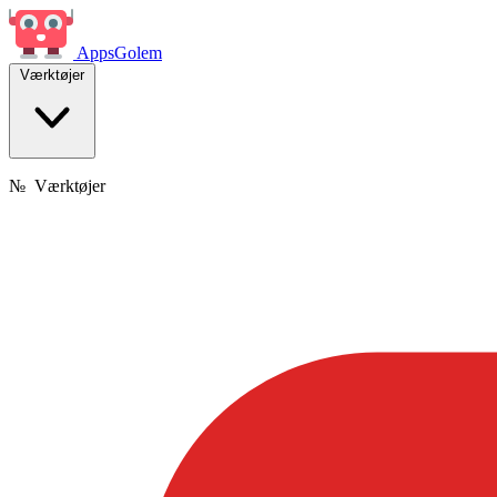
Apps
Golem
Værktøjer
№
Værktøjer