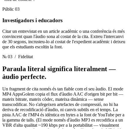
Públic 03
Investigadors i educadors
Citar un entrevistat en un article acadèmic o una conferència és més
convincent quan l'àudio sona al costat de la cita. Extreu l'intercanvi
de 30 segons, incrusteu-lo al costat de l'expedient acadèmic i deixeu
que els estudiants escoltin la font.
№ 03
/ Fidelitat
Paraula literal significa literalment
—
àudio perfecte.
Un fragment de cita només és tan fiable com el seu àudio. El mode
MP4 AppsGolem copia el flux d'àudio AAC d'origen bit per bit —
mateix bitrate, mateix còdec, mateixa dinàmica — sense
transcodificar. No s'afegeixen artefactes de compressió, no hi ha
deriva de recodificació d'àudio, ni canvis subtils en el temps. La
pista AAC de l'MP4 és idèntica en bytes a la font de YouTube per a
la gamma de talls. (El mode només d'àudio MP3 es recodifica a un
VBR d'alta qualitat ~190 kbps per a la portabilitat — visualment