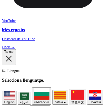
YouTube
Més repetits
Destacats de YouTube
Obrir →
Tancar
№
Llengua
Selecciona
llenguatge.
English
العربيّة
български
català
●
Hrvatski
繁體中文