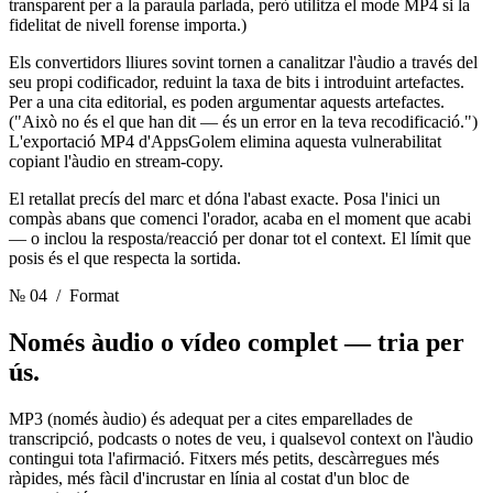
transparent per a la paraula parlada, però utilitza el mode MP4 si la
fidelitat de nivell forense importa.)
Els convertidors lliures sovint tornen a canalitzar l'àudio a través del
seu propi codificador, reduint la taxa de bits i introduint artefactes.
Per a una cita editorial, es poden argumentar aquests artefactes.
("Això no és el que han dit — és un error en la teva recodificació.")
L'exportació MP4 d'AppsGolem elimina aquesta vulnerabilitat
copiant l'àudio en stream-copy.
El retallat precís del marc et dóna l'abast exacte. Posa l'inici un
compàs abans que comenci l'orador, acaba en el moment que acabi
— o inclou la resposta/reacció per donar tot el context. El límit que
posis és el que respecta la sortida.
№ 04
/ Format
Només àudio o vídeo complet
— tria per
ús.
MP3 (només àudio) és adequat per a cites emparellades de
transcripció, podcasts o notes de veu, i qualsevol context on l'àudio
contingui tota l'afirmació. Fitxers més petits, descàrregues més
ràpides, més fàcil d'incrustar en línia al costat d'un bloc de