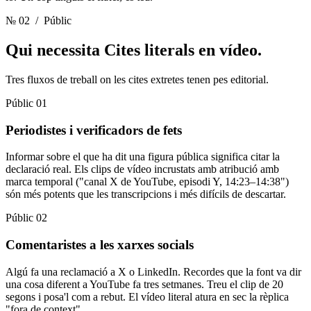
№ 02
/ Públic
Qui necessita
Cites literals en vídeo.
Tres fluxos de treball on les cites extretes tenen pes editorial.
Públic 01
Periodistes i verificadors de fets
Informar sobre el que ha dit una figura pública significa citar la
declaració real. Els clips de vídeo incrustats amb atribució amb
marca temporal ("canal X de YouTube, episodi Y, 14:23–14:38")
són més potents que les transcripcions i més difícils de descartar.
Públic 02
Comentaristes a les xarxes socials
Algú fa una reclamació a X o LinkedIn. Recordes que la font va dir
una cosa diferent a YouTube fa tres setmanes. Treu el clip de 20
segons i posa'l com a rebut. El vídeo literal atura en sec la rèplica
"fora de context".