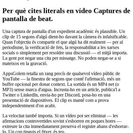
Per què cites literals en vídeo
Captures de
pantalla de beat.
Una captura de pantalla d'un expedient acadèmic és plausible. Un
clip de 15 segons d'algú dient-ho davant la càmera és infalsificable.
Quan l'objectiu és compartir el que algú ha dit realment — per al
periodisme, la verificació de fets, la responsabilitat a les xarxes
socials o simplement per resoldre una discussió — el mitjà importa.
La gent pot negar una cita per missatge. No poden negar-se a si
mateixos en la gravació.
AppsGolem retalla un rang precís de qualsevol vídeo públic de
YouTube — la finestra de segons que conté l'afirmació, més un
buffer opcional per donar context. La sortida és un MP4 net (o
MP3) sense marca d'aigua. Incrusta-ho en un article, publica'l a
Twitter o LinkedIn, envia-ho per Discord, posa-ho en una
presentació de diapositives. El clip es manté com a prova
independentment d'on acabi.
La velocitat també importa. Si un vídeo pot ser eliminat — les
afirmacions controvertides sovint s'esborren en poques hores —
extreure la cita immediatament preserva el registre abans d'esborrar-
lo. Un cop tinguis el fitxer, és teu.