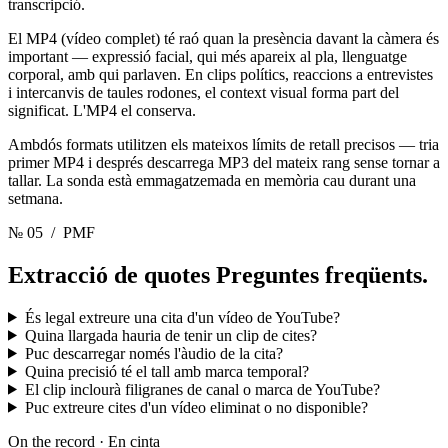
transcripció.
El MP4 (vídeo complet) té raó quan la presència davant la càmera és
important — expressió facial, qui més apareix al pla, llenguatge
corporal, amb qui parlaven. En clips polítics, reaccions a entrevistes
i intercanvis de taules rodones, el context visual forma part del
significat. L'MP4 el conserva.
Ambdós formats utilitzen els mateixos límits de retall precisos — tria
primer MP4 i després descarrega MP3 del mateix rang sense tornar a
tallar. La sonda està emmagatzemada en memòria cau durant una
setmana.
№ 05
/ PMF
Extracció de quotes
Preguntes freqüents.
És legal extreure una cita d'un vídeo de YouTube?
Quina llargada hauria de tenir un clip de cites?
Puc descarregar només l'àudio de la cita?
Quina precisió té el tall amb marca temporal?
El clip inclourà filigranes de canal o marca de YouTube?
Puc extreure cites d'un vídeo eliminat o no disponible?
On the record · En cinta