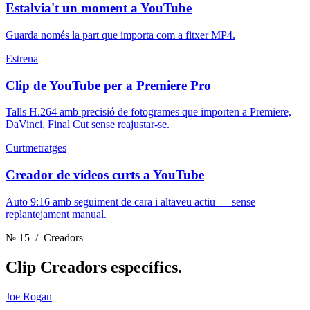
Estalvia't un moment a YouTube
Guarda només la part que importa com a fitxer MP4.
Estrena
Clip de YouTube per a Premiere Pro
Talls H.264 amb precisió de fotogrames que importen a Premiere,
DaVinci, Final Cut sense reajustar-se.
Curtmetratges
Creador de vídeos curts a YouTube
Auto 9:16 amb seguiment de cara i altaveu actiu — sense
replantejament manual.
№ 15
/ Creadors
Clip
Creadors específics.
Joe Rogan