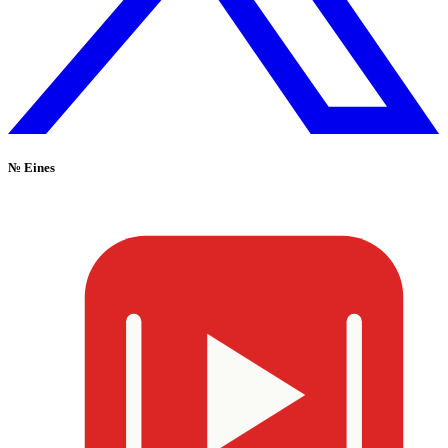
№
Eines