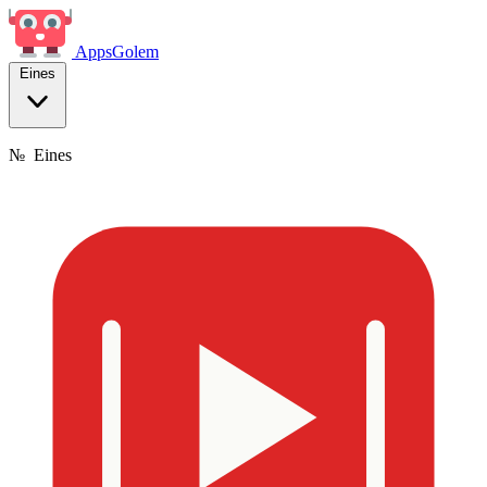
Apps
Golem
Eines
№
Eines