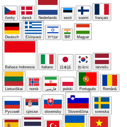
česky
dansk
Nederlands
eesti
suomi
français
Deutsch
Ελληνικά
עברית
हिंदी
Magyar
Bahasa Indonesia
italiano
latviešu
日本語
한국어
Lietuviškai
norsk
فارسی
polski
Português
Română
Русский
српски
slovensky
Slovenščina
svenska