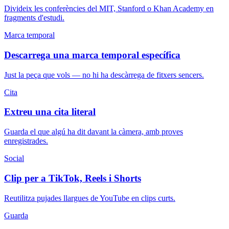
Divideix les conferències del MIT, Stanford o Khan Academy en
fragments d'estudi.
Marca temporal
Descarrega una marca temporal específica
Just la peça que vols — no hi ha descàrrega de fitxers sencers.
Cita
Extreu una cita literal
Guarda el que algú ha dit davant la càmera, amb proves
enregistrades.
Social
Clip per a TikTok, Reels i Shorts
Reutilitza pujades llargues de YouTube en clips curts.
Guarda