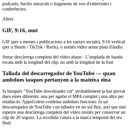
podcasts, bucles musicals o fragments de veu d'entrevistes i
conferències.
Altres
GIF, 9:16, mut
GIF (per a memes i publicacions a les xarxes socials), 9:16 vertical
(per a Shorts / TikTok / Reels), o només vídeo sense pista d'àudio.
Sense descàrrega completa del vídeo abans · L'amplada de banda
escala amb la longitud del clip, no amb la longitud de la font
Tallada del descarregador de YouTube — quan
ambdues tasques pertanyen a la mateixa eina
Si busques "YouTube downloader cut" probablement ja has provat
dues eines diferents: una per agafar el MP4 complet i una altra per
retallar-lo. AppsGolem combina ambdues funcions: és un
descarregador de YouTube i un tallador en un sol flux, així que mai
esperes una descàrrega completa del vídeo només per conservar un
clip de 20 segons. La recollida s'atura a la marca temporal del teu
final.