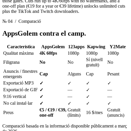
those gates. Cuts run up to 4K/60fps with no watermarks, and a
one-off plan (€19 for a year or €39 lifetime) unlocks unlimited cuts
plus the TikTok and Twitch downloaders.
№ 04
/ Comparació
AppsGolem
contra el camp.
Característica
AppsGolem
123apps
Kapwing
Y2Mate
Qualitat màxima
4K 60fps
1080p
1080p
1080p
Sí (nivell
Filigrana
No
No
No
gratuït)
Anuncis / finestres
Cap
Alguns
Cap
Pesant
emergents
Exportació MP3
✓
✓
✓
✓
Exportació de GIF
—
—
✓
✓
9:16 vertical
—
—
✓
✓
No cal instal·lar
✓
✓
✓
✓
€5 / €19 / €39,
Gratuït
Gratuït
Preus
16 $/mes
one-off
(límits)
(anuncis)
Comparació basada en la informació disponible públicament a març