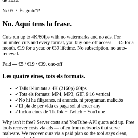
de 2026.
№ 05
/ És gratuït?
No.
Aquí tens la frase.
Cuts run up to 4K/60fps with no watermarks and no ads. For
unlimited cuts and every format, you buy one-off access — €5 for a
month, €19 for a year, or €39 lifetime. No subscription, no auto-
renewal.
Paid — €5 / €19 / €39, one-off
Les quatre eines, tots els formats.
✓
Talls il·limitats a 4K (2160p) 60fps
✓
Tots els formats: MP4, MP3, GIF, 9:16 vertical
✓
No hi ha filigranes, ni anuncis, ni programari maliciós
✓
El pla de per vida es paga sol al tercer any
✓
Inclou eines de TikTok + Twitch + YouTube
Why isn't it free? Server costs and YouTube-API quota add up. Free
tools recover costs via ads — often from networks that serve
malware. We recover ours via a paid plan so the tool stays clean,