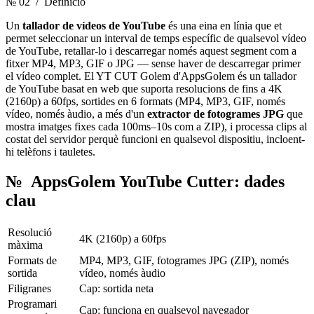
№ 02
/ Definició
Un
tallador de vídeos de YouTube
és una eina en línia que et
permet seleccionar un interval de temps específic de qualsevol vídeo
de YouTube, retallar-lo i descarregar només aquest segment com a
fitxer MP4, MP3, GIF o JPG — sense haver de descarregar primer
el vídeo complet. El YT CUT Golem d'AppsGolem és un tallador
de YouTube basat en web que suporta resolucions de fins a 4K
(2160p) a 60fps, sortides en 6 formats (MP4, MP3, GIF, només
vídeo, només àudio, a més d'un
extractor de fotogrames JPG
que
mostra imatges fixes cada 100ms–10s com a ZIP), i processa clips al
costat del servidor perquè funcioni en qualsevol dispositiu, incloent-
hi telèfons i tauletes.
№
AppsGolem YouTube Cutter: dades
clau
Resolució
4K (2160p) a 60fps
màxima
Formats de
MP4, MP3, GIF, fotogrames JPG (ZIP), només
sortida
vídeo, només àudio
Filigranes
Cap: sortida neta
Programari
Cap: funciona en qualsevol navegador