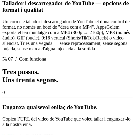
Tallador i descarregador de YouTube — opcions de
format i qualitat
Un correcte tallador i descarregador de YouTube et dona control de
format, no només un botó de "desa com a MP4". AppsGolem
exporta el teu muntatge com a MP4 (360p → 2160p), MP3 (només
àudio), GIF (bucle), 9:16 vertical (Shorts/TikTok/Reels) o vídeo
silenciat. Tries una vegada — sense reprocessament, sense segona
pujada, sense marca d'aigua injectada a la sortida.
№ 07
/ Com funciona
Tres passos.
Uns trenta segons.
01
Enganxa qualsevol enllaç de YouTube.
Copieu l’URL del vídeo de YouTube que voleu tallar i enganxar -lo
a la nostra eina.