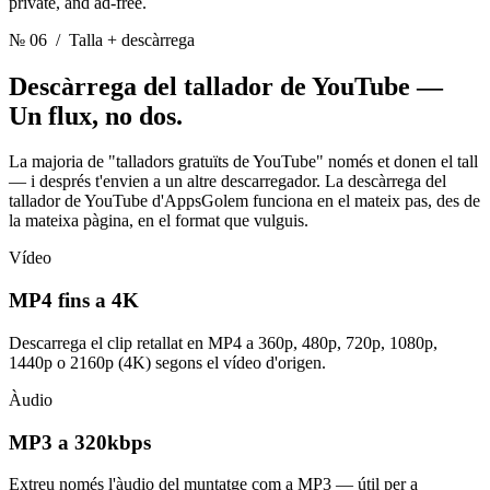
private, and ad-free.
№ 06
/ Talla + descàrrega
Descàrrega del tallador de YouTube —
Un flux, no dos.
La majoria de "talladors gratuïts de YouTube" només et donen el tall
— i després t'envien a un altre descarregador. La descàrrega del
tallador de YouTube d'AppsGolem funciona en el mateix pas, des de
la mateixa pàgina, en el format que vulguis.
Vídeo
MP4 fins a 4K
Descarrega el clip retallat en MP4 a 360p, 480p, 720p, 1080p,
1440p o 2160p (4K) segons el vídeo d'origen.
Àudio
MP3 a 320kbps
Extreu només l'àudio del muntatge com a MP3 — útil per a