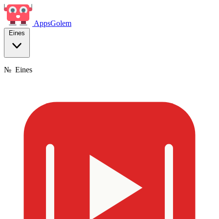
Apps
Golem
Eines
№
Eines