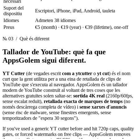
necessari
Suport del
Escriptori, iPhone, iPad, Android, tauleta
dispositiu
Idiomes
Admeten 38 idiomes
Preus
€5 (month) · €19 (year) · €39 (lifetime), one-off
№ 03
/ Què és diferent
Tallador de YouTube:
què fa que
AppsGolem sigui diferent.
YT Cutter
(de vegades escrit
com a ytcutter
o
yt cut
) és el nom
curt que la gent utilitza per a una eina de retallada de clips de
YouTube que s'executa al navegador. AppsGolem és un tallador
modern de YouTube construït al voltant de tres coses que les
alternatives gratuïtes solen saltar-se:
sortida 4K real
(2160p/60fps,
sense escalat reduït),
retallada exacta de marques de temps
(no
només descàrrega completa de vídeo) i
sense xarxes d'anuncis
(sense risc de malware, sense finestres emergents, sense
temporitzadors de "espera 30 segons").
If you've used a generic YT cutter before and hit 720p caps, quality
gates, or forced watermarks on free clips — AppsGolem removes