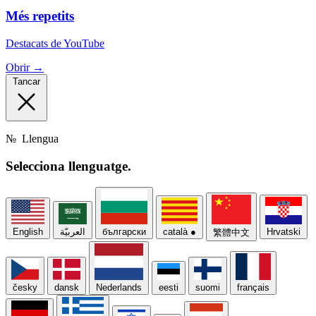
Més repetits
Destacats de YouTube
Obrir →
Tancar
№
Llengua
Selecciona
llenguatge.
English
العربيّة
български
català
●
Hrvatski
繁體中文
česky
dansk
Nederlands
eesti
suomi
français