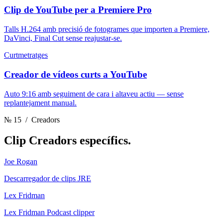
Clip de YouTube per a Premiere Pro
Talls H.264 amb precisió de fotogrames que importen a Premiere,
DaVinci, Final Cut sense reajustar-se.
Curtmetratges
Creador de vídeos curts a YouTube
Auto 9:16 amb seguiment de cara i altaveu actiu — sense
replantejament manual.
№ 15
/ Creadors
Clip
Creadors específics.
Joe Rogan
Descarregador de clips JRE
Lex Fridman
Lex Fridman Podcast clipper