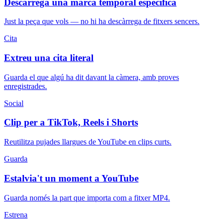
Descarrega una marca temporal específica
Just la peça que vols — no hi ha descàrrega de fitxers sencers.
Cita
Extreu una cita literal
Guarda el que algú ha dit davant la càmera, amb proves
enregistrades.
Social
Clip per a TikTok, Reels i Shorts
Reutilitza pujades llargues de YouTube en clips curts.
Guarda
Estalvia't un moment a YouTube
Guarda només la part que importa com a fitxer MP4.
Estrena