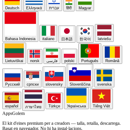
Deutsch
Ελληνικά
עברית
हिंदी
Magyar
Bahasa Indonesia
italiano
latviešu
日本語
한국어
Lietuviškai
norsk
فارسی
polski
Português
Română
Русский
српски
slovensky
Slovenščina
svenska
español
Türkçe
Українська
Tiếng Việt
ภาษาไทย
Apps
Golem
El kit d'eines premium per a creadors — talla, retalla, descarrega.
Basat en navegador. No hi ha instal·lacions.