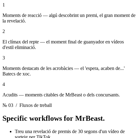
1
Moments de reacció — algú descobrint un premi, el gran moment de
la revelació.
2
El clímax del repte — el moment final de guanyador en vídeos
d'estil eliminació.
3
Moments destacats de les acrobàcies — el 'espera, acaben de...'
Batecs de xoc.
4
Acudits — moments citables de MrBeast o dels concursants.
№ 03
/ Fluxos de treball
Specific workflows for
MrBeast.
Treu una revelació de premis de 30 segons d'un vídeo de
sorteig per TikTok.