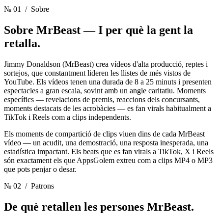
№ 01
/ Sobre
Sobre MrBeast —
I per què la gent la
retalla.
Jimmy Donaldson (MrBeast) crea vídeos d'alta producció, reptes i
sortejos, que constantment lideren les llistes de més vistos de
YouTube. Els vídeos tenen una durada de 8 a 25 minuts i presenten
espectacles a gran escala, sovint amb un angle caritatiu. Moments
específics — revelacions de premis, reaccions dels concursants,
moments destacats de les acrobàcies — es fan virals habitualment a
TikTok i Reels com a clips independents.
Els moments de compartició de clips viuen dins de cada MrBeast
vídeo — un acudit, una demostració, una resposta inesperada, una
estadística impactant. Els beats que es fan virals a TikTok, X i Reels
són exactament els que AppsGolem extreu com a clips MP4 o MP3
que pots penjar o desar.
№ 02
/ Patrons
De què retallen les persones
MrBeast.