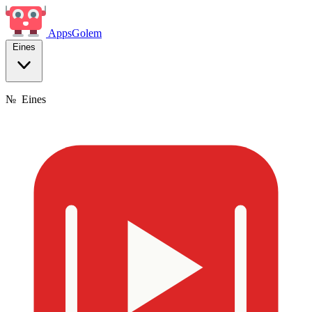
Apps
Golem
Eines
№
Eines