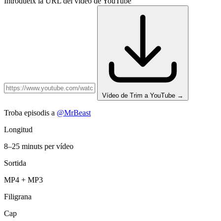
Introdueix la URL del vídeo de YouTube
Vídeo de Trim a YouTube
→
Troba episodis a
@MrBeast
Longitud
8–25 minuts per vídeo
Sortida
MP4 + MP3
Filigrana
Cap