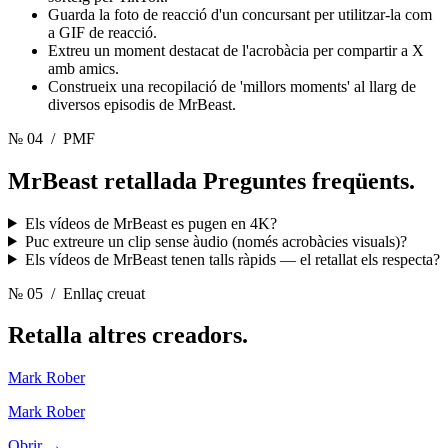
Guarda la foto de reacció d'un concursant per utilitzar-la com
a GIF de reacció.
Extreu un moment destacat de l'acrobàcia per compartir a X
amb amics.
Construeix una recopilació de 'millors moments' al llarg de
diversos episodis de MrBeast.
№ 04
/ PMF
MrBeast retallada
Preguntes freqüents.
Els vídeos de MrBeast es pugen en 4K?
Puc extreure un clip sense àudio (només acrobàcies visuals)?
Els vídeos de MrBeast tenen talls ràpids — el retallat els respecta?
№ 05
/ Enllaç creuat
Retalla altres
creadors.
Mark Rober
Mark Rober
Obrir →