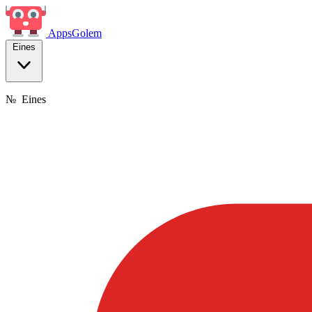
Apps
Golem
Eines
№
Eines