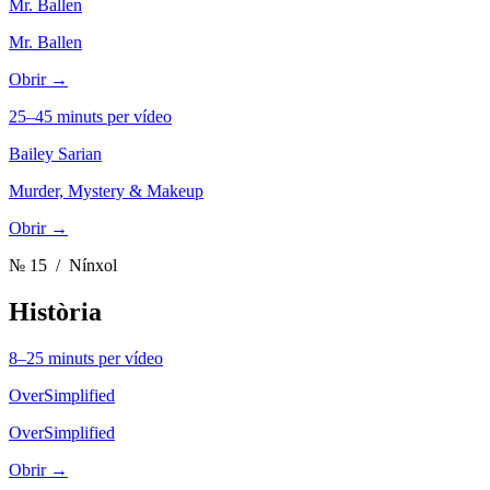
Mr. Ballen
Mr. Ballen
Obrir →
25–45 minuts per vídeo
Bailey Sarian
Murder, Mystery & Makeup
Obrir →
№ 15
/ Nínxol
Història
8–25 minuts per vídeo
OverSimplified
OverSimplified
Obrir →