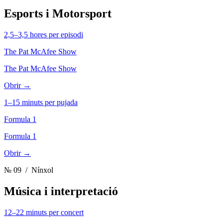
Esports i Motorsport
2,5–3,5 hores per episodi
The Pat McAfee Show
The Pat McAfee Show
Obrir →
1–15 minuts per pujada
Formula 1
Formula 1
Obrir →
№ 09
/ Nínxol
Música i interpretació
12–22 minuts per concert