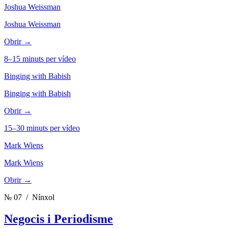
Joshua Weissman
Joshua Weissman
Obrir →
8–15 minuts per vídeo
Binging with Babish
Binging with Babish
Obrir →
15–30 minuts per vídeo
Mark Wiens
Mark Wiens
Obrir →
№ 07
/ Nínxol
Negocis i Periodisme