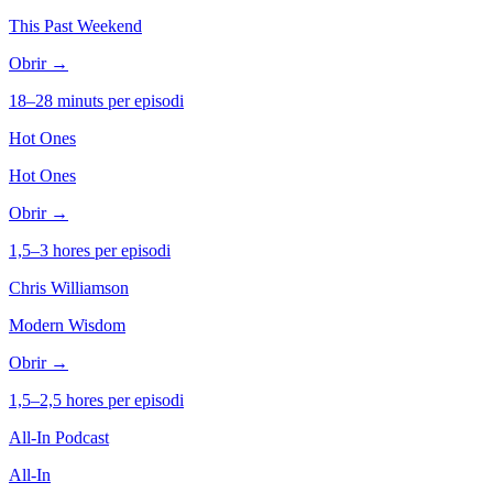
This Past Weekend
Obrir →
18–28 minuts per episodi
Hot Ones
Hot Ones
Obrir →
1,5–3 hores per episodi
Chris Williamson
Modern Wisdom
Obrir →
1,5–2,5 hores per episodi
All-In Podcast
All-In