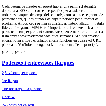
Cada pàgina de creador en aquest hub és una pàgina d'aterratge
dedicada al SEO amb consells específics per a cada creador: on
trobar les marques de temps dels capítols, com saltar-se segments de
patrocinadors, quines durades de clips funcionen per al format del
programa. A sota, cada pàgina es dirigeix al mateix tallador — retalls
fidels al fotograma, MP4 H.264 importable a Premiere amb àudio
perfecte en bits, exportació d'àudio MP3, sense marques d'aigua. La
llista creix aproximadament cada dues setmanes. Si el teu creador
encara no ha arribat, el tallador encara funciona en qualsevol URL
pública de YouTube — enganxa-la directament a l'eina principal.
№ 01
/ Nínxol
Podcasts i entrevistes llargues
2,5–4 hores per episodi
Joe Rogan
The Joe Rogan Experience
Obrir →
2–5 hores per episodi