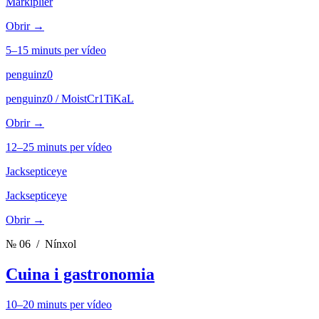
Markiplier
Obrir →
5–15 minuts per vídeo
penguinz0
penguinz0 / MoistCr1TiKaL
Obrir →
12–25 minuts per vídeo
Jacksepticeye
Jacksepticeye
Obrir →
№ 06
/ Nínxol
Cuina i gastronomia
10–20 minuts per vídeo