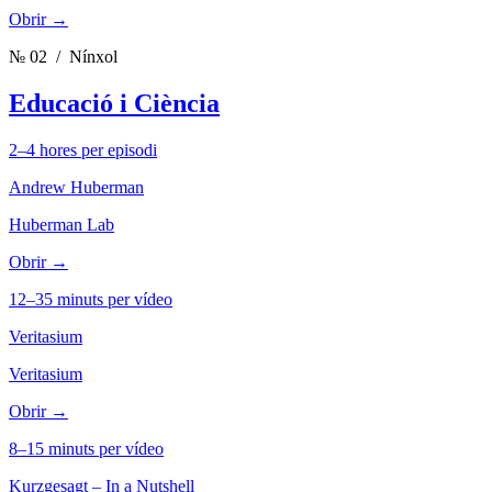
Obrir →
№ 02
/ Nínxol
Educació i Ciència
2–4 hores per episodi
Andrew Huberman
Huberman Lab
Obrir →
12–35 minuts per vídeo
Veritasium
Veritasium
Obrir →
8–15 minuts per vídeo
Kurzgesagt – In a Nutshell