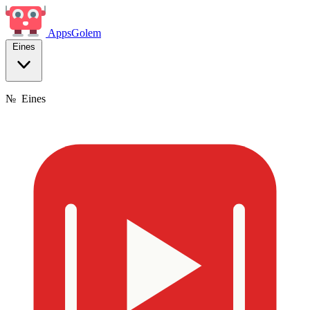
Apps
Golem
Eines
№
Eines