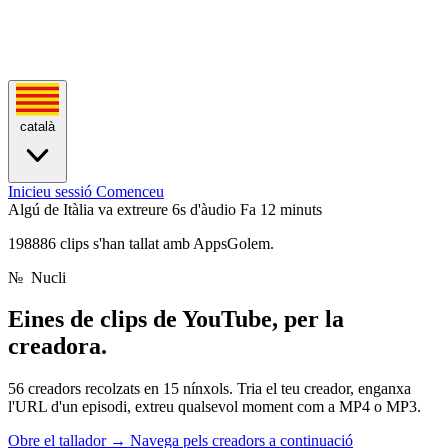
català
Inicieu sessió
Comenceu
Algú de Itàlia va extreure 6s d'àudio
Fa 12 minuts
198886 clips s'han tallat amb AppsGolem.
№
Nucli
Eines de clips de YouTube,
per la
creadora.
56 creadors recolzats en 15 nínxols. Tria el teu creador, enganxa
l'URL d'un episodi, extreu qualsevol moment com a MP4 o MP3.
Obre el tallador
→
Navega pels creadors a continuació