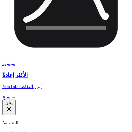
يوتيوب
الأكثر إعادةً
YouTube أبرز النقاط
يفتح →
يغلق
اللغة
№