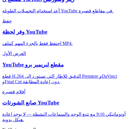
أعد استخدام التحميلات الطويلة YouTube في مقاطع قصيرة.
حفظ
وفر لحظة YouTube
احتفظ فقط بالجزء المهم كملف MP4.
العرض الأول
YouTube مقطع لبريمير برو
قطع H.264 الدقيق للإطار التي تستورد إلى Premiere وDaVinci
وFinal Cut دون إعادة المطابقة.
أفلام قصيرة
صانع الشورتات YouTube
أوتوماتيكي 9:16 مع تتبع الوجه والسماعات النشطة — لا يوجد إعادة
هيكل يدوية.