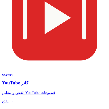
يوتيوب
YouTube كاتر
القص والتقليم YouTube فيديوهات
يفتح →