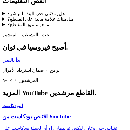
القص
التعليمات
هل يمكنني قص البث المباشر؟
هل هناك علامة مائية على المقطع؟
ما هو تنسيق المقاطع؟
ابحث · التشطيم · المنشور
في ثوان.
أصبح فيروسيا
→
ابدأ بالقص
يؤمن · ضمان استرداد الأموال
/ المرشدون
№ 14
مرشدين.
المزيد YouTube القاطع
البودكاست
اقتنص بودكاست من YouTube
اقتباس جو روغان، ليكس فريدمان، أو أي لحظة بودكاست على