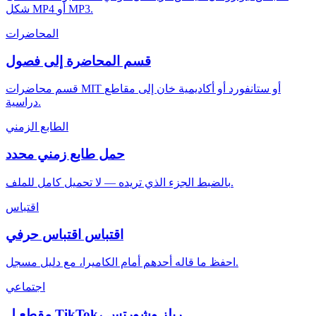
شكل MP4 أو MP3.
المحاضرات
قسم المحاضرة إلى فصول
قسم محاضرات MIT أو ستانفورد أو أكاديمية خان إلى مقاطع
دراسية.
الطابع الزمني
حمل طابع زمني محدد
بالضبط الجزء الذي تريده — لا تحميل كامل للملف.
اقتباس
اقتباس اقتباس حرفي
احفظ ما قاله أحدهم أمام الكاميرا، مع دليل مسجل.
اجتماعي
مقطع ل TikTok، ريلز وشورتس