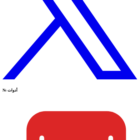
أدوات
№