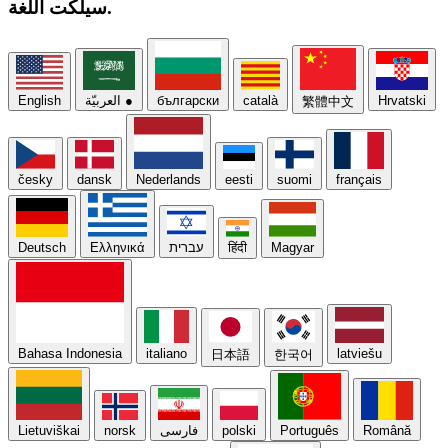
اللغة.
سيلكت
Hrvatski
català
български
●
العربيّة
English
繁體中文
česky
dansk
Nederlands
eesti
suomi
français
Magyar
हिंदी
עברית
Ελληνικά
Deutsch
Bahasa Indonesia
italiano
latviešu
日本語
한국어
Română
Português
polski
فارسی
norsk
Lietuviškai