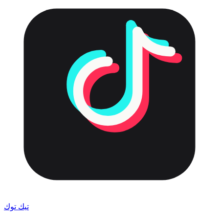
تيك توك