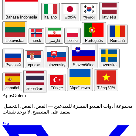
Bahasa Indonesia
italiano
latviešu
日本語
한국어
Română
Português
polski
فارسی
norsk
Lietuviškai
Русский
српски
slovensky
Slovenščina
svenska
español
Türkçe
Українська
Tiếng Việt
ภาษาไทย
Apps
Golem
مجموعة أدوات الفيديو المميزة للمبدعين — القص، القص، التحميل.
يعتمد على المتصفح. لا توجد تثبيتات.
تابع