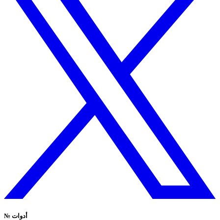
أدوات
№