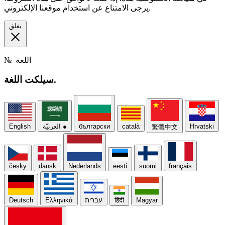
يرجى الامتناع عن استخدام موقعنا الإلكتروني.
يغلق
اللغة
№
اللغة.
سيلكت
Hrvatski
català
български
●
العربيّة
English
繁體中文
česky
dansk
Nederlands
eesti
suomi
français
Magyar
हिंदी
עברית
Ελληνικά
Deutsch