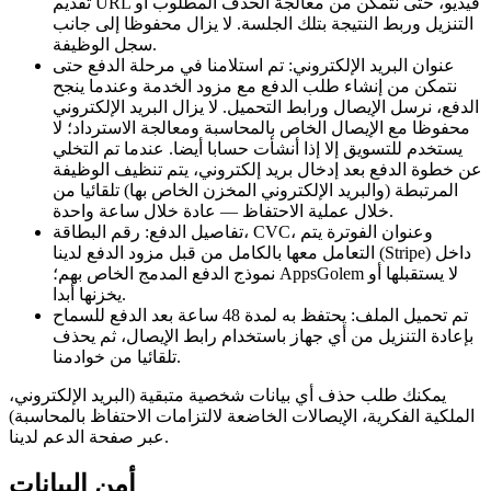
تقديم URL فيديو، حتى نتمكن من معالجة الحذف المطلوب أو
التنزيل وربط النتيجة بتلك الجلسة. لا يزال محفوظا إلى جانب
سجل الوظيفة.
عنوان البريد الإلكتروني: تم استلامنا في مرحلة الدفع حتى
نتمكن من إنشاء طلب الدفع مع مزود الخدمة وعندما ينجح
الدفع، نرسل الإيصال ورابط التحميل. لا يزال البريد الإلكتروني
محفوظا مع الإيصال الخاص بالمحاسبة ومعالجة الاسترداد؛ لا
يستخدم للتسويق إلا إذا أنشأت حسابا أيضا. عندما تم التخلي
عن خطوة الدفع بعد إدخال بريد إلكتروني، يتم تنظيف الوظيفة
المرتبطة (والبريد الإلكتروني المخزن الخاص بها) تلقائيا من
خلال عملية الاحتفاظ — عادة خلال ساعة واحدة.
تفاصيل الدفع: رقم البطاقة، CVC، وعنوان الفوترة يتم
التعامل معها بالكامل من قبل مزود الدفع لدينا (Stripe) داخل
نموذج الدفع المدمج الخاص بهم؛ AppsGolem لا يستقبلها أو
يخزنها أبدا.
تم تحميل الملف: يحتفظ به لمدة 48 ساعة بعد الدفع للسماح
بإعادة التنزيل من أي جهاز باستخدام رابط الإيصال، ثم يحذف
تلقائيا من خوادمنا.
يمكنك طلب حذف أي بيانات شخصية متبقية (البريد الإلكتروني،
الملكية الفكرية، الإيصالات الخاضعة لالتزامات الاحتفاظ بالمحاسبة)
عبر صفحة الدعم لدينا.
أمن البيانات