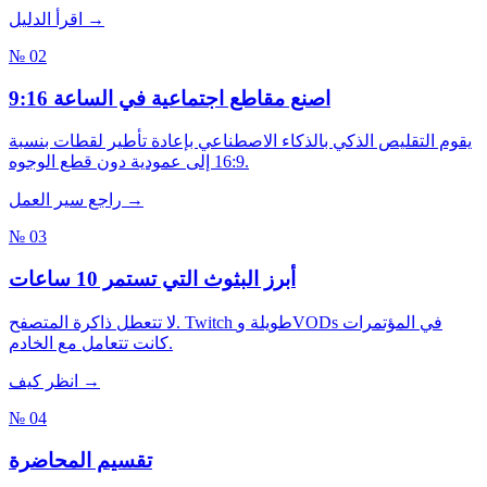
اقرأ الدليل →
№ 02
اصنع مقاطع اجتماعية في الساعة 9:16
يقوم التقليص الذكي بالذكاء الاصطناعي بإعادة تأطير لقطات بنسبة
16:9 إلى عمودية دون قطع الوجوه.
راجع سير العمل →
№ 03
أبرز البثوث التي تستمر 10 ساعات
لا تتعطل ذاكرة المتصفح. Twitch طويلة وVODs في المؤتمرات
كانت تتعامل مع الخادم.
انظر كيف →
№ 04
تقسيم المحاضرة