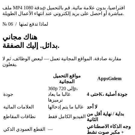
ملف MP4 بدقة 1080p افتراضيا، بدون علامة مائية. قم بالتحميل
مباشرة أو احصل على بريد إلكتروني عند انتهاء الأعمال الطويلة.
/ لماذا تدفع ثمنها
№ 06
هناك مجاني
إليك الصفقة.
بدائل.
مقارنة صادقة. المواقع المجانية تعمل — لبعض الوظائف. ثم لا
يفعلون.
مواقع التحميل
AppsGolem
المجانية
360p إلى 720p،
حتى 4K، جودة أصلية
غالبا ما يعاد
جودة
ترميزها
لا أحد
غالبا ما يتم إدخالها
العلامات المائية
بداية / نهاية أقل من
الفيديو الكامل فقط
نطاقات المقاطع
الثانية
وجه الذكاء الاصطناعي
—
القطع العمودي الذكي
+ مكبر صوت نشط