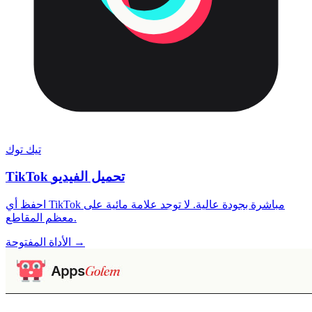
تيك توك
TikTok تحميل الفيديو
احفظ أي TikTok مباشرة بجودة عالية. لا توجد علامة مائية على
معظم المقاطع.
الأداة المفتوحة →