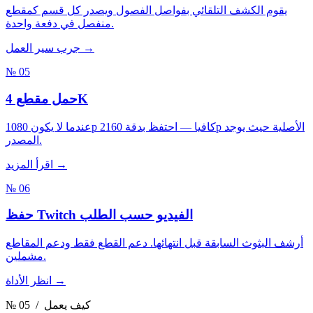
يقوم الكشف التلقائي بفواصل الفصول ويصدر كل قسم كمقطع
منفصل في دفعة واحدة.
جرب سير العمل →
№ 05
حمل مقطع 4K
عندما لا يكون 1080p كافيا — احتفظ بدقة 2160p الأصلية حيث يوجد
المصدر.
اقرأ المزيد →
№ 06
حفظ Twitch الفيديو حسب الطلب
أرشف البثوث السابقة قبل انتهائها. دعم القطع فقط ودعم المقاطع
مشملين.
انظر الأداة →
/ كيف يعمل
№ 05