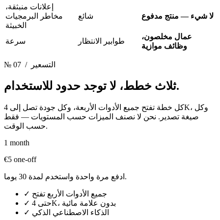
إعلانات منبثقة،
لا شيء — منتج مدفوع
شائع
مخاطر البرمجيات
الخبيثة
عمال مخلصون،
طوابير الانتظار
سرعة
وظائف موازية
/ التسعير
№ 07
لا توجد حدود للاستخدام.
ثلاث خطط،
كل خطة تفتح جميع الأدوات الأربعة، وكل جودة تصل إلى 4K، وكل
صيغة تصدير. نحن لا نصنف الميزات حسب المستويات — فقط
حسب الوقت.
1 month
€5
one-off
ادفع مرة واحدة واستخدم لمدة 30 يوما.
جميع الأدوات الأربع تفتح
✓
حتى 4K، بدون علامة مائية
✓
الذكاء الاصطناعي الذكي
✓