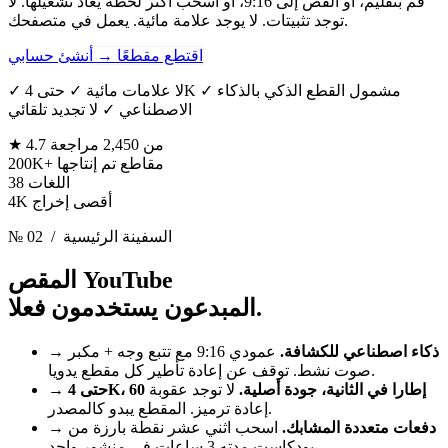
قم بتقليم، أو القص إلى 9:16، أو اسحب أكثر لحظة يعاد تشغيلها. لا
توجد تثبيتات. لا يوجد علامة مائية. يعمل في متصفحك.
اقتطع مقطعًا
→
أنشئ حسابي
✓ لا علامات مائية ✓ حتى 4K ✓ مشمول القطع الذكي بالذكاء
الاصطناعي ✓ لا تجديد تلقائي
من 2,450 مراجعة
★ 4.7
مقاطع تم إنتاجها
200K+
اللغات
38
أقصى إخراج
4K
/ السفينة الرئيسية
№ 02
المقص YouTube
المبدعون يستخدمون فعلا.
ذكاء اصطناعي للكشافة.
عمودي 9:16 مع تتبع وجه + مكبر
→
صوت نشط. توقف عن إعادة تأطير كل مقطع يدويا.
حتى 4K، 60 إطارا في الثانية، جودة أصلية.
لا توجد عقوبة
→
إعادة ترميز. المقطع يبدو كالمصدر.
دفعات متعددة المشابك.
اسحب اثني عشر نقطة بارزة من
→
بودكاست مدته 3 ساعات في منشور واحد.