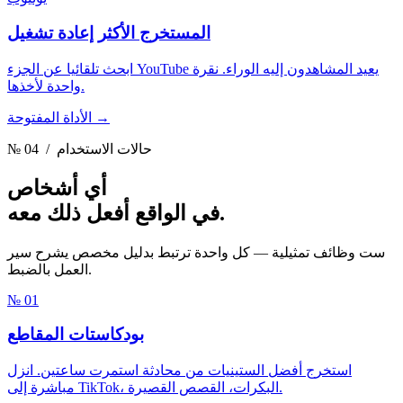
المستخرج الأكثر إعادة تشغيل
ابحث تلقائيا عن الجزء YouTube يعيد المشاهدون إليه الوراء. نقرة
واحدة لأخذها.
الأداة المفتوحة →
/ حالات الاستخدام
№ 04
أي أشخاص
معه.
في الواقع أفعل ذلك
ست وظائف تمثيلية — كل واحدة ترتبط بدليل مخصص يشرح سير
العمل بالضبط.
№ 01
بودكاستات المقاطع
استخرج أفضل الستينيات من محادثة استمرت ساعتين. انزل
مباشرة إلى TikTok، البكرات، القصص القصيرة.