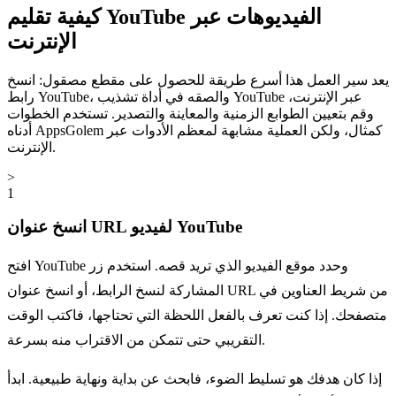
كيفية تقليم YouTube الفيديوهات عبر
الإنترنت
يعد سير العمل هذا أسرع طريقة للحصول على مقطع مصقول: انسخ
رابط YouTube، والصقه في أداة تشذيب YouTube عبر الإنترنت،
وقم بتعيين الطوابع الزمنية والمعاينة والتصدير. تستخدم الخطوات
أدناه AppsGolem كمثال، ولكن العملية مشابهة لمعظم الأدوات عبر
الإنترنت.
>
1
انسخ عنوان URL لفيديو YouTube
افتح YouTube وحدد موقع الفيديو الذي تريد قصه. استخدم زر
المشاركة لنسخ الرابط، أو انسخ عنوان URL من شريط العناوين في
متصفحك. إذا كنت تعرف بالفعل اللحظة التي تحتاجها، فاكتب الوقت
التقريبي حتى تتمكن من الاقتراب منه بسرعة.
إذا كان هدفك هو تسليط الضوء، فابحث عن بداية ونهاية طبيعية. ابدأ