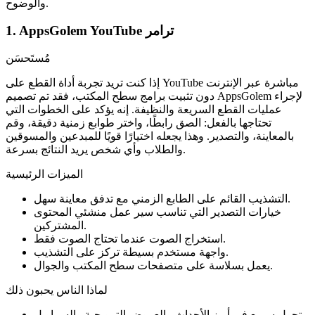
والوضوح.
1. AppsGolem YouTube ترامر
مُستَحسَن
إذا كنت تريد تجربة أداة القطع على YouTube مباشرة عبر الإنترنت
دون تثبيت برامج سطح المكتب، فقد تم تصميم AppsGolem لإجراء
عمليات القطع السريعة والنظيفة. إنه يؤكد على الخطوات التي
تحتاجها بالفعل: الصق رابطًا، واختر طوابع زمنية دقيقة، وقم
بالمعاينة، والتصدير. وهذا يجعله اختيارًا قويًا للمبدعين والمسوقين
والطلاب وأي شخص يريد النتائج بسرعة.
الميزات الرئيسية
التشذيب القائم على الطابع الزمني مع تدفق معاينة سهل.
خيارات التصدير التي تناسب سير عمل منشئي المحتوى
المشتركين.
استخراج الصوت عندما تحتاج الصوت فقط.
واجهة مستخدم بسيطة تركز على التشذيب.
يعمل بسلاسة على متصفحات سطح المكتب والجوال.
لماذا الناس يحبون ذلك
تحول سريع في أبرز الأحداث والعروض الترويجية والسراويل