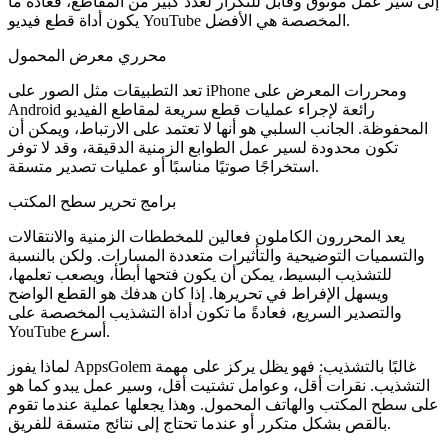
إلى سير عمل موثوق وقابل للتكرار لعدد كبير من المقاطع، فعادةً ما
يكون أداة قطع فيديو YouTube المخصصة هي الأفضل.
محرري معرض المحمول
تعد التطبيقات مثل الصور على iPhone ومحررات المعرض على
Android رائعة لإجراء عمليات قطع سريعة لمقاطع الفيديو
المحفوظة. الجانب السلبي هو أنها لا تعتمد على الارتباط، ويمكن أن
تكون محدودة لسير عمل الطوابع الزمنية الدقيقة، وقد لا توفر
استخراجًا صوتيًا مناسبًا أو عمليات تصدير متسقة.
برامج تحرير سطح المكتب
يعد المحررون الكاملون فعالين للمخططات الزمنية والانتقالات
والتسميات التوضيحية والتأثيرات متعددة المسارات. ولكن بالنسبة
للتشذيب البسيط، يمكن أن يكون فتحها أبطأ، ويصعب تعلمها،
ويسهل الإفراط في تحريرها. إذا كان هدفك هو القطع الواضح
والتصدير السريع، فعادةً ما تكون أداة التشذيب المخصصة على
YouTube أسرع.
لماذا يفوز AppsGolem غالبًا بالتشذيب: فهو يظل يركز على مهمة
التشذيب. نقرات أقل، وعوامل تشتيت أقل، وسير عمل يبدو كما هو
على سطح المكتب والهاتف المحمول. وهذا يجعلها عملية عندما تقوم
بالقص بشكل متكرر أو عندما تحتاج إلى نتائج متسقة للفريق.