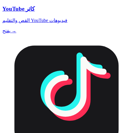
YouTube كاتر
القص والتقليم YouTube فيديوهات
يفتح →