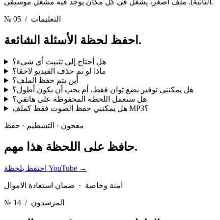
الثانية). ملف أصغر، يشغل في كل مكان يوجد فيه مشغل موسيقى.
/ التعليمات
№ 05
الأسئلة الشائعة.
احفظ لحظة
هل أحتاج إلى تثبيت أي شيء؟
ماذا لو تم حذف الفيديو لاحقا؟
أين يتم حفظ الملف؟
هل يمكنني توفير بضع ثوان فقط، أم يجب أن يكون أطول؟
هل ستعمل اللحظة المحفوظة على هاتفي؟
هل يمكنني حفظ الصوت فقط كملف MP3؟
معجون · التشطيم · حفظ
هذا مهم.
حافظ على اللحظة
→
احتفظ بلحظة YouTube
آمنة وخاصة · ضمان استعادة الاموال
/ المرشدون
№ 14