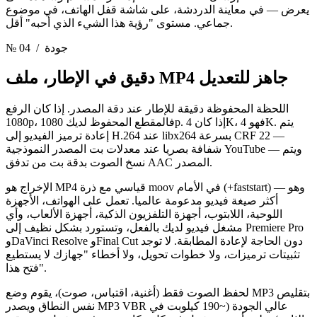
يعرض — في معاينة الدردشة، على شاشة قفل الهاتف، في موضوع
جماعي. مستوى "رؤية هذا الشيء الذي أحبه" أقل.
/ جودة
№ 04
ملف MP4 جاهز للتعديل
دقيق في الإطار،
اللحظة المحفوظة دقيقة للإطار عند دقة المصدر. إذا كان الرفع
1080p، فالمقطع المحفوظ لديك 1080p. إذا كان 4K، فهو 4K. يتم
إعادة ترميز الفيديو إلى H.264 عند libx264 بسرعة CRF 22 —
شفافة بصريا عند معدلات بت المصدر النموذجية YouTube — ويتم
نسخ الصوت بدقة بت من تدفق AAC المصدر.
الإخراج هو MP4 قياسي مع ذرة moov في الأمام (+faststart) — وهو
أكثر صيغة فيديو مدعومة عالميا. تعمل على الهواتف، الأجهزة
اللوحية، اللابتوب، أجهزة التلفزيون الذكية، أجهزة الألعاب، وأي
مشغل فيديو لديك بالفعل، وتستورد بشكل نظيف إلى Premiere Pro
وDaVinci Resolve وFinal Cut دون الحاجة لإعادة المطابقة. لا توجد
تثبيتات ترميزات، ولا خطوات تحويل، ولا أخطاء "جهازك لا يستطيع
فتح هذا".
لحفظ الصوت فقط (أغنية، اقتباس، صوت)، يقوم وضع MP3 بتقليص
نفس النطاق ويصدر MP3 VBR عالي الجودة (~190 كيلوبت في