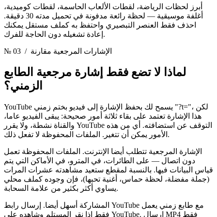
أبرز لحظات الرياضة، لقطات الألعاب الحاسمة، لقطات كوميدية،
أغلفة موسيقية — لحظة رائعة مدفونة في تحميل مدته 30 دقيقة.
احذف فقط العنصر التبصيري واحتفظ به كملف مستقل يمكنك
إعادة تشغيله دون الحاجة للفرك.
/ الإشارات المرجعية مقارنة
№ 03
لماذا لا تضع فقط إشارة مرجعية
الطابع
الزمني؟
YouTube يسمح لك بحفظ الإشارة إلى فيديو بختم زمني "?t="، لكن
هذا الإشارة تعتمد على بقاء ثلاثة أمور صحيحة: يبقى الفيديو عاما،
والقناة نشطة، ولا يقرر YouTube التوقف عن استضافته. أي من هذه
الأمور يمكن أن تتغير. الملفات المحفوظة لا تفعل ذلك.
الإشارة المرجعية تتطلب أيضا الإنترنت. الملفات المحفوظة تعمل
دون اتصال — على الطائرات، في المترو، في الأماكن التي يتم
قياس البيانات فيها. بالنسبة لمقطع ستعيد مشاهدته عشرات المرات
(جملة مفضلة، لحظة حماس، أغنية تحبها)، فإن وجوده كملف محلي
يساوي أكثر بكثير من علامة السحابة.
المشاركة أسهل أيضا. إرسال رابط YouTube مع طابع زمني يعمل
فقط إذا نقر المستلم وشاهده على YouTube. إرسال MP4 فقط