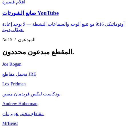
أفلام قصيرة
صانع الشورتات YouTube
أوتوماتيكي 9:16 مع تتبع الوجه والسماعات النشطة — لا يوجد إعادة
هيكل يدوية.
/ المبدعون
№ 15
مبدعون محددون.
المقطع
Joe Rogan
محمل مقاطع JRE
Lex Fridman
بودكاست ليكس فريدمان مقص
Andrew Huberman
مقاطع مختبر هوبرمان
MrBeast