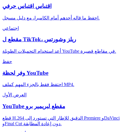
اقتباس اقتباس حرفي
احفظ ما قاله أحدهم أمام الكاميرا، مع دليل مسجل.
اجتماعي
مقطع ل TikTok، ريلز وشورتس
أعد استخدام التحميلات الطويلة YouTube في مقاطع قصيرة.
حفظ
وفر لحظة YouTube
احتفظ فقط بالجزء المهم كملف MP4.
العرض الأول
YouTube مقطع لبريمير برو
قطع H.264 الدقيق للإطار التي تستورد إلى Premiere وDaVinci
وFinal Cut دون إعادة المطابقة.