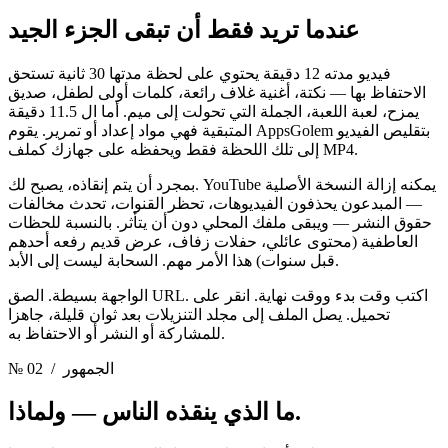
عندما تريد فقط أن تبقى
الجزء الجيد
فيديو مدته 12 دقيقة يحتوي على لحظة مدتها 30 ثانية تستحق
الاحتفاظ بها — نكتة، أغنية غلاف رائعة، كلمات أولى لطفل، صديق
يمزح، لعبة اللعبة، الجملة التي تحولت إلى ميم. أما ال 11.5 دقيقة
المتبقية فهي مواد إعداد أو تمرير. يقوم AppsGolem بتقليص الفيديو
إلى تلك اللحظة فقط ويحفظه على جهازك كملف MP4.
بمجرد أن يتم إنقاذه، يصبح لك. YouTube يمكنه إزالة النسخة الأصلية
— المبدعون يحذفون الفيديوهات، تحظر القنوات، تحدث مخالفات
حقوق النشر — ويبقى ملفك المحلي دون أن يتأثر. بالنسبة للحظات
العاطفية (محتوى عائلي، حفلات زفاف، عرض قديم رفعه أحدهم
قبل سنوات) هذا الأمر مهم. السحابة ليست إلى الأبد.
الواجهة بسيطة. الصق URL. اكتب وقت بدء ووقت نهاية. انقر على
تحميل. يصل الملف إلى مجلد التنزيلات بعد ثوان قليلة، جاهزا
للمشاركة أو النشر أو الاحتفاظ به.
/ الجمهور
№ 02
— ولماذا.
ما الذي ينقذه الناس