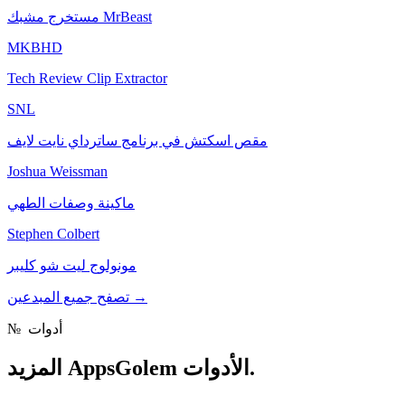
مستخرج مشبك MrBeast
MKBHD
Tech Review Clip Extractor
SNL
مقص اسكتش في برنامج ساترداي نايت لايف
Joshua Weissman
ماكينة وصفات الطهي
Stephen Colbert
مونولوج ليت شو كليبر
→
تصفح جميع المبدعين
أدوات
№
AppsGolem الأدوات.
المزيد