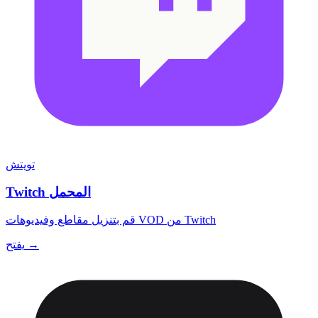
تويتش
Twitch المحمل
قم بتنزيل مقاطع وفيديوهات VOD من Twitch
يفتح →