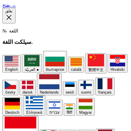
يفتح →
يغلق
اللغة
№
اللغة.
سيلكت
Hrvatski
català
български
●
العربيّة
English
繁體中文
česky
dansk
Nederlands
eesti
suomi
français
Magyar
हिंदी
עברית
Ελληνικά
Deutsch