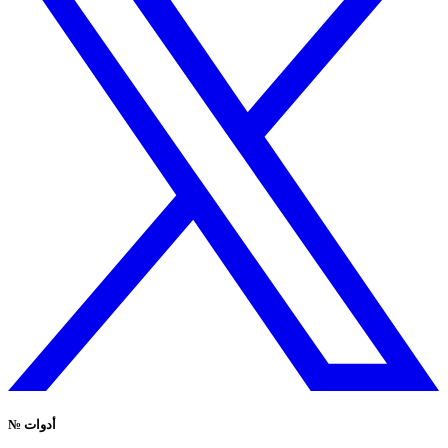
أدوات
№