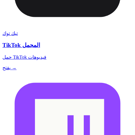
تيك توك
TikTok المحمل
حمل TikTok فيديوهات
يفتح →