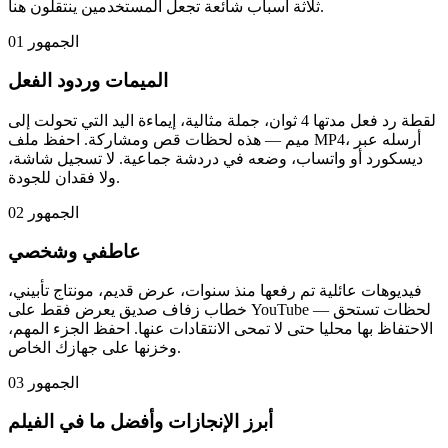
ثلاثة أسباب شائعة تجعل المستخدمين ينتقلون هنا.
الجمهور 01
الميمات وردود الفعل
لقطة رد فعل مدتها 4 ثوان، جملة مثالية، إيماءة اليد التي تحولت إلى
ميم — هذه لحظات قص ومشاركة. احفظ ملف MP4، أرسله عبر
ديسكورد أو واتساب، وضعه في دردشة جماعية. لا تسجيل شاشة،
ولا فقدان للجودة.
الجمهور 02
عاطفي وشخصي
فيديوهات عائلية تم رفعها منذ سنوات، عرض قديم، مونتاج تأبيني،
خطاب زفاف صديق يعرض فقط على YouTube — لحظات تستحق
الاحتفاظ بها محليا حتى لا تمحى الانتقادات عنها. احفظ الجزء المهم،
وخزنها على جهازك الخاص.
الجمهور 03
أبرز الإنجازات وأفضل ما في الفيلم