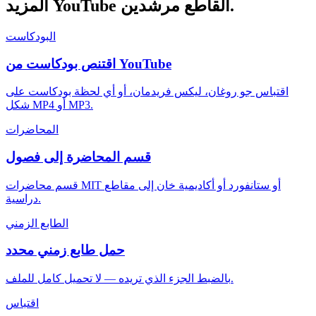
مرشدين.
المزيد YouTube القاطع
البودكاست
اقتنص بودكاست من YouTube
اقتباس جو روغان، ليكس فريدمان، أو أي لحظة بودكاست على
شكل MP4 أو MP3.
المحاضرات
قسم المحاضرة إلى فصول
قسم محاضرات MIT أو ستانفورد أو أكاديمية خان إلى مقاطع
دراسية.
الطابع الزمني
حمل طابع زمني محدد
بالضبط الجزء الذي تريده — لا تحميل كامل للملف.
اقتباس