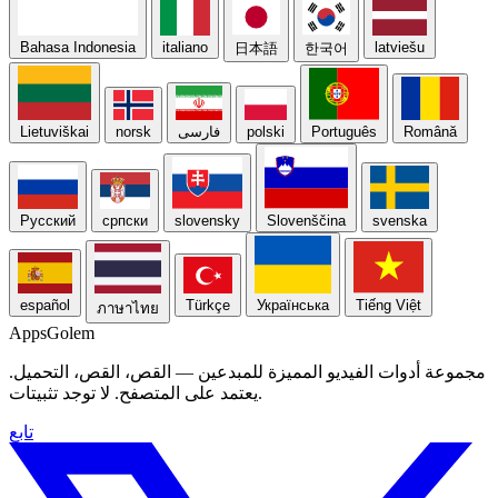
Bahasa Indonesia
italiano
latviešu
日本語
한국어
Română
Português
polski
فارسی
norsk
Lietuviškai
Русский
српски
slovensky
Slovenščina
svenska
español
Türkçe
Українська
Tiếng Việt
ภาษาไทย
Apps
Golem
مجموعة أدوات الفيديو المميزة للمبدعين — القص، القص، التحميل.
يعتمد على المتصفح. لا توجد تثبيتات.
تابع