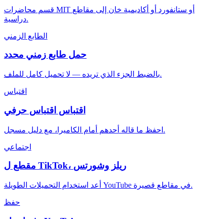
قسم محاضرات MIT أو ستانفورد أو أكاديمية خان إلى مقاطع
دراسية.
الطابع الزمني
حمل طابع زمني محدد
بالضبط الجزء الذي تريده — لا تحميل كامل للملف.
اقتباس
اقتباس اقتباس حرفي
احفظ ما قاله أحدهم أمام الكاميرا، مع دليل مسجل.
اجتماعي
مقطع ل TikTok، ريلز وشورتس
أعد استخدام التحميلات الطويلة YouTube في مقاطع قصيرة.
حفظ