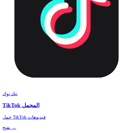
تيك توك
TikTok المحمل
حمل TikTok فيديوهات
يفتح →