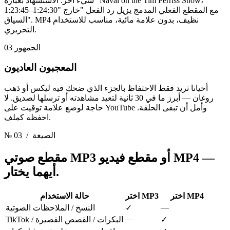
شيء آخر. الاستشهاد بعبارة "Naval on the Tim Ferriss Show،
1:23:45–1:24:30" مع المقطع الفعلي المدمج يزيل رد الفعل "خارج
السياق". MP4 نظيف، بدون علامة مائية، مناسب للاستخدام
التحريري.
الجمهور 03
المعجبون العاديون
أحيانا تريد فقط الاحتفاظ بالجزء الذي ضحك فيه ليكس أو ذهب
روغان — أبرز ما في 30 ثانية لتعيد مشاهدته أو ترسلها لصديق. لا
حاجة لوضع علامة توقيت على YouTube وأمل أن تبقى الحلقة.
احفظه كملف.
/ الصيغة
№ 03
—
مقطع صوتي MP3 أو مقطع فيديو MP4
أيهما يختار.
اختر MP4
اختر MP3
حالة الاستخدام
—
✓
النسخ / الملاحظات الصوتية
—
✓
TikTok / البكرات / القصص القصيرة