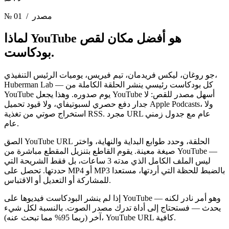
/ مصدر
№ 01
لماذا YouTube هو أفضل مكان
لقص
بودكاست.
جو روغان، ليكس فريدمان، تيم فيريس، يوميات الرئيس التنفيذي،
Huberman Lab — كل بودكاست رئيسي ينشر الحلقة الكاملة من
YouTube يوم صدوره. وهذا يجعل YouTube أسهل مصدر للقص: لا
جدار دفع حصري لسبوتيفاي، ولا قيود تحميل Apple Podcasts، ولا
استخراج صوتي من تغذية RSS. مجرد URL عام مع جدول زمني
عام.
الصق YouTube URL الحلقة، وحدد طوابع البداية والنهاية، واختر
صيغة معينة. يقوم القاطع بتنزيل المقطع مباشرة من YouTube —
ليس الملف الكامل الذي مدته 3 ساعات، بل فقط الشريحة التي
حددتها. تحصل على MP4 أو MP3 بالضبط للحظة التي أردتها، مستعدا
للمشاركة أو التعديل أو الاقتباس.
إذا لم ينشر البودكاست فيديوها على YouTube — وهو أمر نادر لكنه
يحدث — فستحتاج إلى أداة تدرك مصدر الصوت. بالنسبة لكل شيء
آخر (ربما 95% مما تبحث عنه)، YouTube URL كافية.