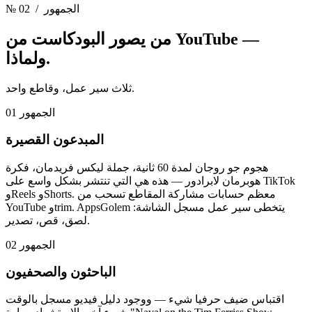
/ الجمهور
№ 02
—
من يصور البودكاست من YouTube
ولماذا.
ثلاث سير عمل، وقاطع واحد.
الجمهور 01
المبدعون القصيرة
هجوم جو روجان لمدة 60 ثانية، جملة ليكس فريدمان، فكرة
هوبرمان لابرادور — هذه هي التي تنتشر بشكل واسع على TikTok
وReels وShorts. معظم حسابات مشاركة المقاطع تسحب من
YouTube وtrim. AppsGolem يتخطى سير عمل مسجل الشاشة:
لصق، قص، تصدير.
الجمهور 02
الباحثون والصحفيون
اقتباس ضيف حرفيا شيء — ووجود دليل فيديو مسجل بالوقت