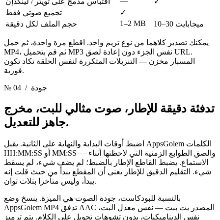
—
✓
اقتباس مدمج على تويتر / لينكدإن
—
✓
تجميع صوتي فقط
1–2 MB
10–30 ميجابايت
حجم الملف لكل دقيقة
يمكنك تصدير كلاهما من نوع تريم واحد. اقطع مرة واحدة، ثم حمل
MP4، ثم قم بتحميل MP3 نفس الجزء دون إعادة لصق URL.
المسبار مخزن — التنزيلات المتكررة لنفس الحلقة تكاد تكون
فورية.
/ جودة
№ 04
تدفئة دقيقة للإطار، صوت مثالي للبت،
مخرج
جاهز للتعديل.
اضبط أوقات البداية والنهاية على الثانية. يقبل AppsGolem الكلمات
HH:MM:SS أو MM:SS — والصق الطوابع الزمنية التي لاحظتها أثناء
الاستماع. يضبط القاطع الإطار بالضبط؛ لم يضف شيء، لم يسقط
شيء. التقليم الدقيق للإطار يعني أن المقطع يبدأ من حيث قلت إنه
يبدأ، وليس متأخرا بثلاث ثوان.
بالنسبة للبودكاست، جودة الصوت هي الميزة. ينسخ وضع
AppsGolem MP4 تدفق AAC المصدر بت ببت — نفس معدل البت،
نفس الديناميكيات، بدون تشوهات تحويل على الكلام. يتم ترميز