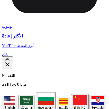
يوتيوب
الأكثر إعادةً
YouTube أبرز النقاط
يفتح →
يغلق
اللغة
№
اللغة.
سيلكت
Hrvatski
català
български
●
العربيّة
English
繁體中文