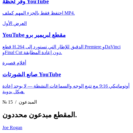
وفر لحظة YouTube
احتفظ فقط بالجزء المهم كملف MP4.
العرض الأول
YouTube مقطع لبريمير برو
قطع H.264 الدقيق للإطار التي تستورد إلى Premiere وDaVinci
وFinal Cut دون إعادة المطابقة.
أفلام قصيرة
صانع الشورتات YouTube
أوتوماتيكي 9:16 مع تتبع الوجه والسماعات النشطة — لا يوجد إعادة
هيكل يدوية.
/ المبدعون
№ 15
مبدعون محددون.
المقطع
Joe Rogan