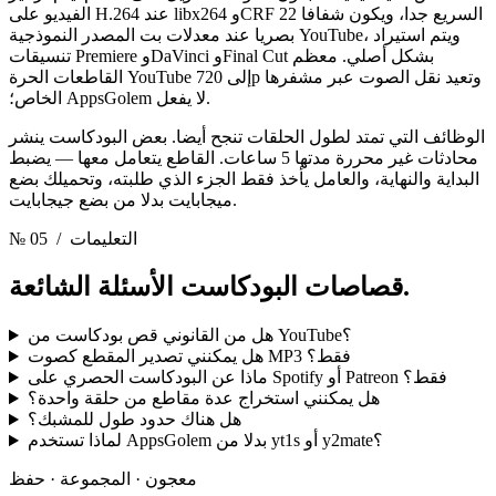
الفيديو على H.264 عند libx264 وCRF 22 السريع جدا، ويكون شفافا
بصريا عند معدلات بت المصدر النموذجية YouTube، ويتم استيراد
تنسيقات Premiere وDaVinci وFinal Cut بشكل أصلي. معظم
القاطعات الحرة YouTube إلى 720p وتعيد نقل الصوت عبر مشفرها
الخاص؛ AppsGolem لا يفعل.
الوظائف التي تمتد لطول الحلقات تنجح أيضا. بعض البودكاست ينشر
محادثات غير محررة مدتها 5 ساعات. القاطع يتعامل معها — يضبط
البداية والنهاية، والعامل يأخذ فقط الجزء الذي طلبته، وتحميلك بضع
ميجابايت بدلا من بضع جيجابايت.
/ التعليمات
№ 05
الأسئلة الشائعة.
قصاصات البودكاست
هل من القانوني قص بودكاست من YouTube؟
هل يمكنني تصدير المقطع كصوت MP3 فقط؟
ماذا عن البودكاست الحصري على Spotify أو Patreon فقط؟
هل يمكنني استخراج عدة مقاطع من حلقة واحدة؟
هل هناك حدود طول للمشبك؟
لماذا تستخدم AppsGolem بدلا من yt1s أو y2mate؟
معجون · المجموعة · حفظ