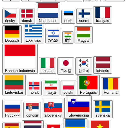
česky
dansk
Nederlands
eesti
suomi
français
Magyar
हिंदी
עברית
Ελληνικά
Deutsch
Bahasa Indonesia
italiano
latviešu
日本語
한국어
Română
Português
polski
فارسی
norsk
Lietuviškai
Русский
српски
slovensky
Slovenščina
svenska