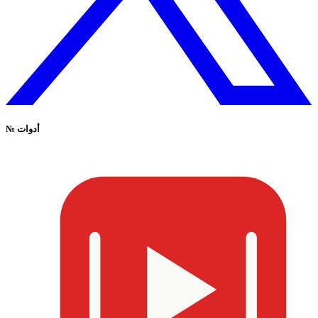
أدوات
№