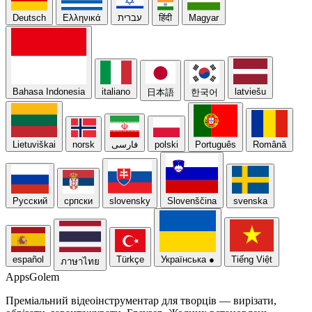
Deutsch
Ελληνικά
עברית
हिंदी
Magyar
Bahasa Indonesia
italiano
latviešu
日本語
한국어
Lietuviškai
norsk
فارسی
polski
Português
Română
Русский
српски
slovensky
Slovenščina
svenska
español
Türkçe
Українська
●
Tiếng Việt
ภาษาไทย
Apps
Golem
Преміальний відеоінструментар для творців — вирізати,