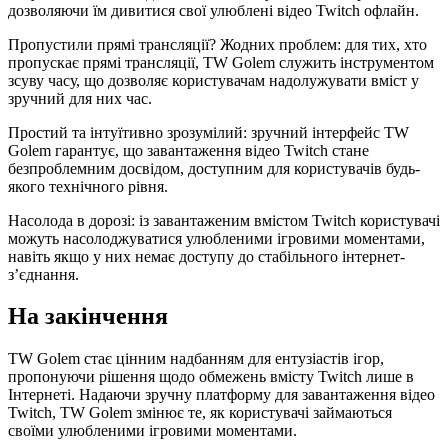
дозволяючи їм дивитися свої улюблені відео Twitch офлайн.
Пропустили прямі трансляції? Жодних проблем: для тих, хто
пропускає прямі трансляції, TW Golem служить інструментом
зсуву часу, що дозволяє користувачам надолужувати вміст у
зручний для них час.
Простий та інтуїтивно зрозумілий: зручний інтерфейс TW
Golem гарантує, що завантаження відео Twitch стане
безпроблемним досвідом, доступним для користувачів будь-
якого технічного рівня.
Насолода в дорозі: із завантаженим вмістом Twitch користувачі
можуть насолоджуватися улюбленими ігровими моментами,
навіть якщо у них немає доступу до стабільного інтернет-
з’єднання.
На закінчення
TW Golem стає цінним надбанням для ентузіастів ігор,
пропонуючи рішення щодо обмежень вмісту Twitch лише в
Інтернеті. Надаючи зручну платформу для завантаження відео
Twitch, TW Golem змінює те, як користувачі займаються
своїми улюбленими ігровими моментами.