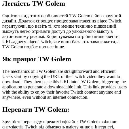
Легкість TW Golem
Однією з видатних особливостей TW Golem є його зручний
дизайн. Додаток спрощує процес завантаження відео Twitch,
гарантуючи, що навіть ті, хто менше технічно підкований,
зможуть легко отримати доступ до улюбленого вмісту в
автономному режимі. Користувачам потрібно лише ввести
URL-адресу відео Twitch, яке вони бажають завантажити, а
TW Golem подбає про все інше.
Як працює TW Golem
The mechanics of TW Golem are straightforward and efficient.
Users start by copying the URL of the Twitch video they want to
download. They then paste this URL into TW Golem, triggering the
application to generate a downloadable link. This link provides users
with the ability to enjoy their favorite Twitch content anytime and
anywhere, even without an internet connection.
Переваги TW Golem:
Зручність перегляду в режимі офлайн: TW Golem звільняє
ентузіастів Twitch від обмежень вмісту лише в Інтернеті,