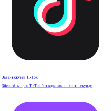
Завантажувач TikTok
Збережіть відео TikTok без водяних знаків за секунди