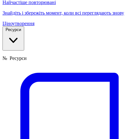
Найчастіше повторювані
Знайдіть і збережіть момент, коли всі переглядають знову
Ціноутворення
Ресурси
№
Ресурси