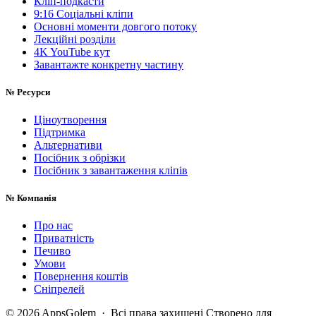
Кліп-подкасти
9:16 Соціальні кліпи
Основні моменти довгого потоку
Лекційні розділи
4K YouTube кут
Завантажте конкретну частину
№
Ресурси
Ціноутворення
Підтримка
Альтернативи
Посібник з обрізки
Посібник з завантаження кліпів
№
Компанія
Про нас
Приватність
Печиво
Умови
Повернення коштів
Сніпрелей
© 2026 AppsGolem · Всі права захищені
Створено для