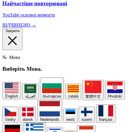
Найчастіше повторювані
YouTube основні моменти
ВІДЧИНЕНО →
Закрити
№
Мова
Виберіть
Мова.
English
العربيّة
български
català
Hrvatski
繁體中文
česky
dansk
Nederlands
eesti
suomi
français