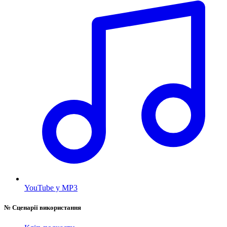
YouTube у MP3
№
Сценарії використання