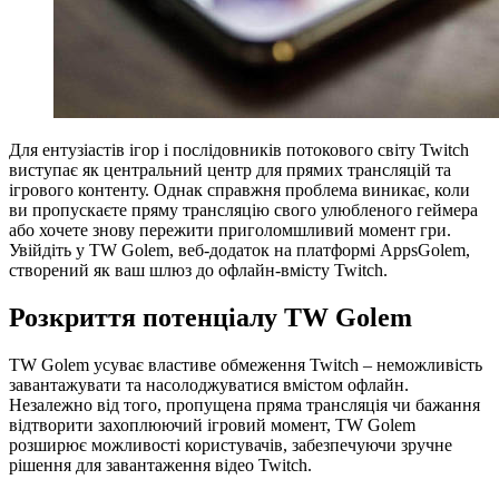
Для ентузіастів ігор і послідовників потокового світу Twitch
виступає як центральний центр для прямих трансляцій та
ігрового контенту. Однак справжня проблема виникає, коли
ви пропускаєте пряму трансляцію свого улюбленого геймера
або хочете знову пережити приголомшливий момент гри.
Увійдіть у TW Golem, веб-додаток на платформі AppsGolem,
створений як ваш шлюз до офлайн-вмісту Twitch.
Розкриття потенціалу TW Golem
TW Golem усуває властиве обмеження Twitch – неможливість
завантажувати та насолоджуватися вмістом офлайн.
Незалежно від того, пропущена пряма трансляція чи бажання
відтворити захоплюючий ігровий момент, TW Golem
розширює можливості користувачів, забезпечуючи зручне
рішення для завантаження відео Twitch.