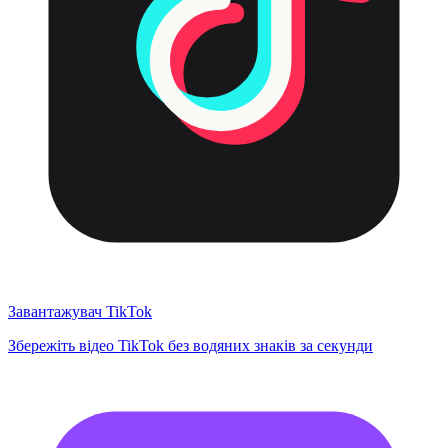
Завантажувач TikTok
Збережіть відео TikTok без водяних знаків за секунди