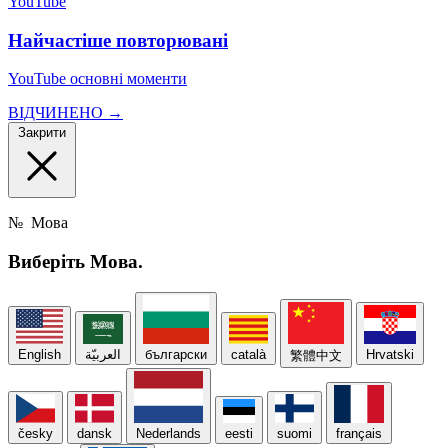
YouTube
Найчастіше повторювані
YouTube основні моменти
ВІДЧИНЕНО →
Закрити
№
Мова
Виберіть
Мова.
English
العربيّة
български
català
Hrvatski
繁體中文
česky
dansk
Nederlands
eesti
suomi
français