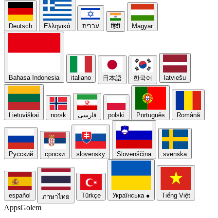
Deutsch
Ελληνικά
עברית
हिंदी
Magyar
Bahasa Indonesia
italiano
latviešu
日本語
한국어
Lietuviškai
norsk
فارسی
polski
Português
Română
Русский
српски
slovensky
Slovenščina
svenska
español
Türkçe
Українська
●
Tiếng Việt
ภาษาไทย
Apps
Golem