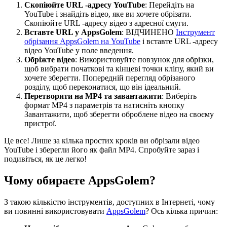
Скопіюйте URL -адресу YouTube
: Перейдіть на
YouTube і знайдіть відео, яке ви хочете обрізати.
Скопіюйте URL -адресу відео з адресної смуги.
Вставте URL у AppsGolem
: ВІДЧИНЕНО
Інструмент
обрізання AppsGolem на YouTube
і вставте URL -адресу
відео YouTube у поле введення.
Обріжте відео
: Використовуйте повзунок для обрізки,
щоб вибрати початкові та кінцеві точки кліпу, який ви
хочете зберегти. Попередній перегляд обрізаного
розділу, щоб переконатися, що він ідеальний.
Перетворити на MP4 та завантажити
: Виберіть
формат MP4 з параметрів та натисніть кнопку
Завантажити, щоб зберегти оброблене відео на своєму
пристрої.
Це все! Лише за кілька простих кроків ви обрізали відео
YouTube і зберегли його як файл MP4. Спробуйте зараз і
подивіться, як це легко!
Чому обираєте AppsGolem?
З такою кількістю інструментів, доступних в Інтернеті, чому
ви повинні використовувати
AppsGolem
? Ось кілька причин: