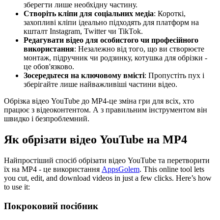
зберегти лише необхідну частину.
Створіть кліпи для соціальних медіа
: Короткі,
захопливі кліпи ідеально підходять для платформ на
кшталт Instagram, Twitter чи TikTok.
Редагувати відео для особистого чи професійного
використання
: Незалежно від того, що ви створюєте
монтаж, підручник чи родзинку, котушка для обрізки -
це обов'язково.
Зосередьтеся на ключовому вмісті
: Пропустіть пух і
зберігайте лише найважливіші частини відео.
Обрізка відео YouTube до MP4-це зміна гри для всіх, хто
працює з відеоконтентом. А з правильним інструментом він
швидко і безпроблемний.
Як обрізати відео YouTube на MP4
Найпростіший спосіб обрізати відео YouTube та перетворити
їх на MP4 - це використання
AppsGolem
. This online tool lets
you cut, edit, and download videos in just a few clicks. Here’s how
to use it:
Покроковий посібник