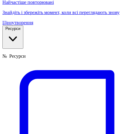
Найчастіше повторювані
Знайдіть і збережіть момент, коли всі переглядають знову
Ціноутворення
Ресурси
№
Ресурси