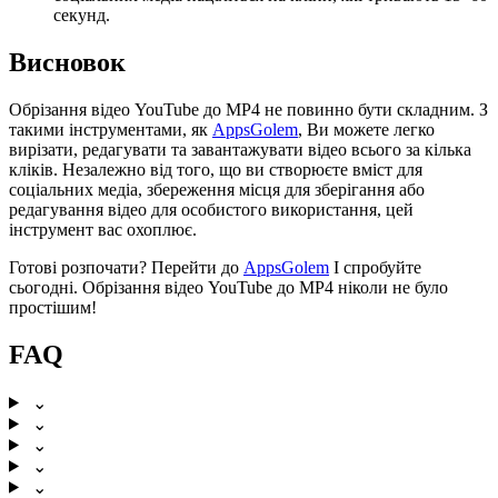
секунд.
Висновок
Обрізання відео YouTube до MP4 не повинно бути складним. З
такими інструментами, як
AppsGolem
, Ви можете легко
вирізати, редагувати та завантажувати відео всього за кілька
кліків. Незалежно від того, що ви створюєте вміст для
соціальних медіа, збереження місця для зберігання або
редагування відео для особистого використання, цей
інструмент вас охоплює.
Готові розпочати? Перейти до
AppsGolem
І спробуйте
сьогодні. Обрізання відео YouTube до MP4 ніколи не було
простішим!
FAQ
⌄
⌄
⌄
⌄
⌄