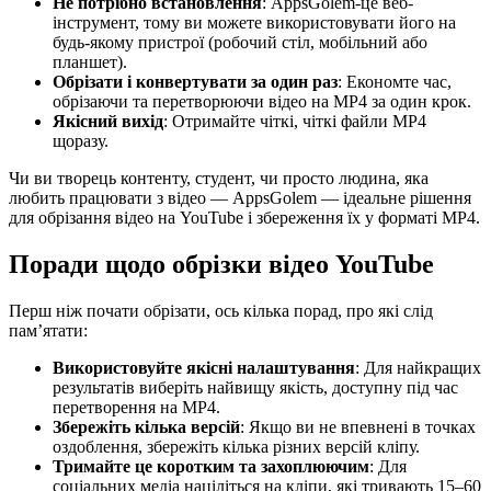
Не потрібно встановлення
: AppsGolem-це веб-
інструмент, тому ви можете використовувати його на
будь-якому пристрої (робочий стіл, мобільний або
планшет).
Обрізати і конвертувати за один раз
: Економте час,
обрізаючи та перетворюючи відео на MP4 за один крок.
Якісний вихід
: Отримайте чіткі, чіткі файли MP4
щоразу.
Чи ви творець контенту, студент, чи просто людина, яка
любить працювати з відео — AppsGolem — ідеальне рішення
для обрізання відео на YouTube і збереження їх у форматі MP4.
Поради щодо обрізки відео YouTube
Перш ніж почати обрізати, ось кілька порад, про які слід
пам’ятати:
Використовуйте якісні налаштування
: Для найкращих
результатів виберіть найвищу якість, доступну під час
перетворення на MP4.
Збережіть кілька версій
: Якщо ви не впевнені в точках
оздоблення, збережіть кілька різних версій кліпу.
Тримайте це коротким та захоплюючим
: Для
соціальних медіа націліться на кліпи, які тривають 15–60