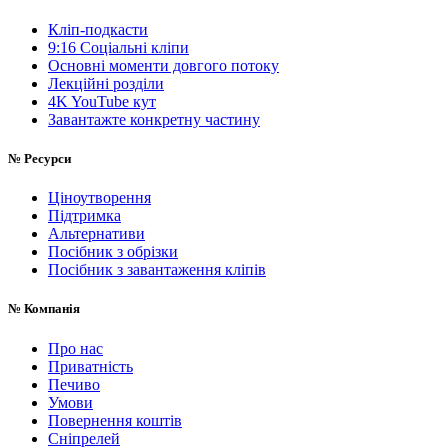
Кліп-подкасти
9:16 Соціальні кліпи
Основні моменти довгого потоку
Лекційні розділи
4K YouTube кут
Завантажте конкретну частину
№
Ресурси
Ціноутворення
Підтримка
Альтернативи
Посібник з обрізки
Посібник з завантаження кліпів
№
Компанія
Про нас
Приватність
Печиво
Умови
Повернення коштів
Сніпрелей