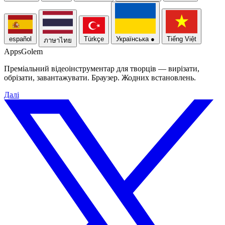
español
Türkçe
Українська
●
Tiếng Việt
ภาษาไทย
Apps
Golem
Преміальний відеоінструментар для творців — вирізати,
обрізати, завантажувати. Браузер. Жодних встановлень.
Далі