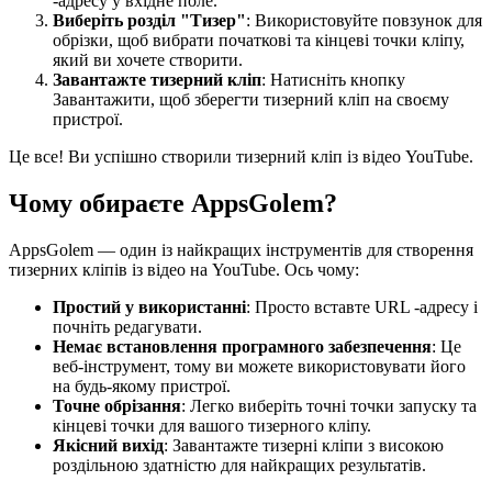
-адресу у вхідне поле.
Виберіть розділ "Тизер"
: Використовуйте повзунок для
обрізки, щоб вибрати початкові та кінцеві точки кліпу,
який ви хочете створити.
Завантажте тизерний кліп
: Натисніть кнопку
Завантажити, щоб зберегти тизерний кліп на своєму
пристрої.
Це все! Ви успішно створили тизерний кліп із відео YouTube.
Чому обираєте AppsGolem?
AppsGolem — один із найкращих інструментів для створення
тизерних кліпів із відео на YouTube. Ось чому:
Простий у використанні
: Просто вставте URL -адресу і
почніть редагувати.
Немає встановлення програмного забезпечення
: Це
веб-інструмент, тому ви можете використовувати його
на будь-якому пристрої.
Точне обрізання
: Легко виберіть точні точки запуску та
кінцеві точки для вашого тизерного кліпу.
Якісний вихід
: Завантажте тизерні кліпи з високою
роздільною здатністю для найкращих результатів.