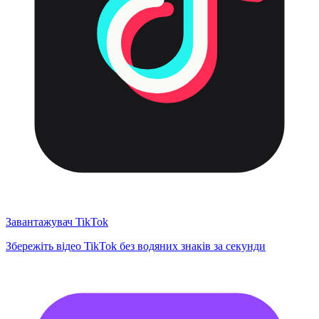
Завантажувач TikTok
Збережіть відео TikTok без водяних знаків за секунди