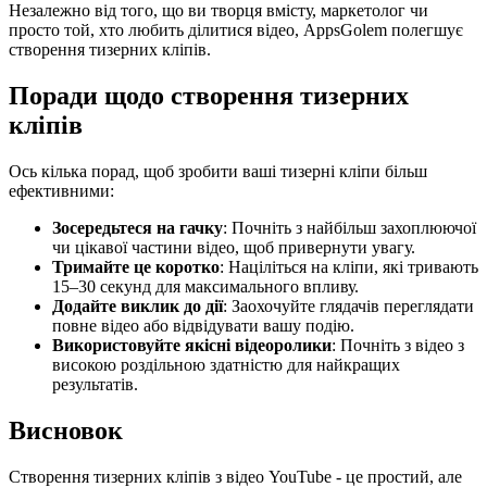
Незалежно від того, що ви творця вмісту, маркетолог чи
просто той, хто любить ділитися відео, AppsGolem полегшує
створення тизерних кліпів.
Поради щодо створення тизерних
кліпів
Ось кілька порад, щоб зробити ваші тизерні кліпи більш
ефективними:
Зосередьтеся на гачку
: Почніть з найбільш захоплюючої
чи цікавої частини відео, щоб привернути увагу.
Тримайте це коротко
: Націліться на кліпи, які тривають
15–30 секунд для максимального впливу.
Додайте виклик до дії
: Заохочуйте глядачів переглядати
повне відео або відвідувати вашу подію.
Використовуйте якісні відеоролики
: Почніть з відео з
високою роздільною здатністю для найкращих
результатів.
Висновок
Створення тизерних кліпів з відео YouTube - це простий, але