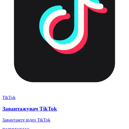
TikTok
Завантажувач TikTok
Завантажте відео TikTok