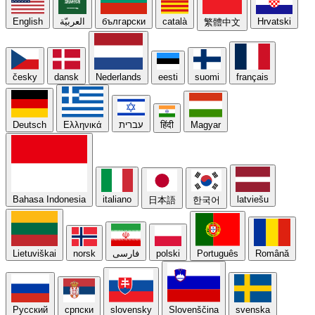
English
العربيّة
български
català
Hrvatski
繁體中文
česky
dansk
Nederlands
eesti
suomi
français
Deutsch
Ελληνικά
עברית
हिंदी
Magyar
Bahasa Indonesia
italiano
latviešu
日本語
한국어
Lietuviškai
norsk
فارسی
polski
Português
Română
Русский
српски
slovensky
Slovenščina
svenska