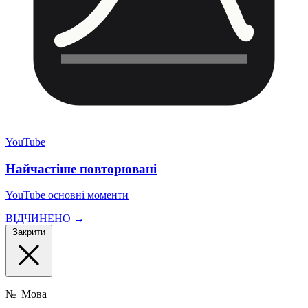
YouTube
Найчастіше повторювані
YouTube основні моменти
ВІДЧИНЕНО →
Закрити
№
Мова