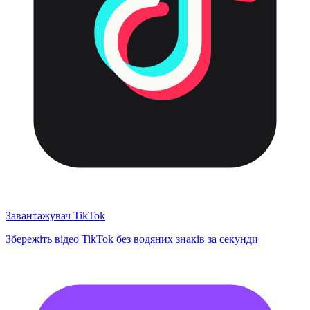
Завантажувач TikTok
Збережіть відео TikTok без водяних знаків за секунди