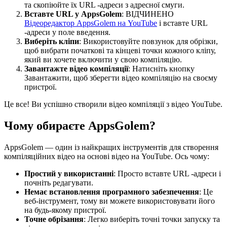
та скопіюйте їх URL -адреси з адресної смуги.
Вставте URL у AppsGolem
: ВІДЧИНЕНО
Відеоредактор AppsGolem на YouTube
і вставте URL
-адреси у поле введення.
Виберіть кліпи
: Використовуйте повзунок для обрізки,
щоб вибрати початкові та кінцеві точки кожного кліпу,
який ви хочете включити у свою компіляцію.
Завантажте відео компіляції
: Натисніть кнопку
Завантажити, щоб зберегти відео компіляцію на своєму
пристрої.
Це все! Ви успішно створили відео компіляції з відео YouTube.
Чому обираєте AppsGolem?
AppsGolem — один із найкращих інструментів для створення
компіляційних відео на основі відео на YouTube. Ось чому:
Простий у використанні
: Просто вставте URL -адреси і
почніть редагувати.
Немає встановлення програмного забезпечення
: Це
веб-інструмент, тому ви можете використовувати його
на будь-якому пристрої.
Точне обрізання
: Легко виберіть точні точки запуску та