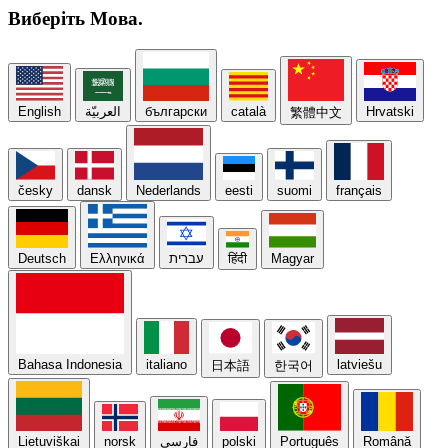
Виберіть
Мова.
English
العربيّة
български
català
Hrvatski
繁體中文
česky
dansk
Nederlands
eesti
suomi
français
Deutsch
Ελληνικά
עברית
हिंदी
Magyar
Bahasa Indonesia
italiano
latviešu
日本語
한국어
Lietuviškai
norsk
فارسی
polski
Português
Română