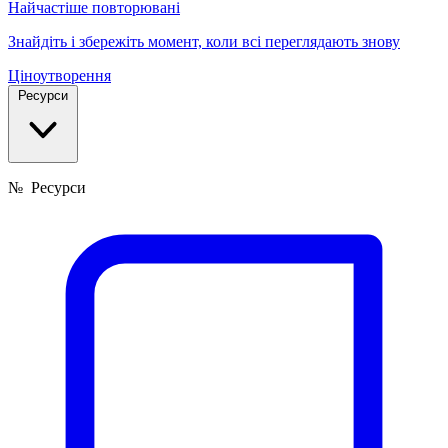
Найчастіше повторювані
Знайдіть і збережіть момент, коли всі переглядають знову
Ціноутворення
Ресурси
№
Ресурси