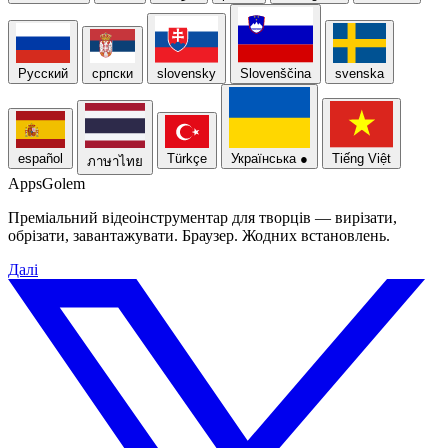
Русский
српски
slovensky
Slovenščina
svenska
español
Türkçe
Українська
●
Tiếng Việt
ภาษาไทย
Apps
Golem
Преміальний відеоінструментар для творців — вирізати,
обрізати, завантажувати. Браузер. Жодних встановлень.
Далі