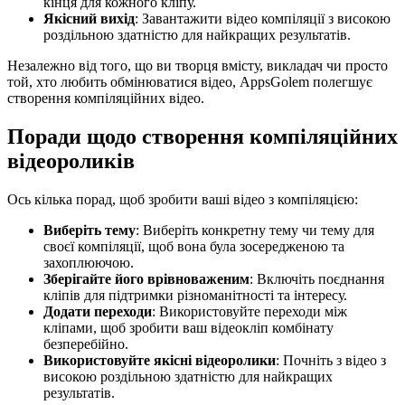
кінця для кожного кліпу.
Якісний вихід
: Завантажити відео компіляції з високою
роздільною здатністю для найкращих результатів.
Незалежно від того, що ви творця вмісту, викладач чи просто
той, хто любить обмінюватися відео, AppsGolem полегшує
створення компіляційних відео.
Поради щодо створення компіляційних
відеороликів
Ось кілька порад, щоб зробити ваші відео з компіляцією:
Виберіть тему
: Виберіть конкретну тему чи тему для
своєї компіляції, щоб вона була зосередженою та
захоплюючою.
Зберігайте його врівноваженим
: Включіть поєднання
кліпів для підтримки різноманітності та інтересу.
Додати переходи
: Використовуйте переходи між
кліпами, щоб зробити ваш відеокліп комбінату
безперебійно.
Використовуйте якісні відеоролики
: Почніть з відео з
високою роздільною здатністю для найкращих
результатів.