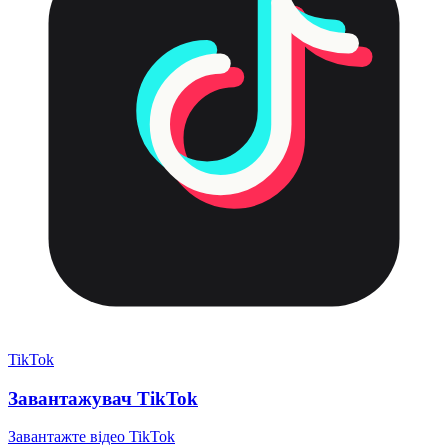
TikTok
Завантажувач TikTok
Завантажте відео TikTok