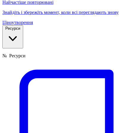
Найчастіше повторювані
Знайдіть і збережіть момент, коли всі переглядають знову
Ціноутворення
Ресурси
№
Ресурси