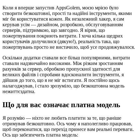
Коли я вперше запустив AppsGolem, моєю мрією було
створити безкоштовні, прості та надійні інструменти, якими
міг би користуватися кожен. Як незалежний хакер, я сам
керував усім — дизайном, розробкою, обслуговуванням
серверів, підтримкою, що завгодно. Я вірив, що
пожертвування покриють витрати. І хоча кілька щедрих
користувачів долучилися (дякую!), реальність така, що
пожертвувань просто не вистачило, щоб усе продовжувалося.
Оскільки додатки ставали все більш популярними, витрати
ставали надзвичайно високими. Між різким зростанням
рахунків за сервер, обробкою пропускної здатності для
великих файлів і спробами вдосконалити інструменти, я
дійшов до того, що я не міг встигати. Я постійно щось
налагоджував, і стало зрозуміло, що безкоштовна модель
нежиттєздатна.
Що для вас означає платна модель
Я розумію — ніхто не любить платити за те, що раніше
отримував безкоштовно. Ось чому я наполегливо працював,
щоб переконатися, що перехід принесе вам реальні переваги.
Ось що забезпечить платна модель: