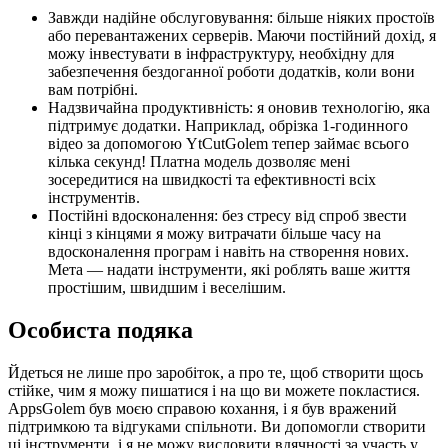
Завжди надійне обслуговування: більше ніяких простоїв
або перевантажених серверів. Маючи постійний дохід, я
можу інвестувати в інфраструктуру, необхідну для
забезпечення бездоганної роботи додатків, коли вони
вам потрібні.
Надзвичайна продуктивність: я оновив технологію, яка
підтримує додатки. Наприклад, обрізка 1-годинного
відео за допомогою YtCutGolem тепер займає всього
кілька секунд! Платна модель дозволяє мені
зосередитися на швидкості та ефективності всіх
інструментів.
Постійні вдосконалення: без стресу від спроб звести
кінці з кінцями я можу витрачати більше часу на
вдосконалення програм і навіть на створення нових.
Мета — надати інструменти, які роблять ваше життя
простішим, швидшим і веселішим.
Особиста подяка
Йдеться не лише про заробіток, а про те, щоб створити щось
стійке, чим я можу пишатися і на що ви можете покластися.
AppsGolem був моєю справою кохання, і я був вражений
підтримкою та відгуками спільноти. Ви допомогли створити
ці інструменти, і я не можу висловити вдячності за участь у