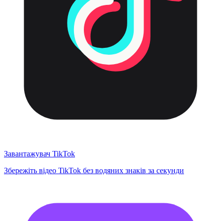
Завантажувач TikTok
Збережіть відео TikTok без водяних знаків за секунди