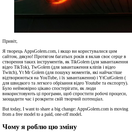
Привіт,
Я творець AppsGolem.com, і якщо ви користувалися цим
сайтом, дякую! Протягом багатьох років я вклав своє серце в
створення таких інструментів, як TikGolem (для завантаження
відео TikTok), TwGolem (для завантаження кліпів і відео
Twitch), Yt Mr Golem (для пошуку моментів, які найчастіше
відтворюються на YouTube, і їх завантаження) і YtCutGolem (
для швидкого та легкого обрізання відео Youtube та експорту).
Було неймовірно цікаво спостерігати, як люди
використовують ці програми, щоб спростити робочі процеси,
заощадити час і розкрити свій творчий потенціал.
But today, I want to share a big change: AppsGolem.com is moving
from a free model to a paid, one-off model.
Чому я роблю цю зміну