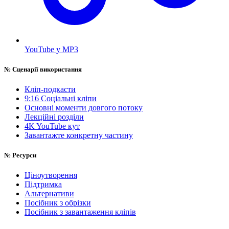
YouTube у MP3
№
Сценарії використання
Кліп-подкасти
9:16 Соціальні кліпи
Основні моменти довгого потоку
Лекційні розділи
4K YouTube кут
Завантажте конкретну частину
№
Ресурси
Ціноутворення
Підтримка
Альтернативи
Посібник з обрізки
Посібник з завантаження кліпів