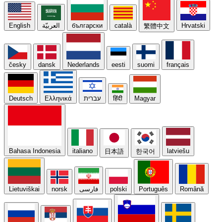
English
العربيّة
български
català
Hrvatski
繁體中文
česky
dansk
Nederlands
eesti
suomi
français
Deutsch
Ελληνικά
עברית
हिंदी
Magyar
Bahasa Indonesia
italiano
latviešu
日本語
한국어
Lietuviškai
norsk
فارسی
polski
Português
Română