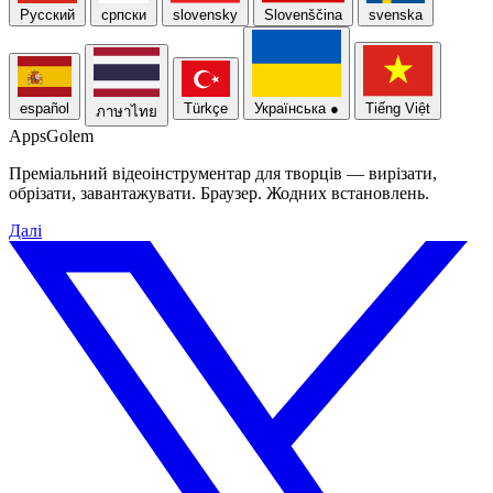
Русский
српски
slovensky
Slovenščina
svenska
español
Türkçe
Українська
●
Tiếng Việt
ภาษาไทย
Apps
Golem
Преміальний відеоінструментар для творців — вирізати,
обрізати, завантажувати. Браузер. Жодних встановлень.
Далі