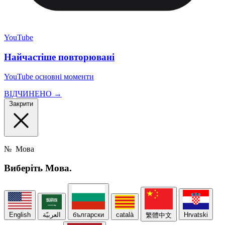
YouTube
Найчастіше повторювані
YouTube основні моменти
ВІДЧИНЕНО →
Закрити
№
Мова
Виберіть
Мова.
English
العربيّة
български
català
Hrvatski
繁體中文