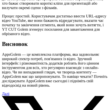
хто бажає створювати короткі кліпи для презентацій або
вилучати окремі сцени з фільмів.
Процес простий. Користувачам достатньо ввести URL-адресу
відео YouTube, яке вони бажають відредагувати, вказати час
початку та закінчення сегмента, який вони хочуть витягти, і
YT CUT Golem згенерує посилання для завантаження для
обрізаного відео.
Висновок
AppsGolem — це комплексна платформа, яка задовольняє
широкий спектр потреб, пов'язаних із відео. Зручний
інтерфейс і різноманітність додатків роблять його цінним
інструментом для всіх, хто регулярно взаємодіє з онлайн-
відео. Чи ви випадковий глядач, чи творець контенту —
AppsGolem має що запропонувати. То навіщо чекати? Почніть
досліджувати AppsGolem вже сьогодні і підніміть свій
відеодосвід на новий рівень.
Далі