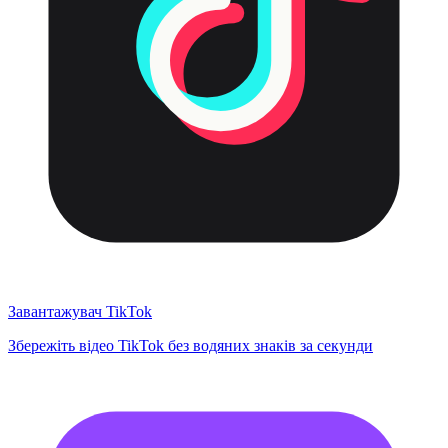
Завантажувач TikTok
Збережіть відео TikTok без водяних знаків за секунди