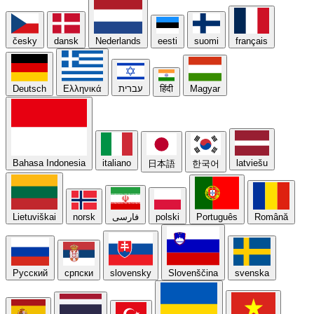
česky
dansk
Nederlands
eesti
suomi
français
Deutsch
Ελληνικά
עברית
हिंदी
Magyar
Bahasa Indonesia
italiano
latviešu
日本語
한국어
Lietuviškai
norsk
فارسی
polski
Português
Română
Русский
српски
slovensky
Slovenščina
svenska