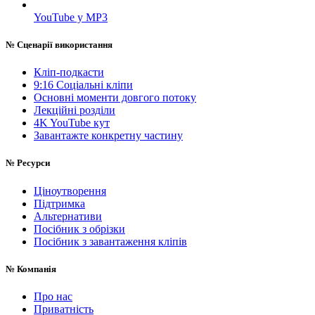
YouTube у MP3
№
Сценарії використання
Кліп-подкасти
9:16 Соціальні кліпи
Основні моменти довгого потоку
Лекційні розділи
4K YouTube кут
Завантажте конкретну частину
№
Ресурси
Ціноутворення
Підтримка
Альтернативи
Посібник з обрізки
Посібник з завантаження кліпів
№
Компанія
Про нас
Приватність