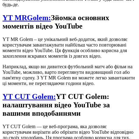
будь-де.
YT MRGolem:
Зйомка основних
моментів відео YouTube
YT MR Golem – це унікальний веб-додаток, який дозволяє
користувачам завантажувати найбільш часто повторювані
моменти відео YouTube. Ця функція особливо корисна для
захоплення яскравих моментів із довгих відео.
Наприклад, якщо ви дивитеся футбольний матч або фільм на
YouTube, можливо, варто переглянути видовищний гол або
пам'ятну сцену. З YT MR Golem ви можете легко завантажити
ці моменти, не переглядаючи години відео.
YT CUT Golem:
YT CUT Golem:
налаштування відео YouTube за
вашими вподобаннями
YT CUT Golem — це веб-програма, яка дозволяє
користувачам вирізати або обрізати відео YouTube відповідно
до своїх уподобань. Ця програма особливо корисна для тих,