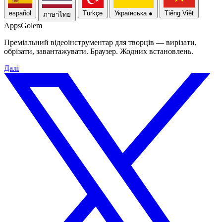
español
Türkçe
Українська
●
Tiếng Việt
ภาษาไทย
Apps
Golem
Преміальний відеоінструментар для творців — вирізати,
обрізати, завантажувати. Браузер. Жодних встановлень.
Далі