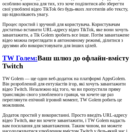
особливо корисна для тих, хто хоче поділитися або зберегти
свої улюблені відео TikTok без будь-яких логотипів або тексту,
що відволікають увагу.
Процес простий і зручний для користувача. Користувачам
достатньо вставити URL-адресу відео TikTok, яке вони хочуть
завантажити, а Tik Golem зробить все інше. Потім завантажене
відео можна переглядати в автономному режимі, ділитися з
друзями або використовувати для інших цілей.
TW Голем:
Ваш шлюз до офлайн-вмісту
Twitch
TW Golem — ще один веб-додаток на платформі AppsGolem.
Він розроблений для ентузіастів ігор, які хочуть завантажити
відео Twitch. Незалежно від того, чи ви пропустили пряму
трансляцію свого улюбленого гравця, чи хочете ще раз
переглянути епічний ігровий момент, TW Golem робить це
можливим.
Додаток простий у використанні. Просто введіть URL-адресу
відео Twitch, яке ви хочете завантажити, і TW Golem надасть
вам посилання для завантаження. Таким чином, ви можете
насолоджуватися улюбленим вмістом Twitch у будь-який час і