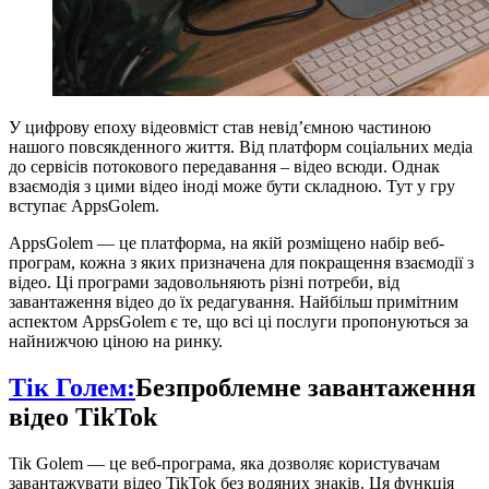
У цифрову епоху відеовміст став невід’ємною частиною
нашого повсякденного життя. Від платформ соціальних медіа
до сервісів потокового передавання – відео всюди. Однак
взаємодія з цими відео іноді може бути складною. Тут у гру
вступає AppsGolem.
AppsGolem — це платформа, на якій розміщено набір веб-
програм, кожна з яких призначена для покращення взаємодії з
відео. Ці програми задовольняють різні потреби, від
завантаження відео до їх редагування. Найбільш примітним
аспектом AppsGolem є те, що всі ці послуги пропонуються за
найнижчою ціною на ринку.
Тік Голем:
Безпроблемне завантаження
відео TikTok
Tik Golem — це веб-програма, яка дозволяє користувачам
завантажувати відео TikTok без водяних знаків. Ця функція