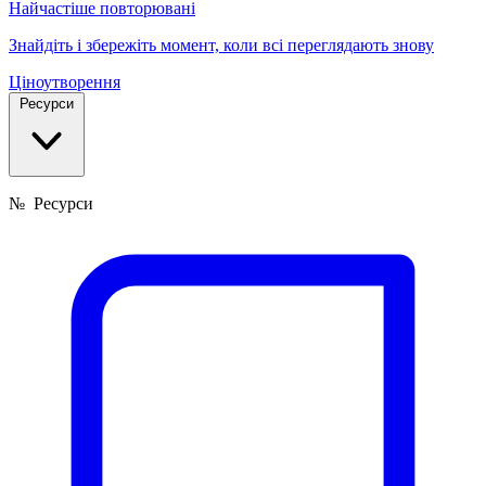
Найчастіше повторювані
Знайдіть і збережіть момент, коли всі переглядають знову
Ціноутворення
Ресурси
№
Ресурси