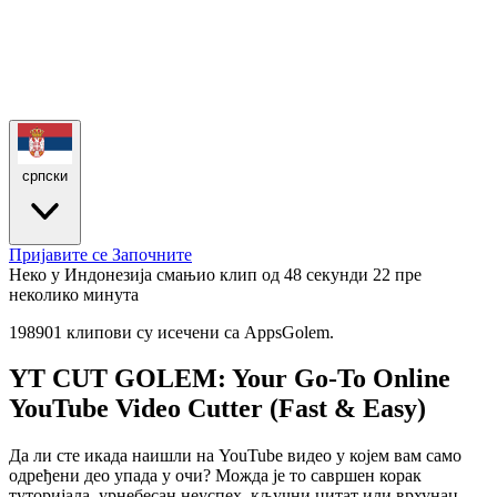
српски
Пријавите се
Започните
Неко у Индонезија смањио клип од 48 секунди
22 пре
неколико минута
198901 клипови су исечени са AppsGolem.
YT CUT GOLEM: Your Go-To Online
YouTube Video Cutter (Fast & Easy)
Да ли сте икада наишли на YouTube видео у којем вам само
одређени део упада у очи? Можда је то савршен корак
туторијала, урнебесан неуспех, кључни цитат или врхунац