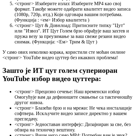
<стронг> Изаберите излаз:
Изаберите MP4 као свој
формат. Такође можете одабрати квалитет видео записа
(1080p, 720p, итд.) Који одговара вашим потребама.
(Функција : <ем> Избор квалитета
)
<стронг> Цут & Довнлоад:
Притисните типку "Цут"
или "Извоз". ИТ Цут Голем брзо обрађује ваш захтев и
пружа везу за преузимање за ваш свеже резани видео
снимак. (Функција: <Ем> Трим & Цут
)
У само ових неколико корака, користили сте моћан онлине
<стронг> YouTube видео цуттер
без икаквих проблема!
Зашто је ИТ цут голем супериоран
YouTube избор видео цуттера:
<стронг> Прецизно сечење:
Наш временски избор
Омогућује вам да дефинишете смањење са тактичношћу
другог нивоа.
<стронг> Блазећи брзо и на мрежи:
Не чека инсталације
софтвера. Искључите видео записе директно у вашем
прегледачу.
<стронг> Једноставан интерфејс:
Дизајниран за све, без
обзира на техничку вештину.
<стронг> Више него само MP4:
Потребан вам је звук?