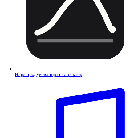
Најрепродукованији екстрактор