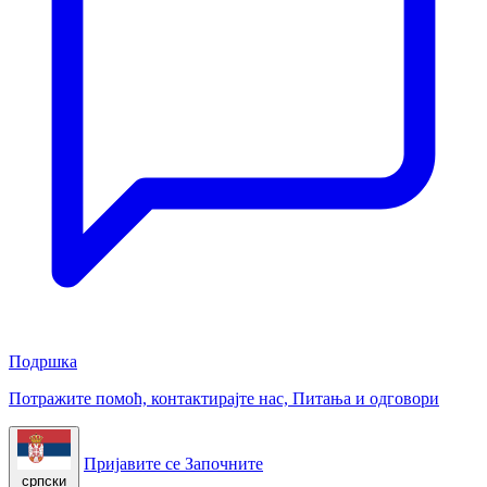
Подршка
Потражите помоћ, контактирајте нас, Питања и одговори
Пријавите се
Започните
српски