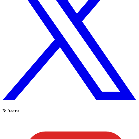
№
Алати