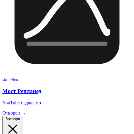
Фејсбук
Мост Реплаиед
YouTube издвајамо
Отворен →
Затвори