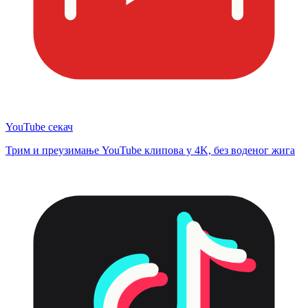
YouTube секач
Трим и преузимање YouTube клипова у 4K, без воденог жига