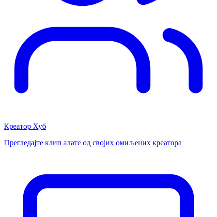
Креатор Хуб
Прегледајте клип алате од својих омиљених креатора