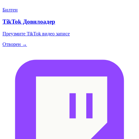
Билтен
TikTok Довнлоадер
Преузмите TikTok видео записе
Отворен →