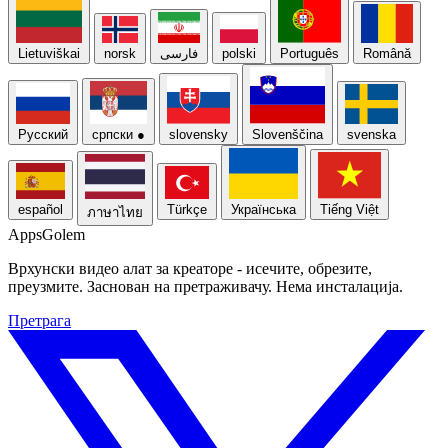
Lietuviškai
norsk
فارسی
polski
Português
Română
Русский
српски
●
slovensky
Slovenščina
svenska
español
Türkçe
Українська
Tiếng Việt
ภาษาไทย
Apps
Golem
Врхунски видео алат за креаторе - исечите, обрезите,
преузмите. Заснован на претраживачу. Нема инсталација.
Претрага