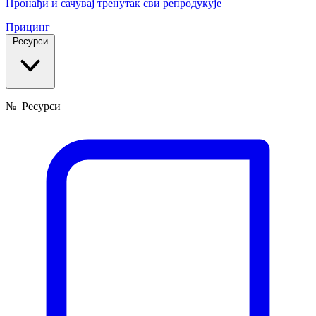
Пронађи и сачувај тренутак сви репродукује
Прицинг
Ресурси
№
Ресурси