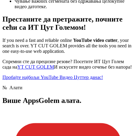
Чување важних сегмената без одржавања целокупне
видео датотеке.
Престаните да претражите, почните
сећи са ИТ Цут Големом!
If you need a fast and reliable online
YouTube video cutter
, your
search is over. YT CUT GOLEM provides all the tools you need in
one easy-to-use web application.
Спремни сте да прецизне резове? Посетите ИТ Цут Голем
сада на
YT CUT GOLEM
И искусите видео сечење без напора!
Пробајте најбољи YouTube Видео Цуттер данас!
№
Алати
Више
AppsGolem алата.