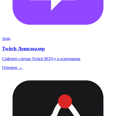
трзај
Twitch Довнлоадер
Софтвер сличан Twitch ВОД-у и клиповима
Отворен →