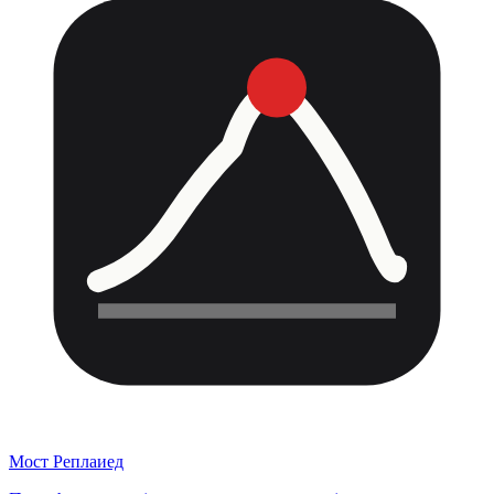
Мост Реплаиед