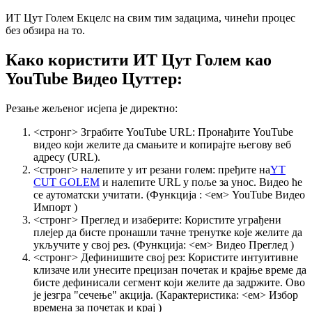
ИТ Цут Голем Екцелс на свим тим задацима, чинећи процес
без обзира на то.
Како користити ИТ Цут Голем као
YouTube Видео Цуттер:
Резање жељеног исјепа је директно:
<стронг> Зграбите YouTube URL:
Пронађите YouTube
видео који желите да смањите и копирајте његову веб
адресу (URL).
<стронг> налепите у ит резани голем:
пређите на
YT
CUT GOLEM
и налепите URL у поље за унос. Видео ће
се аутоматски учитати. (Функција : <ем> YouTube Видео
Импорт
)
<стронг> Преглед и изаберите:
Користите уграђени
плејер да бисте пронашли тачне тренутке које желите да
укључите у свој рез. (Функција: <ем> Видео Преглед
)
<стронг> Дефинишите свој рез:
Користите интуитивне
клизаче или унесите прецизан почетак и крајње време да
бисте дефинисали сегмент који желите да задржите. Ово
је језгра "сечење" акција. (Карактеристика: <ем> Избор
времена за почетак и крај
)