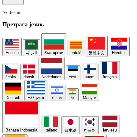
№
Језик
Претрага
језик.
English
العربيّة
български
català
Hrvatski
繁體中文
česky
dansk
Nederlands
eesti
suomi
français
Deutsch
Ελληνικά
עברית
हिंदी
Magyar
Bahasa Indonesia
italiano
latviešu
日本語
한국어