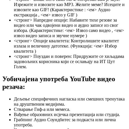
Изрежите и извозите као MP3. Желите меме? Исеците и
извозите као GIF! (Карактеристике : <ем> Аудио
екстракција
, <ем> извоз у GIF
)
<стронг> Напредне опције:
Набавите тихе резове за
видео или чак одвојени видео и аудио записе из свог
избора. (Карактеристике: <ем> Извоз само видео
, <ем>
извоз видео записа и звучне нумере
)
<стронг> Опције квалитета:
Контролишите квалитет
излаза и величину датотеке. (Функција: <ем> Избор
квалитета
)
<стронг> Поуздан и поверен:
Придружите се хиљадама
задовољних корисника који се ослањају на ИТ Цут
Голем.
Уобичајена употреба YouTube видео
резача:
Дељење специфичних нагласка или смешних тренутака
на друштвеним медијима.
Стварање Гиф-а или мемеса.
Вађење образовних исјечка презентација или студија.
Грабпинг Аудио Соундбитес за подкаста или лична
употреба.