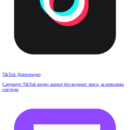
TikTok Довнлоадер
Сачувајте TikTok видео записе без воденог жига, за неколико
секунди