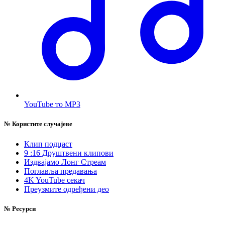
YouTube то MP3
№
Користите случајеве
Клип подцаст
9 :16 Друштвени клипови
Издвајамо Лонг Стреам
Поглавља предавања
4K YouTube секач
Преузмите одређени део
№
Ресурси