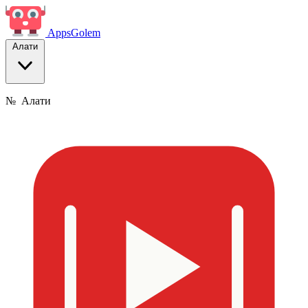
Apps
Golem
Алати
№
Алати