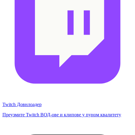
Twitch Довнлоадер
Преузмите Twitch ВОД-ове и клипове у пуном квалитету