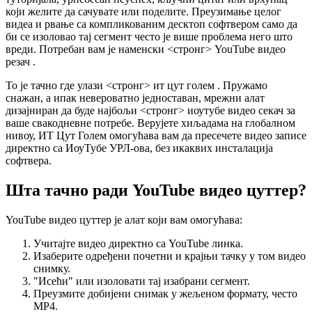
који желите да сачувате или поделите. Преузимање целог
видеа и рвање са компликованим десктоп софтвером само да
би се изоловао тај сегмент често је више проблема него што
вреди. Потребан вам је наменски <стронг> YouTube видео
резач
.
То је тачно где улази <стронг> ит цут голем
. Пружамо
снажан, а ипак невероватно једноставан, мрежни алат
дизајниран да буде најбољи <стронг> иоутубе видео секач
за
ваше свакодневне потребе. Верујете хиљадама на глобалном
нивоу, ИТ Цут Голем омогућава вам да пресечете видео записе
директно са ИоуТубе УРЛ-ова, без икаквих инсталација
софтвера.
Шта тачно ради YouTube видео цуттер?
YouTube видео цуттер је алат који вам омогућава:
Учитајте видео директно са YouTube линка.
Изаберите одређени почетни и крајњи тачку у том видео
снимку.
"Исећи" или изоловати тај изабрани сегмент.
Преузмите добијени снимак у жељеном формату, често
MP4.