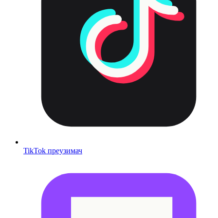
TikTok преузимач