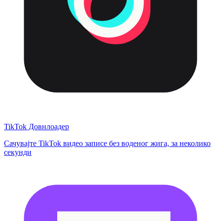
TikTok Довнлоадер
Сачувајте TikTok видео записе без воденог жига, за неколико
секунди