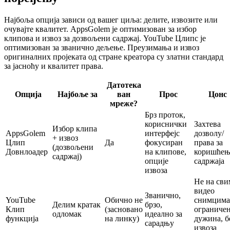
Најбоља опција зависи од вашег циља: делите, извозите или
очувајте квалитет. AppsGolem је оптимизован за избор
клипова и извоз за дозвољени садржај. YouTube Цлипс је
оптимизован за званично дељење. Преузимања и извоз
оригиналних пројеката од стране креатора су златни стандард
за јасноћу и квалитет права.
Датотека
Опција
Најбоље за
ван
Прос
Цонс
мреже?
Брз проток,
кориснички
Захтева
Избор клипа
AppsGolem
интерфејс
дозволу/
+ извоз
Цлип
Да
фокусиран
права за
(дозвољени
Довнлоадер
на клипове,
коришћењ
садржај)
опције
садржаја
извоза
Не на сви
видео
Званично,
YouTube
Обично не
снимцима
Делим кратак
брзо,
Клип
(засновано
ограниче
одломак
идеално за
функција
на линку)
дужина, б
сарадњу
извоза