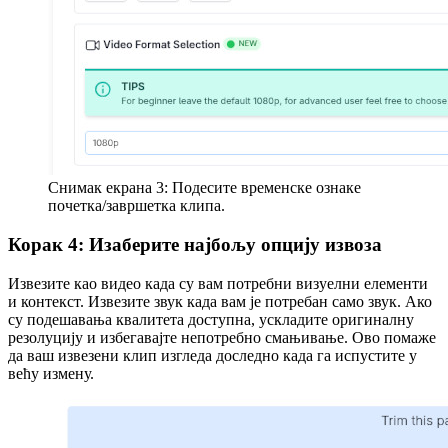
Снимак екрана 3: Подесите временске ознаке
почетка/завршетка клипа.
Корак 4: Изаберите најбољу опцију извоза
Извезите као видео када су вам потребни визуелни елементи
и контекст. Извезите звук када вам је потребан само звук. Ако
су подешавања квалитета доступна, ускладите оригиналну
резолуцију и избегавајте непотребно смањивање. Ово помаже
да ваш извезени клип изгледа доследно када га испустите у
већу измену.