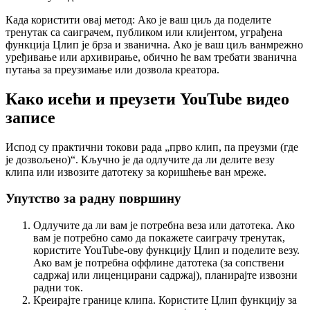
Када користити овај метод:
Ако је ваш циљ да поделите
тренутак са саиграчем, публиком или клијентом, уграђена
функција Цлип је брза и званична. Ако је ваш циљ ванмрежно
уређивање или архивирање, обично ће вам требати званична
путања за преузимање или дозвола креатора.
Како исећи и преузети YouTube видео
записе
Испод су практични токови рада „прво клип, па преузми (где
је дозвољено)“. Кључно је да одлучите да ли делите везу
клипа или извозите датотеку за коришћење ван мреже.
Упутство за радну површину
Одлучите да ли вам је потребна веза или датотека. Ако
вам је потребно само да покажете саиграчу тренутак,
користите YouTube-ову функцију Цлип и поделите везу.
Ако вам је потребна оффлине датотека (за сопствени
садржај или лиценцирани садржај), планирајте извозни
радни ток.
Креирајте границе клипа. Користите Цлип функцију за