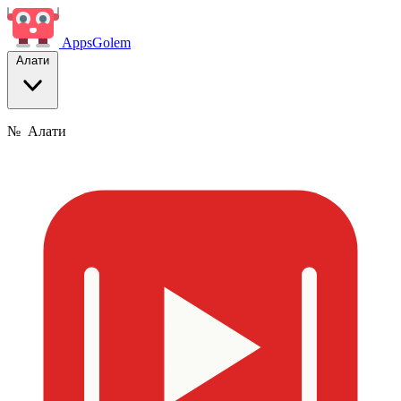
Apps
Golem
Алати
№
Алати