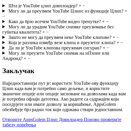
Шта је YouTube цлип довнлоадер?
+
−
Могу ли да преузмем YouTube Цлипс из функције Цлип?
+
−
Како да брзо исечем YouTube видео тренутке?
+
−
Могу ли да урадим YouTube снимке преузимање без
губитка квалитета?
+
−
Зашто не могу да преузмем неке YouTube клипове?
+
−
Која је разлика између везе клипа и преузетог клипа?
+
−
Да ли је YouTube клипова преузимач сигуран?
+
−
Могу ли преузети YouTube снимак на иПхоне или
Андроид?
+
−
Закључак
Најједноставнији пут је: користите YouTube-ову функцију
Цлип када вам је потребно само дељење, и користите
званичне опције или опције засноване на дозволама када вам
је потребна офлајн датотека. Ако радите са садржајем који
поседујете или имате дозволу за коришћење, AppsGolem
обезбеђује брз радни ток који одржава ствари једноставним.
Отворите AppsGolem Цлип Довнлоадер
Поново проверите
табелу поређења