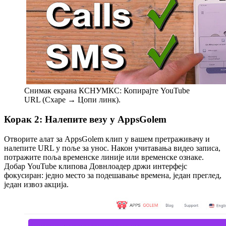
Снимак екрана КСНУМКС: Копирајте YouTube
URL (Схаре → Цопи линк).
Корак 2: Налепите везу у AppsGolem
Отворите алат за AppsGolem клип у вашем претраживачу и
налепите URL у поље за унос. Након учитавања видео записа,
потражите поља временске линије или временске ознаке.
Добар YouTube клипова Довнлоадер држи интерфејс
фокусиран: једно место за подешавање времена, један преглед,
један извоз акција.