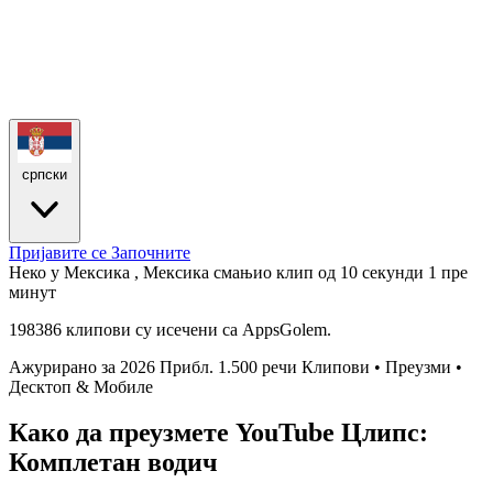
српски
Пријавите се
Започните
Неко у Мексика , Мексика смањио клип од 10 секунди
1 пре
минут
198386 клипови су исечени са AppsGolem.
Ажурирано за 2026
Прибл. 1.500 речи
Клипови • Преузми •
Десктоп & Мобиле
Како да преузмете YouTube Цлипс:
Комплетан водич