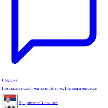
Подршка
Потражите помоћ, контактирајте нас, Питања и одговори
Пријавите се
Започните
српски