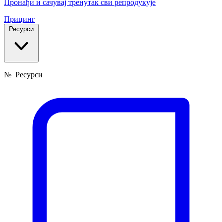
Пронађи и сачувај тренутак сви репродукује
Прицинг
Ресурси
№
Ресурси