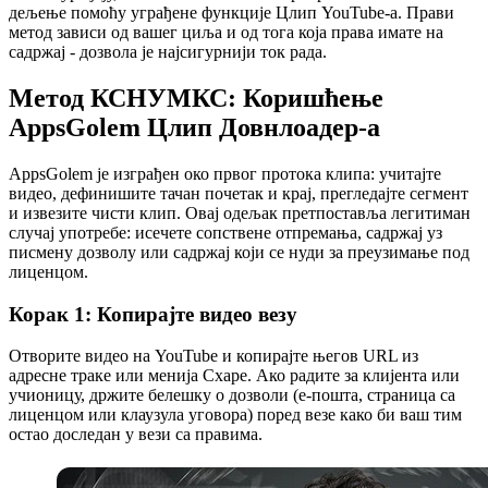
дељење помоћу уграђене функције Цлип YouTube-а. Прави
метод зависи од вашег циља и од тога која права имате на
садржај - дозвола је најсигурнији ток рада.
Метод КСНУМКС: Коришћење
AppsGolem Цлип Довнлоадер-а
AppsGolem је изграђен око првог протока клипа: учитајте
видео, дефинишите тачан почетак и крај, прегледајте сегмент
и извезите чисти клип. Овај одељак претпоставља легитиман
случај употребе: исечете сопствене отпремања, садржај уз
писмену дозволу или садржај који се нуди за преузимање под
лиценцом.
Корак 1: Копирајте видео везу
Отворите видео на YouTube и копирајте његов URL из
адресне траке или менија Схаре. Ако радите за клијента или
учионицу, држите белешку о дозволи (е-пошта, страница са
лиценцом или клаузула уговора) поред везе како би ваш тим
остао доследан у вези са правима.