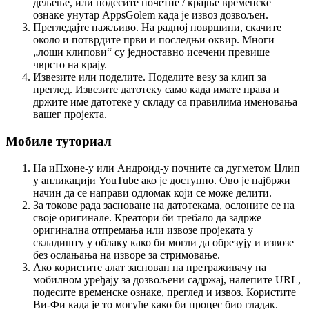
дељење, или подесите почетне / крајње временске
ознаке унутар AppsGolem када је извоз дозвољен.
Прегледајте пажљиво. На радној површини, скачите
около и потврдите први и последњи оквир. Многи
„лоши клипови“ су једноставно исечени превише
чврсто на крају.
Извезите или поделите. Поделите везу за клип за
преглед. Извезите датотеку само када имате права и
држите име датотеке у складу са правилима именовања
вашег пројекта.
Мобиле туториал
На иПхоне-у или Андроид-у почните са дугметом Цлип
у апликацији YouTube ако је доступно. Ово је најбржи
начин да се направи одломак који се може делити.
За токове рада засноване на датотекама, ослоните се на
своје оригинале. Креатори би требало да задрже
оригинална отпремања или извозе пројеката у
складишту у облаку како би могли да обрезују и извозе
без ослањања на изворе за стримовање.
Ако користите алат заснован на претраживачу на
мобилном уређају за дозвољени садржај, налепите URL,
подесите временске ознаке, преглед и извоз. Користите
Ви-Фи када је то могуће како би процес био гладак.