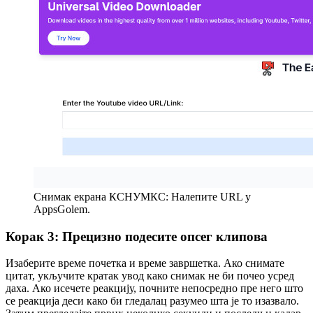
Снимак екрана КСНУМКС: Налепите URL у
AppsGolem.
Корак 3: Прецизно подесите опсег клипова
Изаберите време почетка и време завршетка. Ако снимате
цитат, укључите кратак увод како снимак не би почео усред
даха. Ако исечете реакцију, почните непосредно пре него што
се реакција деси како би гледалац разумео шта је то изазвало.