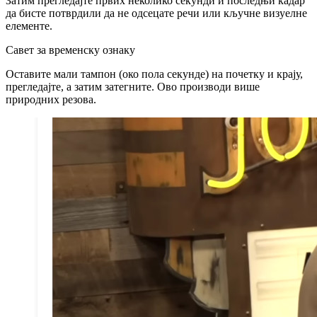
Затим прегледајте првих неколико секунди и последњи кадар
да бисте потврдили да не одсецате речи или кључне визуелне
елементе.
Савет за временску ознаку
Оставите мали тампон (око пола секунде) на почетку и крају,
прегледајте, а затим затегните. Ово производи више
природних резова.