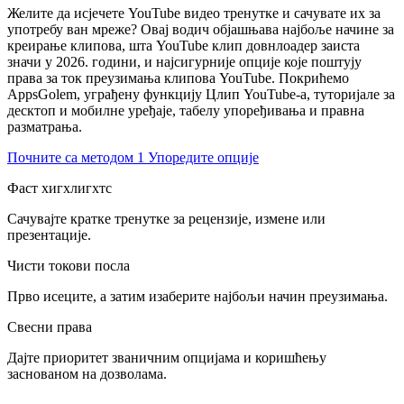
Желите да исјечете YouTube видео тренутке и сачувате их за
употребу ван мреже? Овај водич објашњава најбоље начине за
креирање клипова, шта YouTube клип довнлоадер заиста
значи у 2026. години, и најсигурније опције које поштују
права за ток преузимања клипова YouTube. Покрићемо
AppsGolem, уграђену функцију Цлип YouTube-а, туторијале за
десктоп и мобилне уређаје, табелу упоређивања и правна
разматрања.
Почните са методом 1
Упоредите опције
Фаст хигхлигхтс
Сачувајте кратке тренутке за рецензије, измене или
презентације.
Чисти токови посла
Прво исеците, а затим изаберите најбољи начин преузимања.
Свесни права
Дајте приоритет званичним опцијама и коришћењу
заснованом на дозволама.