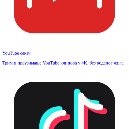
YouTube секач
Трим и преузимање YouTube клипова у 4K, без воденог жига