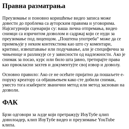
Правна разматрања
Преузимање и поновно коришћење видео записа може
довести до проблема са ауторским правима и уговорима.
Најсигурнији сценарији су: ваша лична отпремања, видео
снимци са изричитом дозволом и садржај који се нуди за
преузимање под лиценцом. „Поштена употреба“ може да се
примењује у неким контекстима као што су коментари,
критике, извештавање или подучавање, али је специфична за
чињенице и разликује се у зависности од надлежности. Ако је
снимак за посао, курс или било шта јавно, третирајте права
као првокласни захтев и документујте свој извор и дозволу.
Основно правило:
Ако се не осећате пријатно да пошаљете е-
поруку креатору са објашњењем како сте добили снимак,
уместо тога изаберите званични метод или метод заснован на
дозволи.
ФАК
Брзи одговори за људе који претражују ИоуТубе цлип
довнлоадер, клип ИоуТубе видео и преузимање YouTube
клипа.