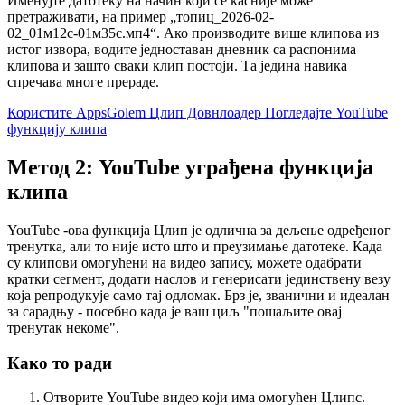
Именујте датотеку на начин који се касније може
претраживати, на пример „топиц_2026-02-
02_01м12с-01м35с.мп4“. Ако производите више клипова из
истог извора, водите једноставан дневник са распонима
клипова и зашто сваки клип постоји. Та једина навика
спречава многе прераде.
Користите AppsGolem Цлип Довнлоадер
Погледајте YouTube
функцију клипа
Метод 2: YouTube уграђена функција
клипа
YouTube -ова функција Цлип је одлична за дељење одређеног
тренутка, али то није исто што и преузимање датотеке. Када
су клипови омогућени на видео запису, можете одабрати
кратки сегмент, додати наслов и генерисати јединствену везу
која репродукује само тај одломак. Брз је, званични и идеалан
за сарадњу - посебно када је ваш циљ "пошаљите овај
тренутак некоме".
Како то ради
Отворите YouTube видео који има омогућен Цлипс.