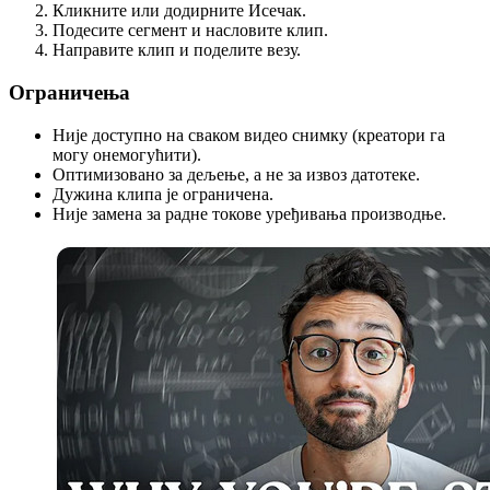
Кликните или додирните Исечак.
Подесите сегмент и насловите клип.
Направите клип и поделите везу.
Ограничења
Није доступно на сваком видео снимку (креатори га
могу онемогућити).
Оптимизовано за дељење, а не за извоз датотеке.
Дужина клипа је ограничена.
Није замена за радне токове уређивања производње.