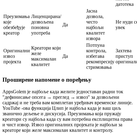
датотека
Јасна
Преузимања
Лиценцирана/
дозвола,
које
дозвољена
често
Не нуди с
Да
обезбеђује
поновна
најбољи
увек
креатор
употреба
квалитет
извора
Потпуна
Креатори који
Оригинални
контрола,
Захтева
желе
извоз
Да
избегава
приступ
максималан
пројекта
рекомпресију
оригинал
квалитет
стримовања
Проширене напомене о поређењу
AppsGolem је најбоље када желите једноставан радни ток
"дефинисање опсега → преглед → извоз" за дозвољени
садржај и не треба вам комплетан уређивач временске линије.
YouTube -ова функција Цлип је најбоља када је ваш циљ
званично дељење и дискусија. Преузимања која пружају
креатори су најбоља када су вам потребна експлицитна права
и чист извор. Извоз оригиналних пројеката је најбољи за
креаторе који желе максималан квалитет и контролу.