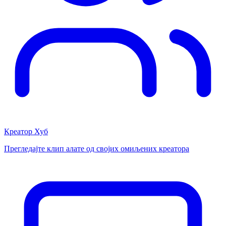
Креатор Хуб
Прегледајте клип алате од својих омиљених креатора