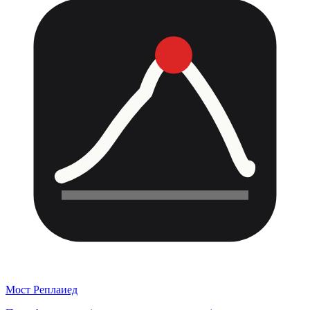
Мост Реплаиед