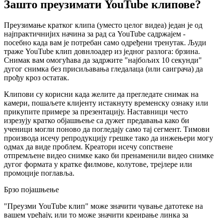
Зашто преузимати YouTube клипове?
Преузимање кратког клипа (уместо целог видеа) један је од
најпрактичнијих начина за рад са YouTube садржајем -
посебно када вам је потребан само одређени тренутак. Људи
траже YouTube клип довнлоадер из једног разлога: брзина.
Снимак вам омогућава да задржите "најбољих 10 секунди"
дугог снимка без присиљавања гледалаца (или саиграча) да
прођу кроз остатак.
Клипови су корисни када желите да прегледате снимак на
камери, пошаљете клијенту истакнуту временску ознаку или
прикупите примере за презентацију. Наставници често
изрезују кратко објашњење са дужег предавања како би
ученици могли поново да погледају само тај сегмент. Тимови
производа исечу репродукцију грешке тако да инжењери могу
одмах да виде проблем. Креатори исечу сопствене
отпремљене видео снимке како би пренаменили видео снимке
дугог формата у кратке филмове, колутове, трејлере или
промоције поглавља.
Брзо појашњење
"Преузми YouTube клип" може значити чување датотеке на
вашем уређају, или то може значити креирање линка за