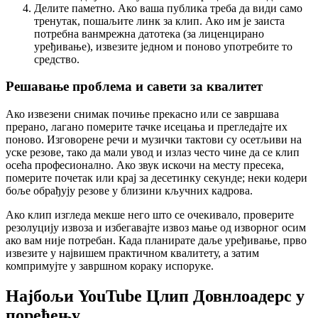
Делите паметно. Ако ваша публика треба да види само
тренутак, пошаљите линк за клип. Ако им је заиста
потребна ванмрежна датотека (за лиценцирано
уређивање), извезите једном и поново употребите то
средство.
Решавање проблема и савети за квалитет
Ако извезени снимак почиње прекасно или се завршава
прерано, лагано померите тачке исецања и прегледајте их
поново. Изговорене речи и музички тактови су осетљиви на
уске резове, тако да мали увод и излаз често чине да се клип
осећа професионално. Ако звук искочи на месту пресека,
померите почетак или крај за десетинку секунде; неки кодери
боље обрађују резове у близини кључних кадрова.
Ако клип изгледа мекше него што се очекивало, проверите
резолуцију извоза и избегавајте извоз мање од изворног осим
ако вам није потребан. Када планирате даље уређивање, прво
извезите у највишем практичном квалитету, а затим
компримујте у завршном кораку испоруке.
Најбољи YouTube Цлип Довнлоадерс у
поређењу