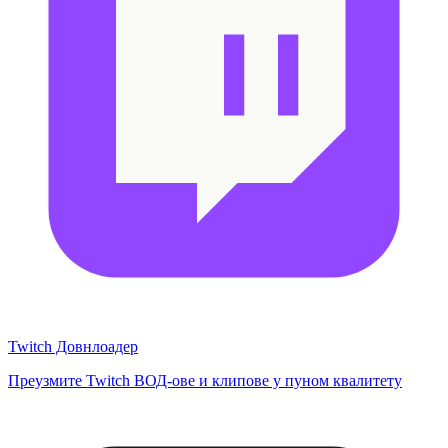
Twitch Довнлоадер
Преузмите Twitch ВОД-ове и клипове у пуном квалитету