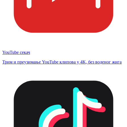
YouTube секач
Трим и преузимање YouTube клипова у 4K, без воденог жига