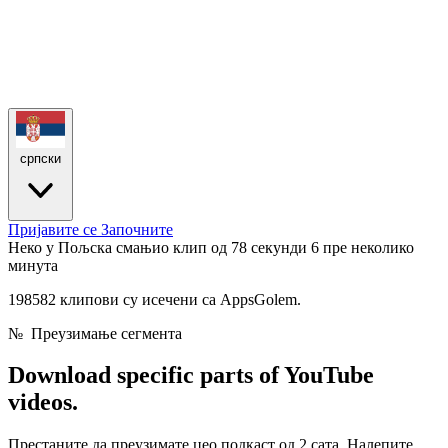
српски
Пријавите се
Започните
Неко у Пољска смањио клип од 78 секунди
6 пре неколико
минута
198582 клипови су исечени са AppsGolem.
№
Преузимање сегмента
Download
specific parts
of YouTube
videos.
Престаните да преузимате цео подкаст од 2 сата. Налепите