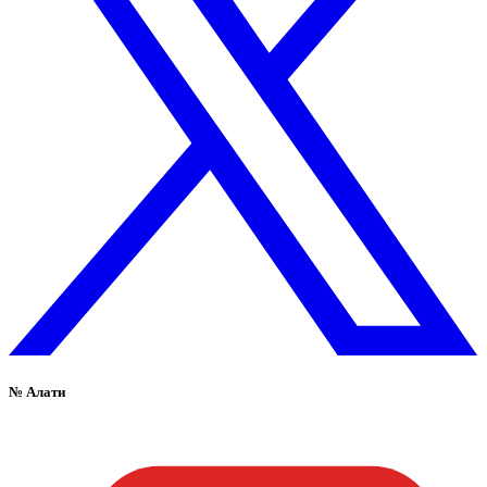
№
Алати