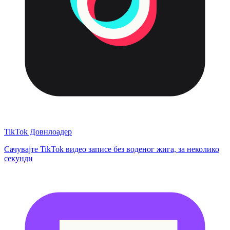
TikTok Довнлоадер
Сачувајте TikTok видео записе без воденог жига, за неколико
секунди