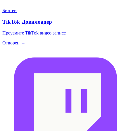
Билтен
TikTok Довнлоадер
Преузмите TikTok видео записе
Отворен →