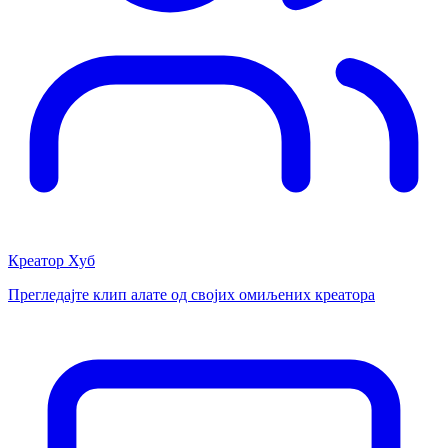
Креатор Хуб
Прегледајте клип алате од својих омиљених креатора