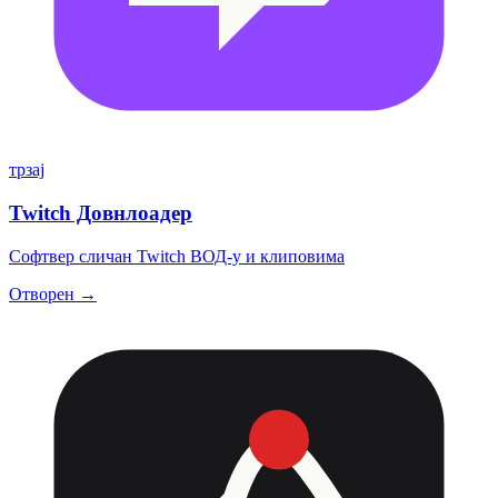
трзај
Twitch Довнлоадер
Софтвер сличан Twitch ВОД-у и клиповима
Отворен →