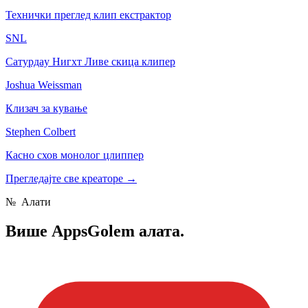
Технички преглед клип екстрактор
SNL
Сатурдаy Нигхт Ливе скица клипер
Joshua Weissman
Клизач за кување
Stephen Colbert
Касно схов монолог цлиппер
Прегледајте све креаторе
→
№
Алати
Више
AppsGolem алата.