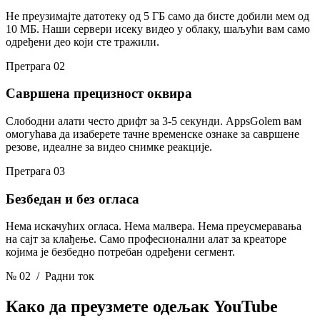
Не преузимајте датотеку од 5 ГБ само да бисте добили мем од
10 МБ. Наши сервери исеку видео у облаку, шаљући вам само
одређени део који сте тражили.
Претрага 02
Савршена прецизност оквира
Слободни алати често дрифт за 3-5 секунди. AppsGolem вам
омогућава да изаберете тачне временске ознаке за савршене
резове, идеалне за видео снимке реакције.
Претрага 03
Безбедан и без огласа
Нема искачућих огласа. Нема малвера. Нема преусмеравања
на сајт за клађење. Само професионални алат за креаторе
којима је безбедно потребан одређени сегмент.
№ 02
/ Радни ток
Како да преузмете одељак
YouTube