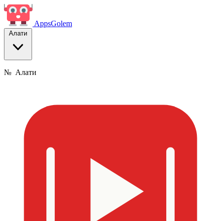
Apps
Golem
Алати
№
Алати