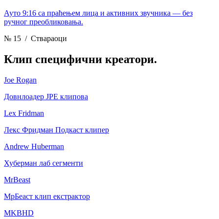
Ауто 9:16 са праћењем лица и активних звучника — без
ручног преобликовања.
№ 15
/ Ствараоци
Клип
специфични креатори.
Joe Rogan
Довнлоадер ЈРЕ клипова
Lex Fridman
Лекс Фридман Подкаст клипер
Andrew Huberman
Хуберман лаб сегменти
MrBeast
МрБеаст клип екстрактор
MKBHD