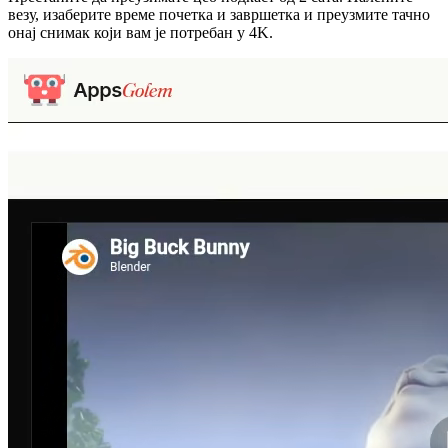
везу, изаберите време почетка и завршетка и преузмите тачно
онај снимак који вам је потребан у 4K.