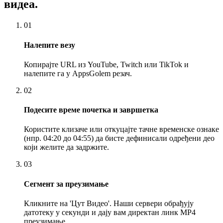
видеа.
01
Налепите везу
Копирајте URL из YouTube, Twitch или TikTok и
налепите га у AppsGolem резач.
02
Подесите време почетка и завршетка
Користите клизаче или откуцајте тачне временске ознаке
(нпр. 04:20 до 04:55) да бисте дефинисали одређени део
који желите да задржите.
03
Сегмент за преузимање
Кликните на 'Цут Видео'. Наши сервери обрађују
датотеку у секунди и дају вам директан линк MP4
преузимање.