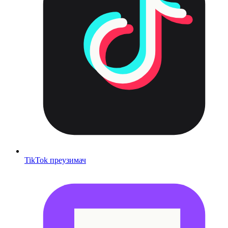
TikTok преузимач