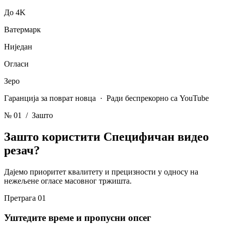
До 4K
Ватермарк
Ниједан
Огласи
Зеро
Гаранција за поврат новца · Ради беспрекорно са YouTube
№ 01
/ Зашто
Зашто користити
Специфичан видео
резач?
Дајемо приоритет квалитету и прецизности у односу на
нежељене огласе масовног тржишта.
Претрага 01
Уштедите време и пропусни опсег