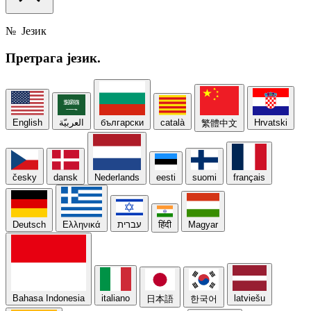
№
Језик
Претрага
језик.
English
العربيّة
български
català
Hrvatski
繁體中文
česky
dansk
Nederlands
eesti
suomi
français
Deutsch
Ελληνικά
עברית
हिंदी
Magyar
Bahasa Indonesia
italiano
latviešu
日本語
한국어