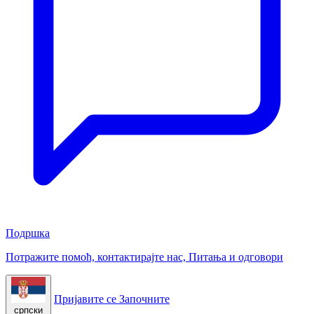
Подршка
Потражите помоћ, контактирајте нас, Питања и одговори
Пријавите се
Започните
српски