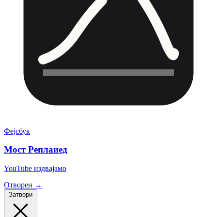
Фејсбук
Мост Реплаиед
YouTube издвајамо
Отворен →
Затвори