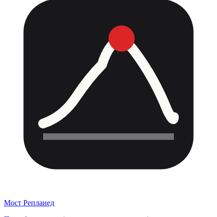
Мост Реплаиед