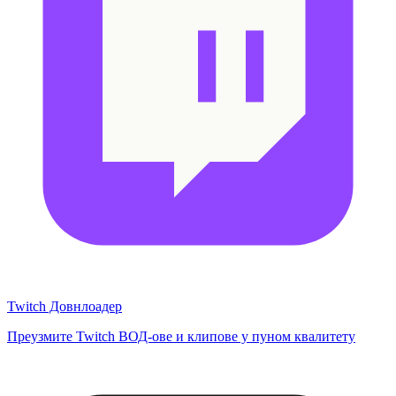
Twitch Довнлоадер
Преузмите Twitch ВОД-ове и клипове у пуном квалитету