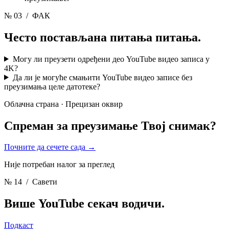
№ 03
/ ФАК
Често постављана питања
питања.
Могу ли преузети одређени део YouTube видео записа у
4K?
Да ли је могуће смањити YouTube видео записе без
преузимања целе датотеке?
Облачна страна · Прецизан оквир
Спреман за преузимање
Твој снимак?
Почните да сечете сада
→
Није потребан налог за преглед
№ 14
/ Савети
Више YouTube секач
водичи.
Подкаст