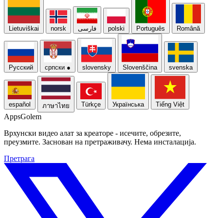
Lietuviškai
norsk
فارسی
polski
Português
Română
Русский
српски
●
slovensky
Slovenščina
svenska
español
Türkçe
Українська
Tiếng Việt
ภาษาไทย
Apps
Golem
Врхунски видео алат за креаторе - исечите, обрезите,
преузмите. Заснован на претраживачу. Нема инсталација.
Претрага