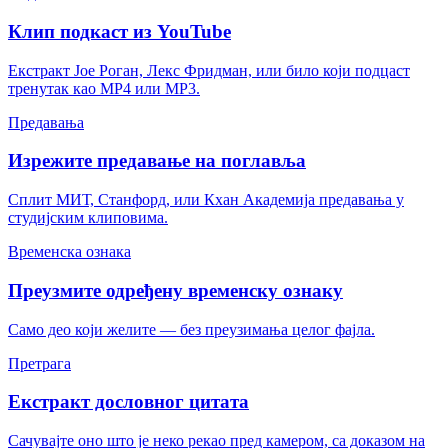
Клип подкаст из YouTube
Екстракт Јое Роган, Лекс Фридман, или било који подцаст
тренутак као MP4 или MP3.
Предавања
Изрежите предавање на поглавља
Сплит МИТ, Станфорд, или Кхан Академија предавања у
студијским клиповима.
Временска ознака
Преузмите одређену временску ознаку
Само део који желите — без преузимања целог фајла.
Претрага
Екстракт дословног цитата
Сачувајте оно што је неко рекао пред камером, са доказом на