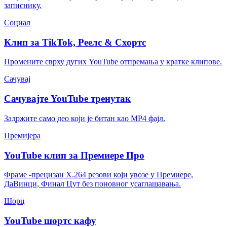
записнику.
Социал
Клип за TikTok, Реелс & Схортс
Промените сврху дугих YouTube отпремања у кратке клипове.
Сачувај
Сачувајте YouTube тренутак
Задржите само део који је битан као MP4 фајл.
Премијера
YouTube клип за Премиере Про
Фраме -прецизан Х.264 резови који увозе у Премиере,
ДаВинци, Финал Цут без поновног усаглашавања.
Шорц
YouTube шортс кафу