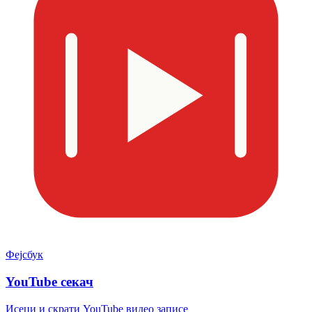
Фејсбук
YouTube секач
Исеци и скрати YouTube видео записе