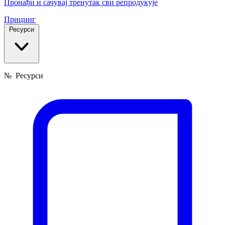
Пронађи и сачувај тренутак сви репродукује
Прицинг
Ресурси
№
Ресурси