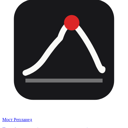
Мост Реплаиед