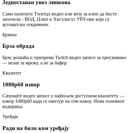
Једноставан увоз линкова
Само налепите Тwитцх видео или везу за клип да бисте
започели - ВОД, Цлип и Хигхлигхт УРЛ-ови који су
аутоматски откривени.
Брзина
Брза обрада
Брзо дохваћа и припрема Twitch видео записе за преузимање
— везан за мрежу, а не за бафер.
Квалитет
1080p60 извор
Сачувајте видео записе у најбољем доступном квалитету —
извор 1080p60 када се емитује на том нивоу. Нема поновног
кодирања.
Уређаји
Ради на било ком уређају