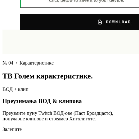
№ 04
/ Карактеристике
ТВ Голем
карактеристике.
ВОД + клип
Преузимања ВОД & клипова
Преузмите пуну Twitch ВОД-ове (Паст Броадцастс),
популарне клипове и стреамер Хигхлигхтс.
Залепите