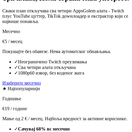
Сваки план откључава сва четири AppsGolem алата - Twitch
плус YouTube цуттер, TikTok доwнлоадер и екстрактор који се
највише понавља.
Месечно
€5
/ месец
Покушајте без обавезе. Нема аутоматског обнављања.
✓
Неограничено Twitch преузимања
✓
Сва четири алата откључана
✓
1080p60 извор, без воденог жига
Изаберите месечно
★ Најпопуларнији
Годишње
€19
/ године
Мање од 2 € / месец. Најбоља вредност за активне кориснике.
✓
Сачувај 68% вс месечно