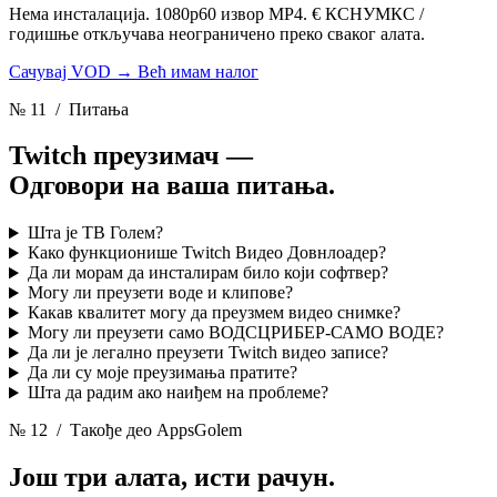
Нема инсталација. 1080p60 извор MP4. € КСНУМКС /
годишње откључава неограничено преко сваког алата.
Сачувај VOD
→
Већ имам налог
№ 11
/ Питања
Twitch преузимач —
Одговори на ваша питања.
Шта је ТВ Голем?
Како функционише Twitch Видео Довнлоадер?
Да ли морам да инсталирам било који софтвер?
Могу ли преузети воде и клипове?
Какав квалитет могу да преузмем видео снимке?
Могу ли преузети само ВОДСЦРИБЕР-САМО ВОДЕ?
Да ли је легално преузети Twitch видео записе?
Да ли су моје преузимања пратите?
Шта да радим ако наиђем на проблеме?
№ 12
/ Такође део AppsGolem
Још три алата,
исти рачун.