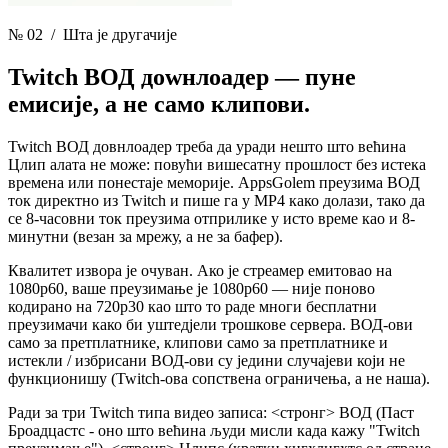
№ 02
/ Шта је другачије
Twitch ВОД доwнлоадер —
пуне
емисије, а не само клипови.
Twitch ВОД довнлоадер треба да уради нешто што већина
Цлип алата не може: повући вишесатну прошлост без истека
времена или понестаје меморије. AppsGolem преузима ВОД
ток директно из Twitch и пише га у MP4 како долази, тако да
се 8-часовни ток преузима отприлике у исто време као и 8-
минутни (везан за мрежу, а не за бафер).
Квалитет извора је очуван. Ако је стреамер емитовао на
1080p60, ваше преузимање је 1080p60 — није поново
кодирано на 720p30 као што то раде многи бесплатни
преузимачи како би уштедјели трошкове сервера. ВОД-ови
само за претплатнике, клипови само за претплатнике и
истекли / избрисани ВОД-ови су једини случајеви који не
функционишу (Twitch-ова сопствена ограничења, а не наша).
Ради за три Twitch типа видео записа: <стронг> ВОД
(Паст
Броадцастс - оно што већина људи мисли када кажу "Twitch