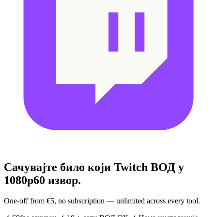
Сачувајте било који Twitch ВОД
у
1080p60 извор.
One-off from €5, no subscription — unlimited across every tool.