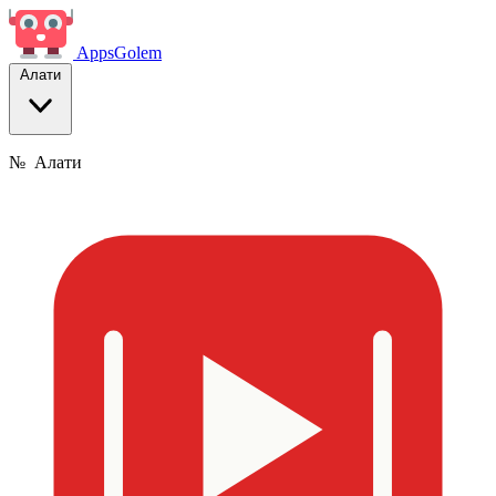
Apps
Golem
Алати
№
Алати