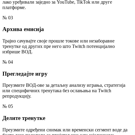
лако уређивали заједно за YouTube, TikTok или друге
платформе.
№ 03
Архива емисија
Трајно сачувајте своје прошле токове или незаборавне
тренутке од других пре него што Twitch потенцијално
избрише ВОД.
№ 04
Прегледајте игру
Преузмите ВОД-ове за детаљну анализу играња, стратегија
или специфичних тренутака без ослањања на Twitch
репродукцију.
№ 05
Делите тренутке
Преузмите одређени снимак или временски сегмент воде да