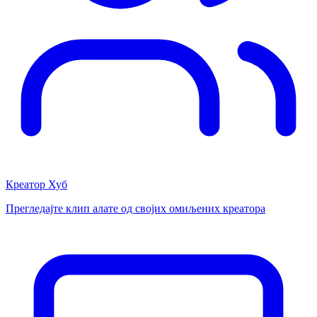
Креатор Хуб
Прегледајте клип алате од својих омиљених креатора