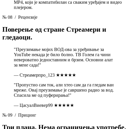
MP4, који је компатибилан са сваким уређајем и видео
плејером.
№ 08
/ Рецензије
Поверење од стране
Стреамери и
гледаоци.
"Преузимање мојих ВОД-ова за уређивање за
YouTube некада је било болно. ТВ Голем га чини
невероватно једноставним и брзим. Основни алат
за мене сада!"
— Стреамерпро_123
★★★★★
"Пропустио сам ток, али хтео сам да га гледам ван
мреже. Овај преузимање је савршено радио за вод.
Спасила ме од пуферирања!"
— ЦасуалВиевер99
★★★★★
№ 09
/ Прицинг
Три плана,
Нема ограничења употребе.