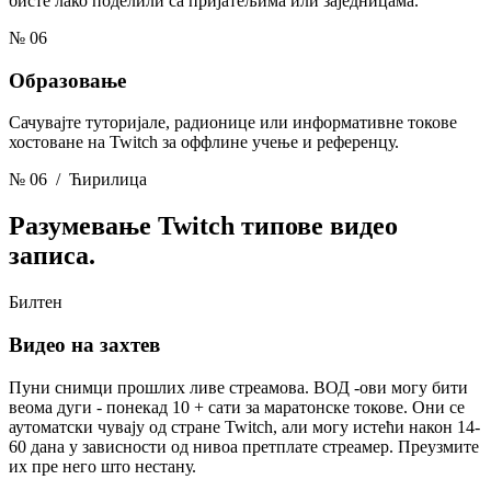
бисте лако поделили са пријатељима или заједницама.
№ 06
Образовање
Сачувајте туторијале, радионице или информативне токове
хостоване на Twitch за оффлине учење и референцу.
№ 06
/ Ћирилица
Разумевање
Twitch типове видео
записа.
Билтен
Видео на захтев
Пуни снимци прошлих ливе стреамова. ВОД -ови могу бити
веома дуги - понекад 10 + сати за маратонске токове. Они се
аутоматски чувају од стране Twitch, али могу истећи након 14-
60 дана у зависности од нивоа претплате стреамер. Преузмите
их пре него што нестану.