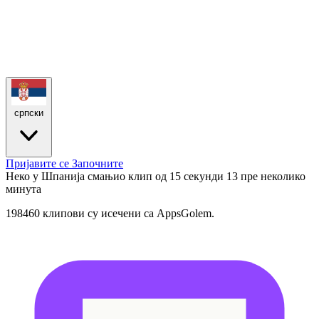
српски
Пријавите се
Започните
Неко у Шпанија смањио клип од 15 секунди
13 пре неколико
минута
198460 клипови су исечени са AppsGolem.