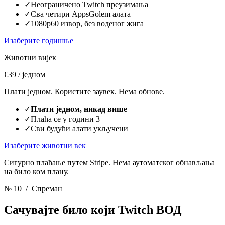
✓
Неограничено Twitch преузимања
✓
Сва четири AppsGolem алата
✓
1080p60 извор, без воденог жига
Изаберите годишње
Животни вијек
€39
/ једном
Плати једном. Користите заувек. Нема обнове.
✓
Плати једном, никад више
✓
Плаћа се у години 3
✓
Сви будући алати укључени
Изаберите животни век
Сигурно плаћање путем Stripe. Нема аутоматског обнављања
на било ком плану.
№ 10
/ Спреман
Сачувајте било који Twitch ВОД