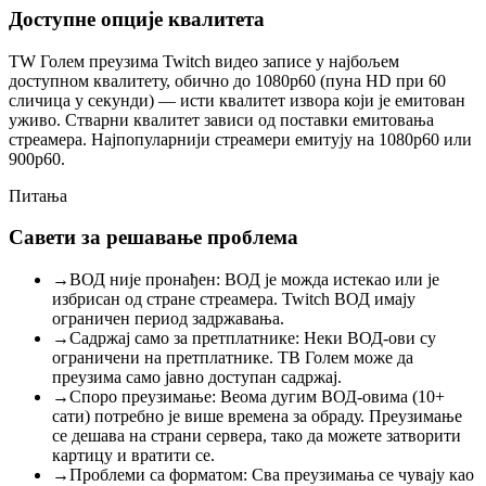
Доступне опције квалитета
ТW Голем преузима Twitch видео записе у најбољем
доступном квалитету, обично до 1080p60 (пуна HD при 60
сличица у секунди) — исти квалитет извора који је емитован
уживо. Стварни квалитет зависи од поставки емитовања
стреамера. Најпопуларнији стреамери емитују на 1080p60 или
900p60.
Питања
Савети за решавање проблема
→
ВОД није пронађен: ВОД је можда истекао или је
избрисан од стране стреамера. Twitch ВОД имају
ограничен период задржавања.
→
Садржај само за претплатнике: Неки ВОД-ови су
ограничени на претплатнике. ТВ Голем може да
преузима само јавно доступан садржај.
→
Споро преузимање: Веома дугим ВОД-овима (10+
сати) потребно је више времена за обраду. Преузимање
се дешава на страни сервера, тако да можете затворити
картицу и вратити се.
→
Проблеми са форматом: Сва преузимања се чувају као