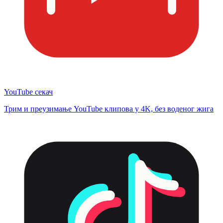
YouTube секач
Трим и преузимање YouTube клипова у 4K, без воденог жига