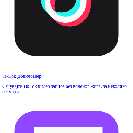
TikTok Довнлоадер
Сачувајте TikTok видео записе без воденог жига, за неколико
секунди