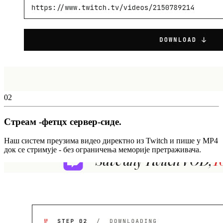
02
Стреам -фетцх сервер-сиде.
Наш систем преузима видео директно из Twitch и пише у MP4
док се стримује - без ограничења меморије претраживача.