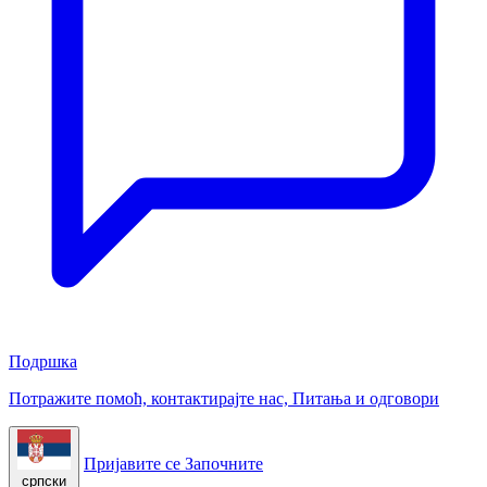
Подршка
Потражите помоћ, контактирајте нас, Питања и одговори
Пријавите се
Започните
српски