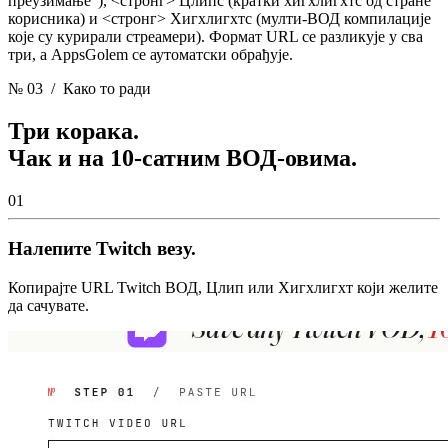
преузимање"), <стронг> Цлипс
(кратки хигхлигхтс од стране
корисника) и <стронг> Хигхлигхтс
(мулти-ВОД компилације
које су курирали стреамери). Формат URL се разликује у сва
три, а AppsGolem се аутоматски обрађује.
№ 03
/ Како то ради
Три корака.
Чак и на 10-сатним ВОД-овима.
01
Налепите Twitch везу.
Копирајте URL Twitch ВОД, Цлип или Хигхлигхт који желите
да сачувате.