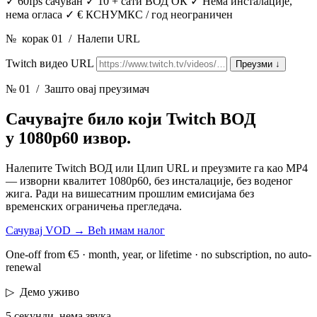
✓
60fps сачуван
✓
10 + сати ВОД ОК
✓
Нема инсталације,
нема огласа
✓
€ КСНУМКС / год неограничен
№
корак 01
/
Налепи URL
Twitch видео URL
Преузми
↓
№ 01
/ Зашто овај преузимач
Сачувајте било који Twitch ВОД
у 1080p60 извор.
Налепите Twitch ВОД или Цлип URL и преузмите га као MP4
— изворни квалитет 1080p60, без инсталације, без воденог
жига. Ради на вишесатним прошлим емисијама без
временских ограничења прегледача.
Сачувај VOD
→
Већ имам налог
One-off from €5 · month, year, or lifetime · no subscription, no auto-
renewal
▷
Демо уживо
5 секунди, нема звука