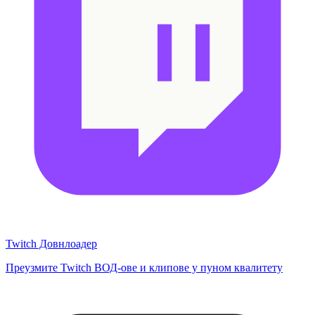
Twitch Довнлоадер
Преузмите Twitch ВОД-ове и клипове у пуном квалитету