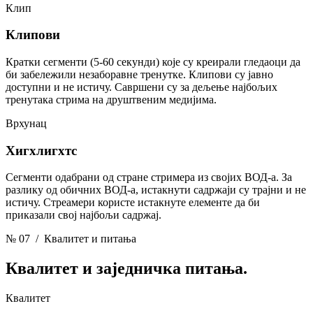
Клип
Клипови
Кратки сегменти (5-60 секунди) које су креирали гледаоци да
би забележили незаборавне тренутке. Клипови су јавно
доступни и не истичу. Савршени су за дељење најбољих
тренутака стрима на друштвеним медијима.
Врхунац
Хигхлигхтс
Сегменти одабрани од стране стримера из својих ВОД-а. За
разлику од обичних ВОД-а, истакнути садржаји су трајни и не
истичу. Стреамери користе истакнуте елементе да би
приказали свој најбољи садржај.
№ 07
/ Квалитет и питања
Квалитет
и заједничка питања.
Квалитет