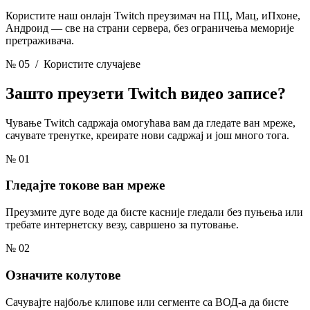
Користите наш онлајн Twitch преузимач на ПЦ, Мац, иПхоне,
Андроид — све на страни сервера, без ограничења меморије
претраживача.
№ 05
/ Користите случајеве
Зашто преузети
Twitch видео записе?
Чување Twitch садржаја омогућава вам да гледате ван мреже,
сачувате тренутке, креирате нови садржај и још много тога.
№ 01
Гледајте токове ван мреже
Преузмите дуге воде да бисте касније гледали без пуњења или
требате интернетску везу, савршено за путовање.
№ 02
Означите колутове
Сачувајте најбоље клипове или сегменте са ВОД-а да бисте