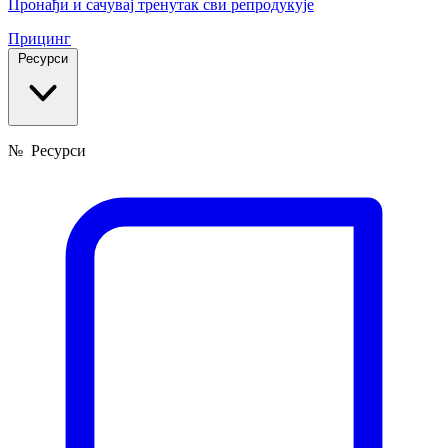
Пронађи и сачувај тренутак сви репродукује
Прицинг
Ресурси
№
Ресурси