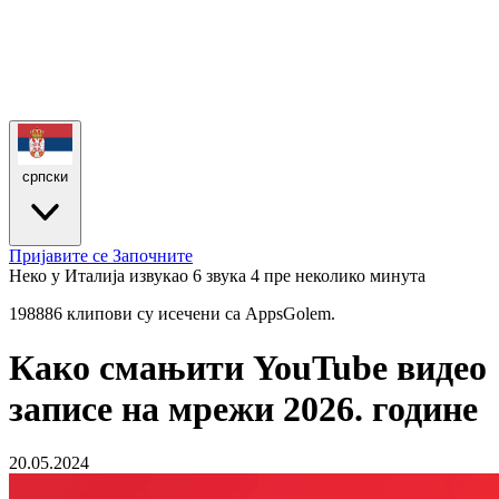
српски
Пријавите се
Започните
Неко у Италија извукао 6 звука
4 пре неколико минута
198886 клипови су исечени са AppsGolem.
Како смањити YouTube видео
записе на мрежи 2026. године
20.05.2024