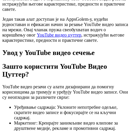
истражујући његове карактеристике, предности и практичне
савете.
Један такав алат доступан је на AppsGolem-у, нудећи
једноставан и ефикасан начин за резање YouTube видео записа
на мрежи. Овај чланак пружа свеобухватан водич о
коришћењу овог
YouTube видео цуттер
, истражујући његове
карактеристике, предности и практичне савете.
Увод у YouTube видео сечење
Зашто користити YouTube Видео
Цуттер?
YouTube видео резачи су алати дизајнирани да помогну
корисницима да тримују и уређују YouTube видео записе. Они
су неопходни за различите сврхе:
Уређивање садржаја: Уклоните непотребне одељке,
скратите видео записе и фокусирајте се на кључни
садржај.
Маркетинг: Креирајте занимљиве видео клипове за
друштвене медије, рекламе и промотивни садржај.