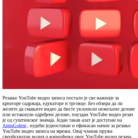
Резање YouTube видео записа постало је све важније за
креаторе садржаја, едукаторе и трговце. Без обзира да ли
желите да смањите видео да бисте уклонили нежељене делове
или истакнули одређене делове, поуздан YouTube видео резач
је од суштинског значаја. Један такав алат је доступан на
AppsGolem
, нудећи једноставан и ефикасан начин за резање
YouTube видео записа на мрежи. Овај чланак пружа
свеобухватан водич о коришћењу овог YouTube видео резача,