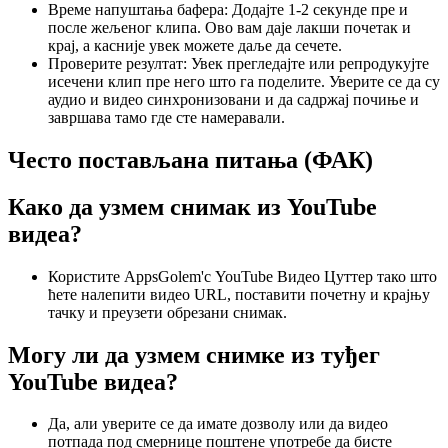
Време напуштања бафера: Додајте 1-2 секунде пре и
после жељеног клипа. Ово вам даје лакши почетак и
крај, а касније увек можете даље да сечете.
Проверите резултат: Увек прегледајте или репродукујте
исечени клип пре него што га поделите. Уверите се да су
аудио и видео синхронизовани и да садржај почиње и
завршава тамо где сте намеравали.
Често постављана питања (ФАК)
Како да узмем снимак из YouTube
видеа?
Користите AppsGolem'с YouTube Видео Цуттер тако што
ћете налепити видео URL, поставити почетну и крајњу
тачку и преузети обрезани снимак.
Могу ли да узмем снимке из туђег
YouTube видеа?
Да, али уверите се да имате дозволу или да видео
потпада под смернице поштене употребе да бисте