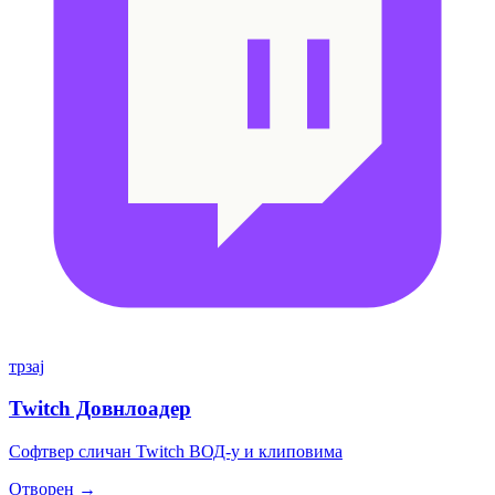
трзај
Twitch Довнлоадер
Софтвер сличан Twitch ВОД-у и клиповима
Отворен →