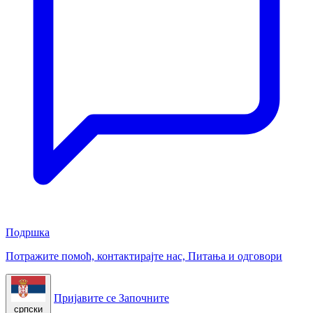
Подршка
Потражите помоћ, контактирајте нас, Питања и одговори
Пријавите се
Започните
српски