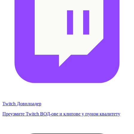
Twitch Довнлоадер
Преузмите Twitch ВОД-ове и клипове у пуном квалитету