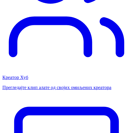
Креатор Хуб
Прегледајте клип алате од својих омиљених креатора