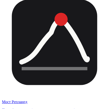
Мост Реплаиед