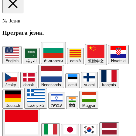
№
Језик
Претрага
језик.
English
العربيّة
български
català
Hrvatski
繁體中文
česky
dansk
Nederlands
eesti
suomi
français
Deutsch
Ελληνικά
עברית
हिंदी
Magyar