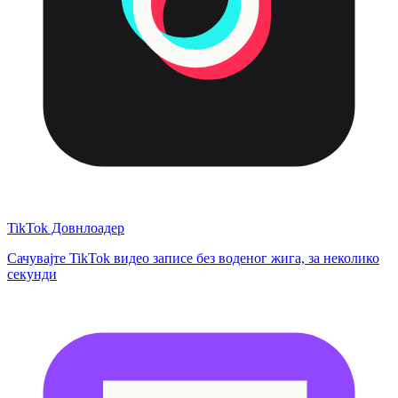
TikTok Довнлоадер
Сачувајте TikTok видео записе без воденог жига, за неколико
секунди