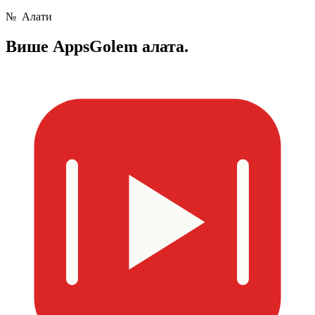
№
Алати
Више
AppsGolem алата.