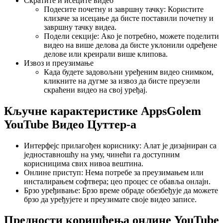
Скратите и исеците видео
Подесите почетну и завршну тачку: Користите
клизаче за исецање да бисте поставили почетну и
завршну тачку видеа.
Подели секције: Ако је потребно, можете поделити
видео на више делова да бисте уклонили одређене
делове или креирали више клипова.
Извоз и преузимање
Када будете задовољни уређеним видео снимком,
кликните на дугме за извоз да бисте преузели
скраћени видео на свој уређај.
Кључне карактеристике AppsGolem
YouTube Видео Цуттер-а
Интерфејс прилагођен кориснику: Алат је дизајниран са
једноставношћу на уму, чинећи га доступним
корисницима свих нивоа вештина.
Онлине приступ: Нема потребе за преузимањем или
инсталирањем софтвера; цео процес се обавља онлајн.
Брзо уређивање: Брзо време обраде обезбеђује да можете
брзо да уређујете и преузимате своје видео записе.
Предности коришћења онлине YouTube