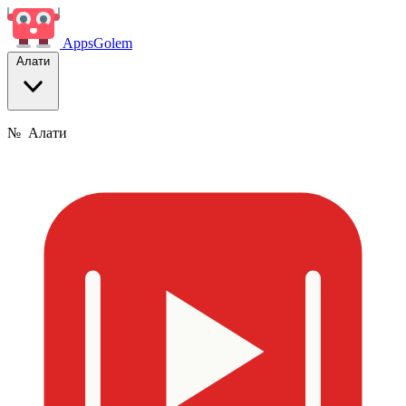
Apps
Golem
Алати
№
Алати