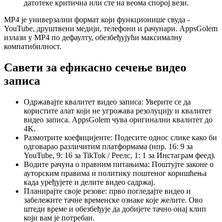
датотеке критична или сте на веома спорој вези.
MP4 је универзални формат који функционише свуда -
YouTube, друштвени медији, телефони и рачунари. AppsGolem
излази у MP4 по дефаулту, обезбеђујући максималну
компатибилност.
Савети за ефикасно сечење видео
записа
Одржавајте квалитет видео записа: Уверите се да
користите алат који не угрожава резолуцију и квалитет
видео записа. AppsGolem чува оригинални квалитет до
4K.
Размотрите коефицијенте: Подесите однос слике како би
одговарао различитим платформама (нпр. 16: 9 за
YouTube, 9: 16 за TikTok / Реелс, 1: 1 за Инстаграм феед).
Водите рачуна о правним питањима: Поштујте законе о
ауторским правима и политику поштеног коришћења
када уређујете и делите видео садржај.
Планирајте своје резове: прво погледајте видео и
забележите тачне временске ознаке које желите. Ово
штеди време и обезбеђује да добијете тачно онај клип
који вам је потребан.