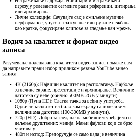
Истраживање садржаја: Новинари и истраживачи
изрезују релевантне сегменте ради референци, цитирања
или архивирања.
Личне колекције: Сачувајте своје омиљене музичке
перформансе, упутства за кување или рутине вежбања
као кратке, фокусиране клипове за гледање ван мреже.
Водич за квалитет и формат видео
записа
Разумевање подешавања квалитета видео записа помаже вам
да направите прави избор приликом резања YouTube видео
записа:
4K (2160p): Највиши квалитет на располагању. Најбоље
за велике екране, презентације и архивирање. Величине
датотека су веће (обично 500MB-2GB у минути).
1080p (Пуна HD): Слатка тачка за већину употреба.
Одличан квалитет на било ком екрану са подесивим
величинама датотека (100-300MB у минути).
720p (HD): Добро за гледање на мобилним уређајима и
дељење друштвених медија. Мањи фајлови који се брзо
учитавају.
480п и испод: Препоручује се само када је величина