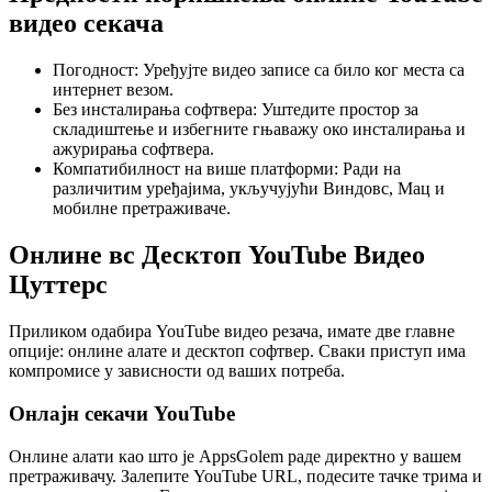
видео секача
Погодност: Уређујте видео записе са било ког места са
интернет везом.
Без инсталирања софтвера: Уштедите простор за
складиштење и избегните гњаважу око инсталирања и
ажурирања софтвера.
Компатибилност на више платформи: Ради на
различитим уређајима, укључујући Виндовс, Мац и
мобилне претраживаче.
Онлине вс Десктоп YouTube Видео
Цуттерс
Приликом одабира YouTube видео резача, имате две главне
опције: онлине алате и десктоп софтвер. Сваки приступ има
компромисе у зависности од ваших потреба.
Онлајн секачи YouTube
Онлине алати као што је AppsGolem раде директно у вашем
претраживачу. Залепите YouTube URL, подесите тачке трима и