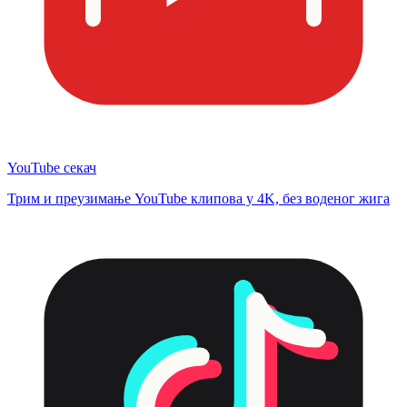
YouTube секач
Трим и преузимање YouTube клипова у 4K, без воденог жига