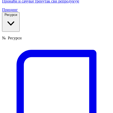
Пронађи и сачувај тренутак сви репродукује
Прицинг
Ресурси
№
Ресурси