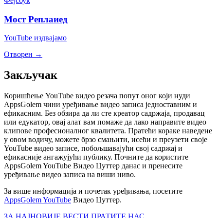
Фејсбук
Мост Реплаиед
YouTube издвајамо
Отворен →
Закључак
Коришћење YouTube видео резача попут оног који нуди
AppsGolem чини уређивање видео записа једноставним и
ефикасним. Без обзира да ли сте креатор садржаја, продавац
или едукатор, овај алат вам помаже да лако направите видео
клипове професионалног квалитета. Пратећи кораке наведене
у овом водичу, можете брзо смањити, исећи и преузети своје
YouTube видео записе, побољшавајући свој садржај и
ефикасније ангажујући публику. Почните да користите
AppsGolem YouTube Видео Цуттер данас и пренесите
уређивање видео записа на виши ниво.
За више информација и почетак уређивања, посетите
AppsGolem YouTube
Видео Цуттер.
ЗА НАЈНОВИЈЕ ВЕСТИ ПРАТИТЕ НАС