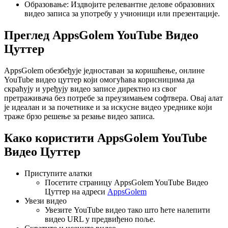
Образовање: Издвојите релевантне делове образовних
видео записа за употребу у учионици или презентације.
Преглед AppsGolem YouTube Видео
Цуттер
AppsGolem обезбеђује једноставан за коришћење, онлине
YouTube видео цуттер који омогућава корисницима да
скраћују и уређују видео записе директно из свог
претраживача без потребе за преузимањем софтвера. Овај алат
је идеалан и за почетнике и за искусне видео уреднике који
траже брзо решење за резање видео записа.
Како користити AppsGolem YouTube
Видео Цуттер
Приступите алатки
Посетите страницу AppsGolem YouTube Видео
Цуттер на адреси
AppsGolem
Увези видео
Увезите YouTube видео тако што ћете налепити
видео URL у предвиђено поље.