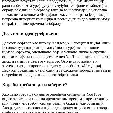
преузмете резултат. Главне предности су: нема инсталације,
ради на било ком уређају (укључујући телефоне и таблете), а
обрада се одвија на серверу тако да ваш рачунар не успорава
— чак ни са великим 4K фајловима. Лоша страна је да вам је
потребна интернет конекција и веома дуги видео записи могу
потрајати више времена за обраду.
Десктоп видео уређивачи
Десктоп софтвер као што су Авидемуx, Схотцут или ДаВинци
Ресолве нуди напредније могућности уређивања - више
нумера, ефеката, оцењивања боја и мешања звука. Међутим ,
они захтевају да прво преузмете цео YouTube видео на чврсти
диск, а затим га увезете у едитор. Ово је дуготрајније и
захтева значајан простор на диску, посебно за 4K садржај.
Десктоп уредници су погоднији за сложене пројекте где вам је
потребно више од једноставног обрезивања.
Које би требало да изаберете?
Ако само треба да смањите одређени сегмент из YouTube
видео записа - за пост на друштвеним мрежама, презентацију
или личну употребу - онлајн резач је бржи и једноставнији.
Ако радите професионалну видео продукцију са више извора
и ефеката, десктоп едитор има више смисла.