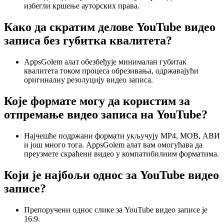
избегли кршење ауторских права.
Како да скратим делове YouTube видео
записа без губитка квалитета?
AppsGolem алат обезбеђује минималан губитак
квалитета током процеса обрезивања, одржавајући
оригиналну резолуцију видео записа.
Које формате могу да користим за
отпремање видео записа на YouTube?
Најчешће подржани формати укључују MP4, МОВ, АВИ
и још много тога. AppsGolem алат вам омогућава да
преузмете скраћени видео у компатибилним форматима.
Који је најбољи однос за YouTube видео
записе?
Препоручени однос слике за YouTube видео записе је
16:9.