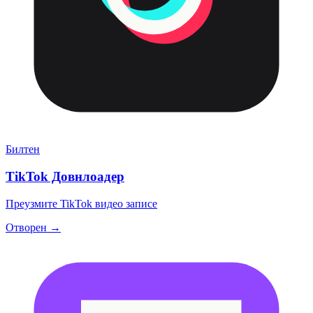
Билтен
TikTok Довнлоадер
Преузмите TikTok видео записе
Отворен →