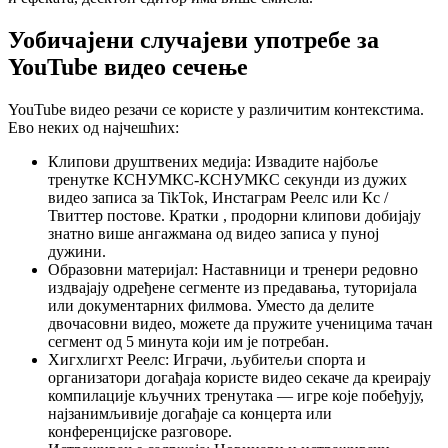
Уобичајени случајеви употребе за
YouTube видео сечење
YouTube видео резачи се користе у различитим контекстима.
Ево неких од најчешћих:
Клипови друштвених медија: Извадите најбоље
тренутке КСНУМКС-КСНУМКС секунди из дужих
видео записа за TikTok, Инстаграм Реелс или Кс /
Твиттер постове. Кратки , продорни клипови добијају
знатно више ангажмана од видео записа у пуној
дужини.
Образовни материјал: Наставници и тренери редовно
издвајају одређене сегменте из предавања, туторијала
или документарних филмова. Уместо да делите
двочасовни видео, можете да пружите ученицима тачан
сегмент од 5 минута који им је потребан.
Хигхлигхт Реелс: Играчи, љубитељи спорта и
организатори догађаја користе видео секаче да креирају
компилације кључних тренутака — игре које побеђују,
најзанимљивије догађаје са концерта или
конференцијске разговоре.