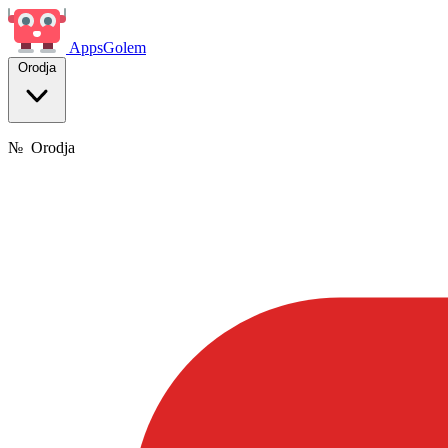
Apps
Golem
Orodja
№
Orodja