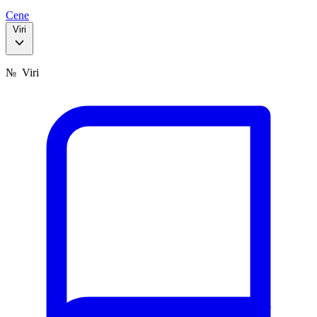
Cene
Viri
№
Viri