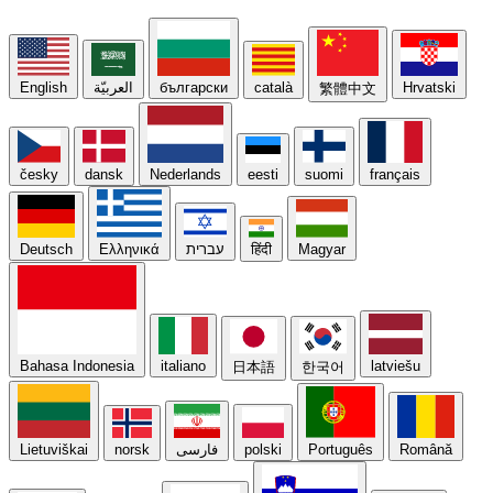
English
العربيّة
български
català
Hrvatski
繁體中文
česky
dansk
Nederlands
eesti
suomi
français
Deutsch
Ελληνικά
עברית
हिंदी
Magyar
Bahasa Indonesia
italiano
latviešu
日本語
한국어
Lietuviškai
norsk
فارسی
polski
Português
Română