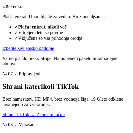
€39
/ enkrat
Plačaj enkrat. Uporabljajte za vedno. Brez podaljšanja.
✓
Plačaj enkrat, nikoli več
✓
V tretjem letu se povrne
✓
Vključena so vsa prihodnja orodja
Izberite življenjsko obdobje
Varno plačilo preko Stripe. Na nobenem paketu ni samodejne
obnove.
№ 07
/ Pripravljeni
Shrani katerikoli TikTok
Brez namestitev. HD MP4, brez vodnega žiga. 19 €/leto odklene
neomejeno za vsa orodja.
Shrani TikTok
→
Že imam račun
№ 08
/ Vprašanja