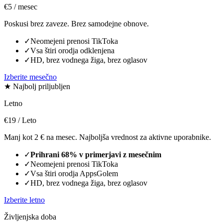
€5
/ mesec
Poskusi brez zaveze. Brez samodejne obnove.
✓
Neomejeni prenosi TikToka
✓
Vsa štiri orodja odklenjena
✓
HD, brez vodnega žiga, brez oglasov
Izberite mesečno
★ Najbolj priljubljen
Letno
€19
/ Leto
Manj kot 2 € na mesec. Najboljša vrednost za aktivne uporabnike.
✓
Prihrani 68% v primerjavi z mesečnim
✓
Neomejeni prenosi TikToka
✓
Vsa štiri orodja AppsGolem
✓
HD, brez vodnega žiga, brez oglasov
Izberite letno
Življenjska doba