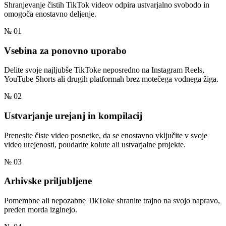
Shranjevanje čistih TikTok videov odpira ustvarjalno svobodo in
omogoča enostavno deljenje.
№ 01
Vsebina za ponovno uporabo
Delite svoje najljubše TikToke neposredno na Instagram Reels,
YouTube Shorts ali drugih platformah brez motečega vodnega žiga.
№ 02
Ustvarjanje urejanj in kompilacij
Prenesite čiste video posnetke, da se enostavno vključite v svoje
video urejenosti, poudarite kolute ali ustvarjalne projekte.
№ 03
Arhivske priljubljene
Pomembne ali nepozabne TikToke shranite trajno na svojo napravo,
preden morda izginejo.