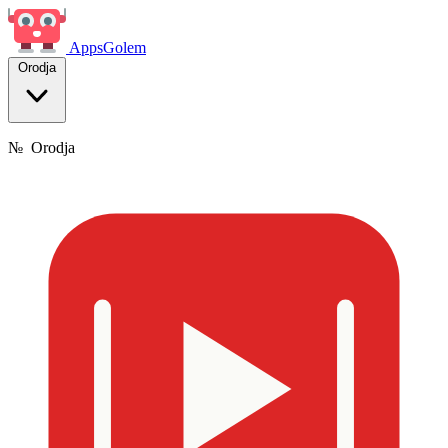
Apps
Golem
Orodja
№
Orodja