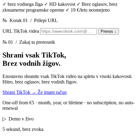
✓
brez vodnega žiga
✓
HD kakovost
✓
Brez oglasov, brez
zlonamerne programske opreme
✓
19 €/leto neomejeno
№
Korak 01
/
Prilepi URL
URL TikTok videa
Prenos
↓
№ 01
/ Zakaj ta prenosnik
Shrani vsak TikTok,
Brez vodnih žigov.
Enostavno shranite vsak TikTok video na spletu v visoki kakovosti.
Hitro, brez oglasov, brez vodnih žigov.
Shrani TikTok
→
Že imam račun
One-off from €5 · month, year, or lifetime · no subscription, no auto-
renewal
▷
Demo v živo
5 sekund, brez zvoka