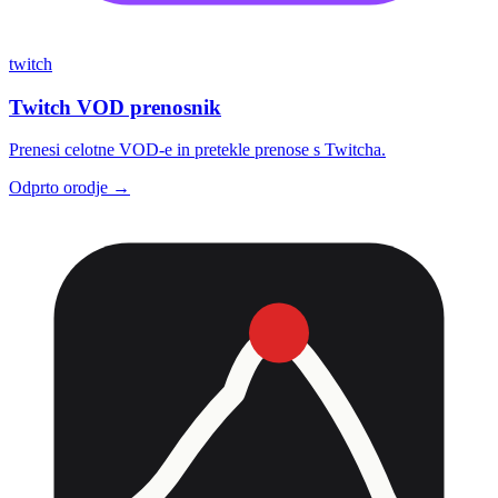
twitch
Twitch VOD prenosnik
Prenesi celotne VOD-e in pretekle prenose s Twitcha.
Odprto orodje →