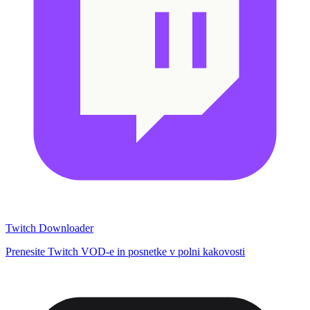
Twitch Downloader
Prenesite Twitch VOD-e in posnetke v polni kakovosti