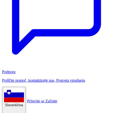
Podpora
Poiščite pomoč, kontaktirajte nas, Pogosta vprašanja
Prijavite se
Začnite
Slovenščina