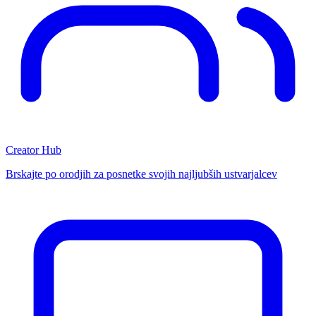
Creator Hub
Brskajte po orodjih za posnetke svojih najljubših ustvarjalcev