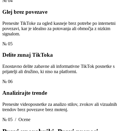
№ 04
Glej brez povezave
Prenesite TikToke za ogled kasneje brez potrebe po internetni
povezavi, kar je idealno za potovanja ali območja z nizkim
signalom.
№ 05
Delite zunaj TikToka
Enostavno delite zabavne ali informativne TikTok posnetke s
prijatelji ali družino, ki niso na platformi.
№ 06
Analizirajte trende
Prenesite videoposnetke za analizo stilov, zvokov ali vizualnih
trendov brez povezave brez motenj.
№ 05
/ Ocene