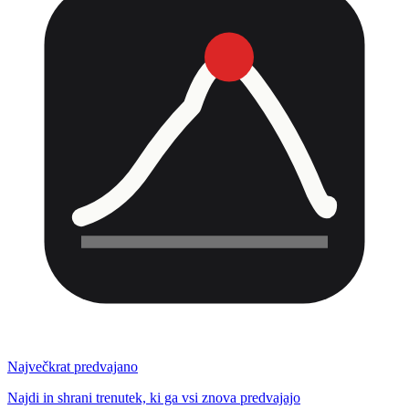
Največkrat predvajano
Najdi in shrani trenutek, ki ga vsi znova predvajajo