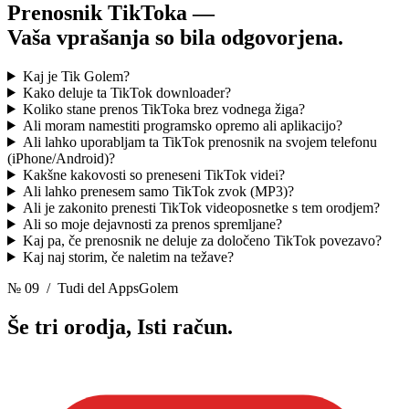
Prenosnik TikToka —
Vaša vprašanja so bila odgovorjena.
Kaj je Tik Golem?
Kako deluje ta TikTok downloader?
Koliko stane prenos TikToka brez vodnega žiga?
Ali moram namestiti programsko opremo ali aplikacijo?
Ali lahko uporabljam ta TikTok prenosnik na svojem telefonu
(iPhone/Android)?
Kakšne kakovosti so preneseni TikTok videi?
Ali lahko prenesem samo TikTok zvok (MP3)?
Ali je zakonito prenesti TikTok videoposnetke s tem orodjem?
Ali so moje dejavnosti za prenos spremljane?
Kaj pa, če prenosnik ne deluje za določeno TikTok povezavo?
Kaj naj storim, če naletim na težave?
№ 09
/ Tudi del AppsGolem
Še tri orodja,
Isti račun.