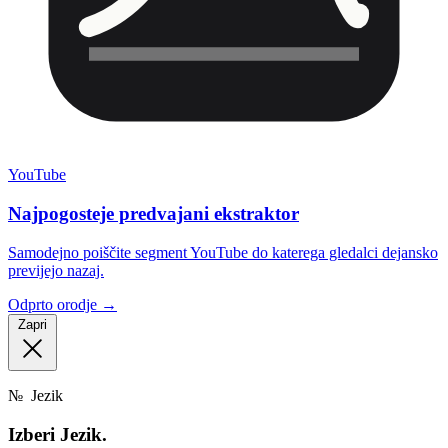
YouTube
Najpogosteje predvajani ekstraktor
Samodejno poiščite segment YouTube do katerega gledalci dejansko
previjejo nazaj.
Odprto orodje →
Zapri
№
Jezik
Izberi
Jezik.