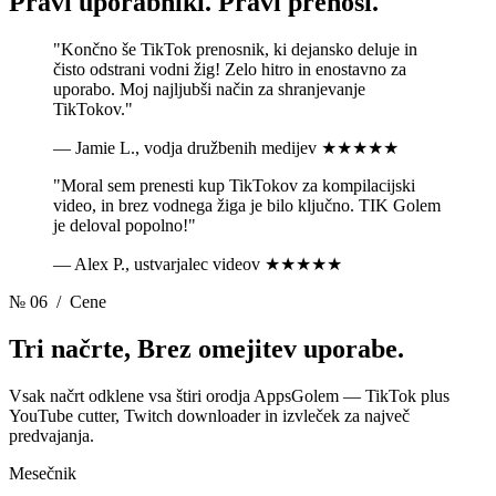
Pravi uporabniki.
Pravi prenosi.
"Končno še TikTok prenosnik, ki dejansko deluje in
čisto odstrani vodni žig! Zelo hitro in enostavno za
uporabo. Moj najljubši način za shranjevanje
TikTokov."
— Jamie L., vodja družbenih medijev
★★★★★
"Moral sem prenesti kup TikTokov za kompilacijski
video, in brez vodnega žiga je bilo ključno. TIK Golem
je deloval popolno!"
— Alex P., ustvarjalec videov
★★★★★
№ 06
/ Cene
Tri načrte,
Brez omejitev uporabe.
Vsak načrt odklene vsa štiri orodja AppsGolem — TikTok plus
YouTube cutter, Twitch downloader in izvleček za največ
predvajanja.
Mesečnik