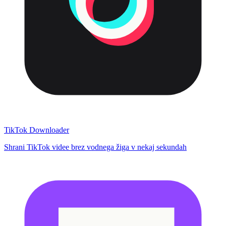
TikTok Downloader
Shrani TikTok videe brez vodnega žiga v nekaj sekundah