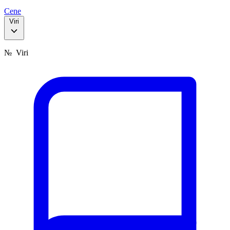
Cene
Viri
№
Viri