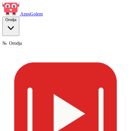
Apps
Golem
Orodja
№
Orodja