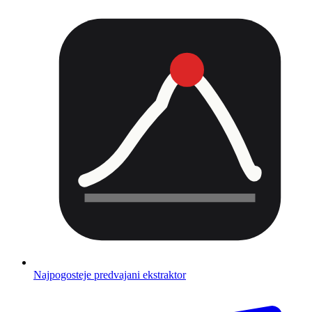
Najpogosteje predvajani ekstraktor