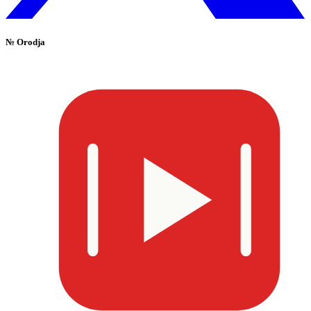
№
Orodja