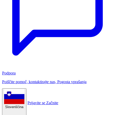
Podpora
Poiščite pomoč, kontaktirajte nas, Pogosta vprašanja
Prijavite se
Začnite
Slovenščina