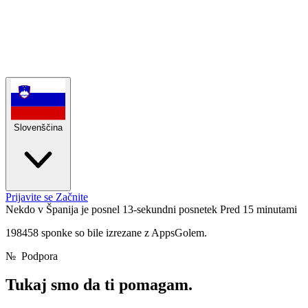
Slovenščina
Prijavite se
Začnite
Nekdo v Španija je posnel 13-sekundni posnetek
Pred 15 minutami
198458 sponke so bile izrezane z AppsGolem.
№
Podpora
Tukaj smo
da ti pomagam.