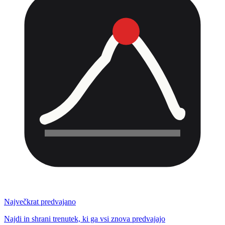
Največkrat predvajano
Najdi in shrani trenutek, ki ga vsi znova predvajajo