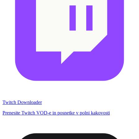
Twitch Downloader
Prenesite Twitch VOD-e in posnetke v polni kakovosti