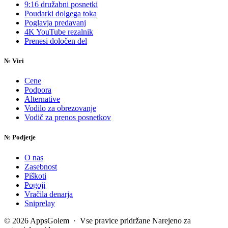
9:16 družabni posnetki
Poudarki dolgega toka
Poglavja predavanj
4K YouTube rezalnik
Prenesi določen del
№
Viri
Cene
Podpora
Alternative
Vodilo za obrezovanje
Vodič za prenos posnetkov
№
Podjetje
O nas
Zasebnost
Piškoti
Pogoji
Vračila denarja
Sniprelay
© 2026 AppsGolem · Vse pravice pridržane
Narejeno za