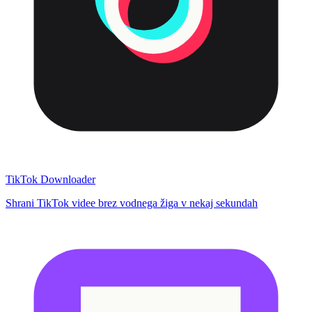
TikTok Downloader
Shrani TikTok videe brez vodnega žiga v nekaj sekundah