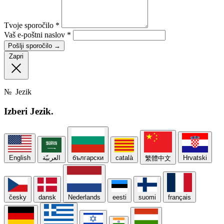
Tvoje sporočilo
*
Vaš e-poštni naslov
*
Pošlji sporočilo
→
Zapri
№
Jezik
Izberi
Jezik.
English
العربيّة
български
català
Hrvatski
繁體中文
česky
dansk
Nederlands
eesti
suomi
français