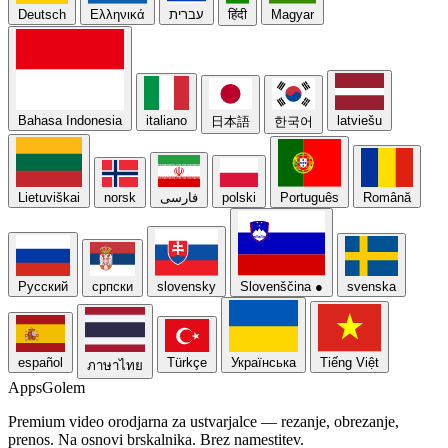
Deutsch
Ελληνικά
עברית
हिंदी
Magyar
Bahasa Indonesia
italiano
latviešu
日本語
한국어
Lietuviškai
norsk
فارسی
polski
Português
Română
Русский
српски
slovensky
Slovenščina
●
svenska
español
Türkçe
Українська
Tiếng Việt
ภาษาไทย
Apps
Golem
Premium video orodjarna za ustvarjalce — rezanje, obrezanje,
prenos. Na osnovi brskalnika. Brez namestitev.