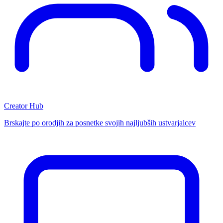
Creator Hub
Brskajte po orodjih za posnetke svojih najljubših ustvarjalcev