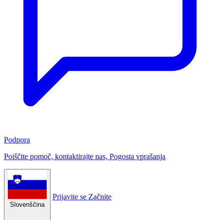
Podpora
Poiščite pomoč, kontaktirajte nas, Pogosta vprašanja
Prijavite se
Začnite
Slovenščina