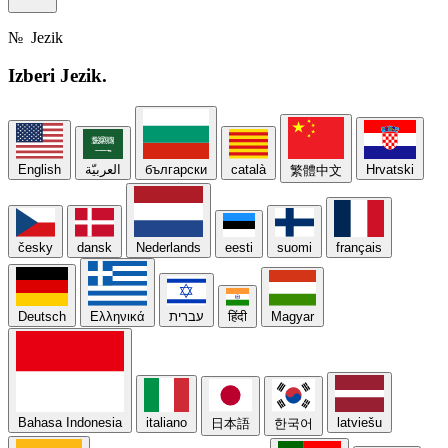
№
Jezik
Izberi
Jezik.
English
العربيّة
български
català
Hrvatski
繁體中文
česky
dansk
Nederlands
eesti
suomi
français
Deutsch
Ελληνικά
עברית
हिंदी
Magyar
Bahasa Indonesia
italiano
latviešu
日本語
한국어