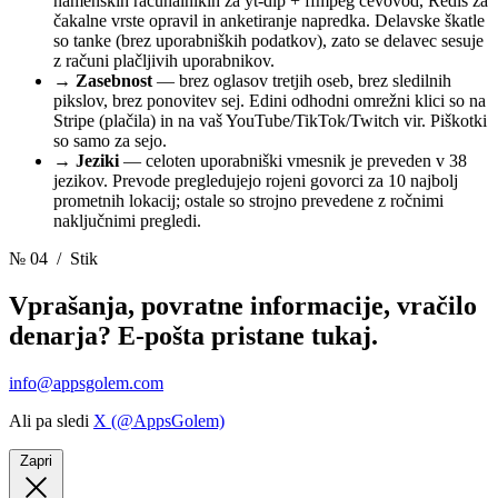
namenskih računalnikih za yt-dlp + ffmpeg cevovod, Redis za
čakalne vrste opravil in anketiranje napredka. Delavske škatle
so tanke (brez uporabniških podatkov), zato se delavec sesuje
z računi plačljivih uporabnikov.
→
Zasebnost
— brez oglasov tretjih oseb, brez sledilnih
pikslov, brez ponovitev sej. Edini odhodni omrežni klici so na
Stripe (plačila) in na vaš YouTube/TikTok/Twitch vir. Piškotki
so samo za sejo.
→
Jeziki
— celoten uporabniški vmesnik je preveden v 38
jezikov. Prevode pregledujejo rojeni govorci za 10 najbolj
prometnih lokacij; ostale so strojno prevedene z ročnimi
naključnimi pregledi.
№ 04
/ Stik
Vprašanja, povratne informacije, vračilo
denarja? E-pošta pristane tukaj.
info@appsgolem.com
Ali pa sledi
X (@AppsGolem)
Zapri