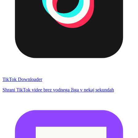
TikTok Downloader
Shrani TikTok videe brez vodnega žiga v nekaj sekundah