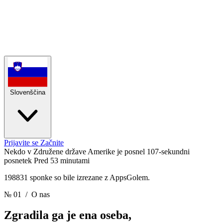
Slovenščina
Prijavite se
Začnite
Nekdo v Združene države Amerike je posnel 107-sekundni
posnetek
Pred 53 minutami
198831 sponke so bile izrezane z AppsGolem.
№ 01
/ O nas
Zgradila ga je ena oseba,