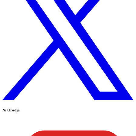
№
Orodja