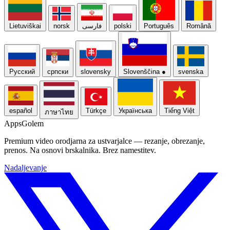
Lietuviškai
norsk
فارسی
polski
Português
Română
Русский
српски
slovensky
Slovenščina
●
svenska
español
Türkçe
Українська
Tiếng Việt
ภาษาไทย
Apps
Golem
Premium video orodjarna za ustvarjalce — rezanje, obrezanje,
prenos. Na osnovi brskalnika. Brez namestitev.
Nadaljevanje