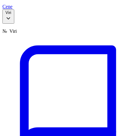
Cene
Viri
№
Viri