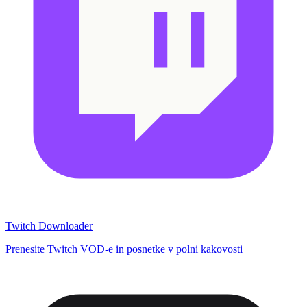
Twitch Downloader
Prenesite Twitch VOD-e in posnetke v polni kakovosti