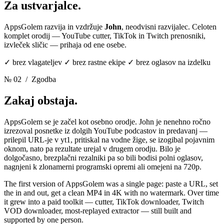
Za ustvarjalce.
AppsGolem razvija in vzdržuje
John
, neodvisni razvijalec. Celoten
komplet orodij — YouTube cutter, TikTok in Twitch prenosniki,
izvleček sličic — prihaja od ene osebe.
✓ brez vlagateljev ✓ brez rastne ekipe ✓ brez oglasov na izdelku
№ 02
/ Zgodba
Zakaj obstaja.
AppsGolem se je začel kot osebno orodje. John je nenehno ročno
izrezoval posnetke iz dolgih YouTube podcastov in predavanj —
prilepil URL-je v yt1, pritiskal na vodne žige, se izogibal pojavnim
oknom, nato pa rezultate urejal v drugem orodju. Bilo je
dolgočasno, brezplačni rezalniki pa so bili bodisi polni oglasov,
nagnjeni k zlonamerni programski opremi ali omejeni na 720p.
The first version of AppsGolem was a single page: paste a URL, set
the in and out, get a clean MP4 in 4K with no watermark. Over time
it grew into a paid toolkit — cutter, TikTok downloader, Twitch
VOD downloader, most-replayed extractor — still built and
supported by one person.