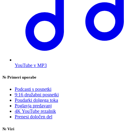
YouTube v MP3
№
Primeri uporabe
Podcasti s posnetki
9:16 družabni posnetki
Poudarki dolgega toka
Poglavja predavanj
4K YouTube rezalnik
Prenesi določen del
№
Viri