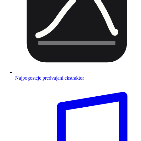
Najpogosteje predvajani ekstraktor