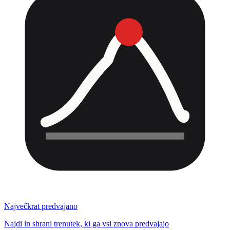
Največkrat predvajano
Najdi in shrani trenutek, ki ga vsi znova predvajajo