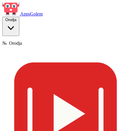
Apps
Golem
Orodja
№
Orodja