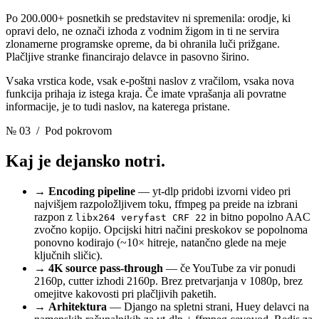
Po 200.000+ posnetkih se predstavitev ni spremenila: orodje, ki
opravi delo, ne označi izhoda z vodnim žigom in ti ne servira
zlonamerne programske opreme, da bi ohranila luči prižgane.
Plačljive stranke financirajo delavce in pasovno širino.
Vsaka vrstica kode, vsak e-poštni naslov z vračilom, vsaka nova
funkcija prihaja iz istega kraja. Če imate vprašanja ali povratne
informacije, je to tudi naslov, na katerega pristane.
№ 03
/ Pod pokrovom
Kaj je dejansko notri.
→
Encoding pipeline
— yt-dlp pridobi izvorni video pri
najvišjem razpoložljivem toku, ffmpeg pa preide na izbrani
razpon z
in bitno popolno AAC
libx264 veryfast CRF 22
zvočno kopijo. Opcijski hitri načini preskokov se popolnoma
ponovno kodirajo (~10× hitreje, natančno glede na meje
ključnih sličic).
→
4K source pass-through
— če YouTube za vir ponudi
2160p, cutter izhodi 2160p. Brez pretvarjanja v 1080p, brez
omejitve kakovosti pri plačljivih paketih.
→
Arhitektura
— Django na spletni strani, Huey delavci na