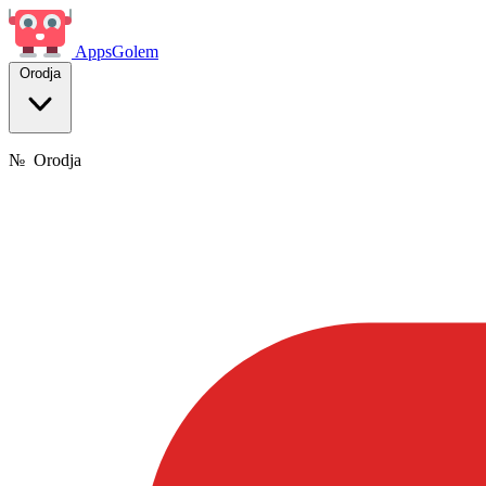
Apps
Golem
Orodja
№
Orodja