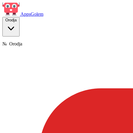
Apps
Golem
Orodja
№
Orodja