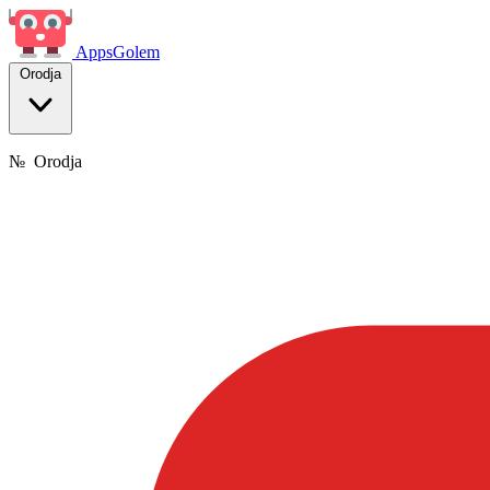
Apps
Golem
Orodja
№
Orodja