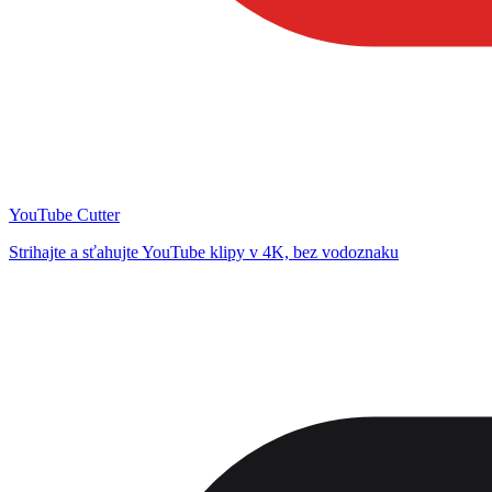
YouTube Cutter
Strihajte a sťahujte YouTube klipy v 4K, bez vodoznaku