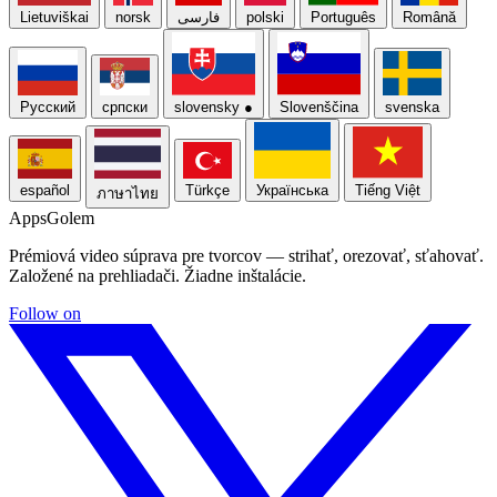
Lietuviškai
norsk
فارسی
polski
Português
Română
Русский
српски
slovensky
●
Slovenščina
svenska
español
Türkçe
Українська
Tiếng Việt
ภาษาไทย
Apps
Golem
Prémiová video súprava pre tvorcov — strihať, orezovať, sťahovať.
Založené na prehliadači. Žiadne inštalácie.
Follow on