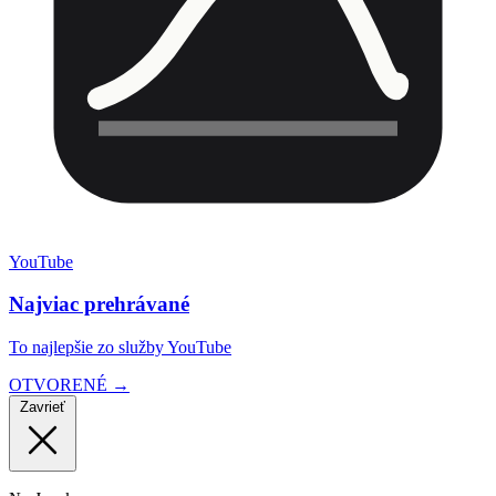
YouTube
Najviac prehrávané
To najlepšie zo služby YouTube
OTVORENÉ →
Zavrieť