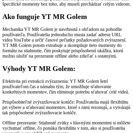
špecifické momenty bez toho, aby museli prechádzať celým videom.
Ako funguje YT MR Golem
Mechanika YT MR Golem je navrhnutá s ohľadom na pohodlie
používateľa. Používatelia jednoducho musia zadať adresu URL
videa YouTube a určiť časové pečiatky požadovaných zvýraznení.
YT MR Golem potom extrahuje a skompiluje tieto momenty do
formátu na stiahnutie, čím poskytuje prispôsobenú ukážku, ktorú
možno uložiť na prezeranie offline alebo zdieľať s ostatnými.
Výhody YT MR Golem:
Efektivita pri extrakcii zvýraznenia: YT MR Golem šetrí
používateľom čas a námahu tým, že umožňuje sťahovanie
konkrétnych momentov, čím eliminuje potrebu sťahovať celé videá.
Prispôsobiteľné zvýrazňovacie kotúče: Používatelia majú flexibilitu
pri výbere a sťahovaní momentov, ktoré s nimi rezonujú, a vytvárajú
tak prispôsobené zvýrazňovacie kotúče.
Offline prezeranie: Stiahnuté zvitky s hlavnými momentmi si môžete
vychutnať offline, čo ponúka flexibilitu v tom, ako si používatelia