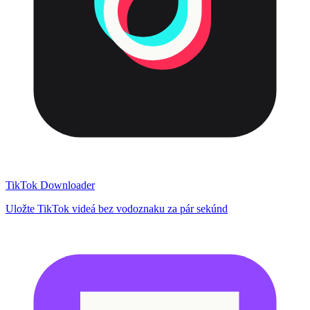
TikTok Downloader
Uložte TikTok videá bez vodoznaku za pár sekúnd