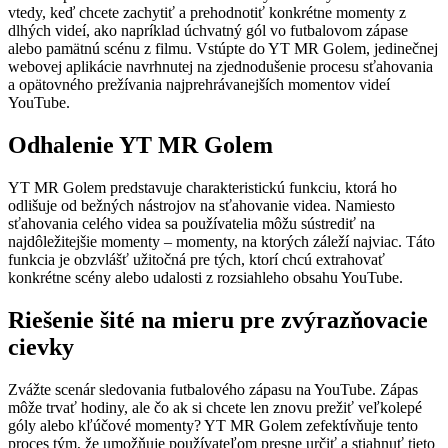
vtedy, keď chcete zachytiť a prehodnotiť konkrétne momenty z
dlhých videí, ako napríklad úchvatný gól vo futbalovom zápase
alebo pamätnú scénu z filmu. Vstúpte do YT MR Golem, jedinečnej
webovej aplikácie navrhnutej na zjednodušenie procesu sťahovania
a opätovného prežívania najprehrávanejších momentov videí
YouTube.
Odhalenie YT MR Golem
YT MR Golem predstavuje charakteristickú funkciu, ktorá ho
odlišuje od bežných nástrojov na sťahovanie videa. Namiesto
sťahovania celého videa sa používatelia môžu sústrediť na
najdôležitejšie momenty – momenty, na ktorých záleží najviac. Táto
funkcia je obzvlášť užitočná pre tých, ktorí chcú extrahovať
konkrétne scény alebo udalosti z rozsiahleho obsahu YouTube.
Riešenie šité na mieru pre zvýrazňovacie
cievky
Zvážte scenár sledovania futbalového zápasu na YouTube. Zápas
môže trvať hodiny, ale čo ak si chcete len znovu prežiť veľkolepé
góly alebo kľúčové momenty? YT MR Golem zefektívňuje tento
proces tým, že umožňuje používateľom presne určiť a stiahnuť tieto