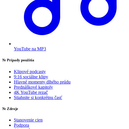
YouTube na MP3
№
Prípady použitia
Klipové podcasty
9:16 sociálne klipy
Hlavné momenty dlhého prúdu
Prednáškové kapitoly
4K YouTube rezač
Stiahnite si konkrétnu časť
№
Zdroje
Stanovenie cien
Podpora