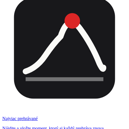
Najviac prehrávané
Nájdite a uložte moment, ktorý si každý prehráva znova