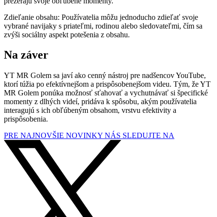
prezerajú svoje obľúbené momenty.
Zdieľanie obsahu: Používatelia môžu jednoducho zdieľať svoje
vybrané navijaky s priateľmi, rodinou alebo sledovateľmi, čím sa
zvýši sociálny aspekt potešenia z obsahu.
Na záver
YT MR Golem sa javí ako cenný nástroj pre nadšencov YouTube,
ktorí túžia po efektívnejšom a prispôsobenejšom videu. Tým, že YT
MR Golem ponúka možnosť sťahovať a vychutnávať si špecifické
momenty z dlhých videí, pridáva k spôsobu, akým používatelia
interagujú s ich obľúbeným obsahom, vrstvu efektivity a
prispôsobenia.
PRE NAJNOVŠIE NOVINKY NÁS SLEDUJTE NA