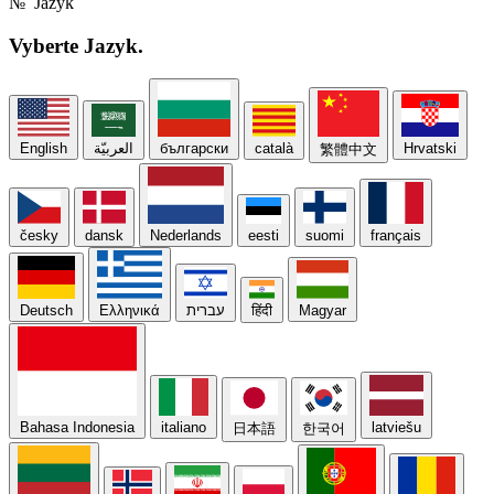
№
Jazyk
Vyberte
Jazyk.
English
العربيّة
български
català
Hrvatski
繁體中文
česky
dansk
Nederlands
eesti
suomi
français
Deutsch
Ελληνικά
עברית
हिंदी
Magyar
Bahasa Indonesia
italiano
latviešu
日本語
한국어