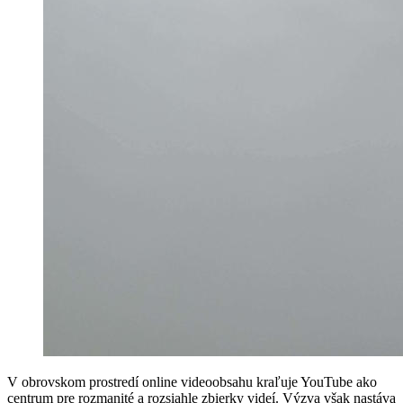
V obrovskom prostredí online videoobsahu kraľuje YouTube ako
centrum pre rozmanité a rozsiahle zbierky videí. Výzva však nastáva