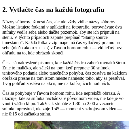
2. Vytlačte čas na každú fotografiu
Názvy súborov už nesú čas, ale nie vždy vidíte názvy súborov.
Možno listujete fotkami v aplikácii na fotografie, porovnávate dva
snímky vedľa seba alebo tlačíte pozemok, aby ste ich pripnuli na
stenu. V týchto prípadoch zapnite prepínač "Stamp source
timestamp". Každá fotka v zip mape má čas vytlačený priamo na
sebe (niečo ako
) v ľavom hornom rohu — viditeľný bez
0:01:23
ohľadu na to, kde obrázok skončí.
Čísla sú nakreslené písmom, kde každá číslica zaberá rovnakú šírku.
Znie to maličko, ale záleží na tom: keď prepnete 30 snímok
tenisového podania alebo tanečného pohybu, čas zostáva na každom
obrázku presne na tom istom mieste namiesto toho, aby sa presúval.
Tvoj pohľad zostáva na akcii, nie na kolísajúcich hodinách.
Čas sa pohybuje v ľavom hornom rohu, kde neprekáži obrazu. A
ukazuje, kde sa snímka nachádza v pôvodnom videu, nie kde je vo
vnútri vášho klipu. Takže ak striháte z 1:30 na 2:00 a vezmete
snímku uprostred, ukazuje 1:45 — moment v zdrojovom videu —
nie 0:15 od začiatku strihu.