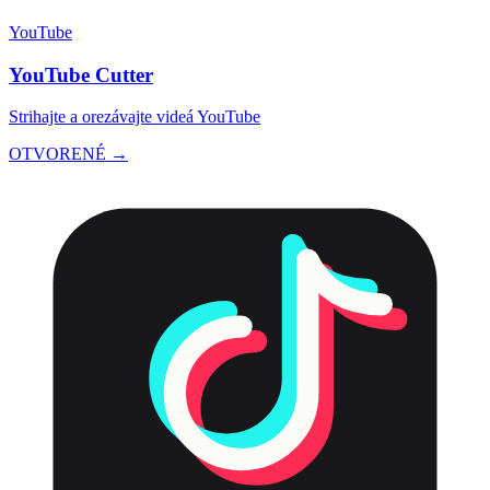
YouTube
YouTube Cutter
Strihajte a orezávajte videá YouTube
OTVORENÉ →