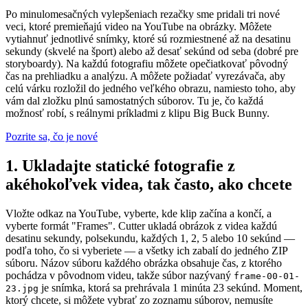
Po minulomesačných vylepšeniach rezačky sme pridali tri nové
veci, ktoré premieňajú video na YouTube na obrázky. Môžete
vytiahnuť jednotlivé snímky, ktoré sú rozmiestnené až na desatinu
sekundy (skvelé na šport) alebo až desať sekúnd od seba (dobré pre
storyboardy). Na každú fotografiu môžete opečiatkovať pôvodný
čas na prehliadku a analýzu. A môžete požiadať vyrezávača, aby
celú várku rozložil do jedného veľkého obrazu, namiesto toho, aby
vám dal zložku plnú samostatných súborov. Tu je, čo každá
možnosť robí, s reálnymi príkladmi z klipu Big Buck Bunny.
Pozrite sa, čo je nové
1. Ukladajte statické fotografie z
akéhokoľvek videa, tak často, ako chcete
Vložte odkaz na YouTube, vyberte, kde klip začína a končí, a
vyberte formát "Frames". Cutter ukladá obrázok z videa každú
desatinu sekundy, polsekundu, každých 1, 2, 5 alebo 10 sekúnd —
podľa toho, čo si vyberiete — a všetky ich zabalí do jedného ZIP
súboru. Názov súboru každého obrázka obsahuje čas, z ktorého
pochádza v pôvodnom videu, takže súbor nazývaný
frame-00-01-
je snímka, ktorá sa prehrávala 1 minúta 23 sekúnd. Moment,
23.jpg
ktorý chcete, si môžete vybrať zo zoznamu súborov, nemusíte