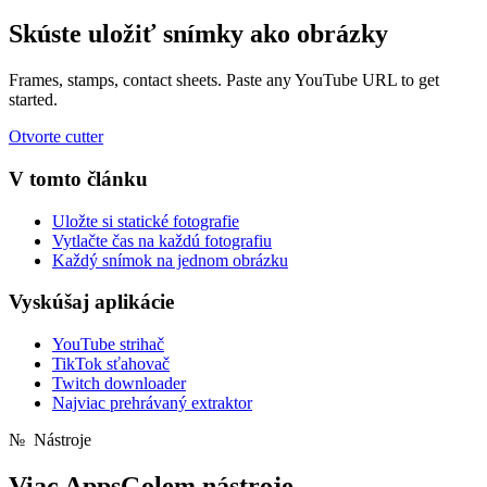
Skúste uložiť snímky ako obrázky
Frames, stamps, contact sheets. Paste any YouTube URL to get
started.
Otvorte cutter
V tomto článku
Uložte si statické fotografie
Vytlačte čas na každú fotografiu
Každý snímok na jednom obrázku
Vyskúšaj aplikácie
YouTube strihač
TikTok sťahovač
Twitch downloader
Najviac prehrávaný extraktor
№
Nástroje
Viac
AppsGolem nástroje.