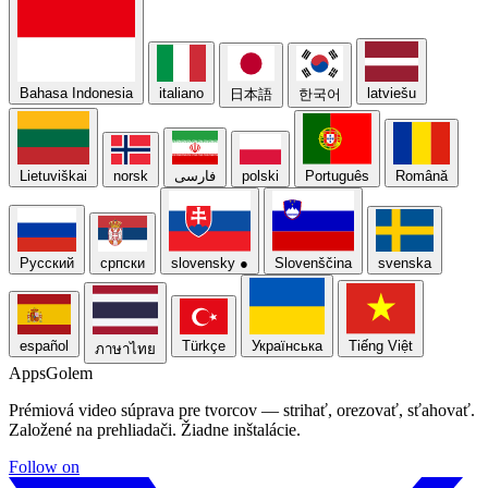
Bahasa Indonesia
italiano
latviešu
日本語
한국어
Lietuviškai
norsk
فارسی
polski
Português
Română
Русский
српски
slovensky
●
Slovenščina
svenska
español
Türkçe
Українська
Tiếng Việt
ภาษาไทย
Apps
Golem
Prémiová video súprava pre tvorcov — strihať, orezovať, sťahovať.
Založené na prehliadači. Žiadne inštalácie.
Follow on