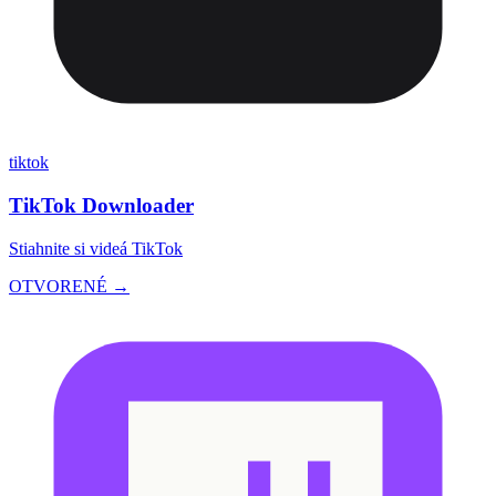
tiktok
TikTok Downloader
Stiahnite si videá TikTok
OTVORENÉ →