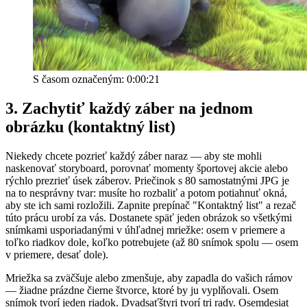
S časom označeným: 0:00:21
3. Zachytiť každý záber na jednom
obrázku (kontaktný list)
Niekedy chcete pozrieť každý záber naraz — aby ste mohli
naskenovať storyboard, porovnať momenty športovej akcie alebo
rýchlo prezrieť úsek záberov. Priečinok s 80 samostatnými JPG je
na to nesprávny tvar: musíte ho rozbaliť a potom potiahnuť okná,
aby ste ich sami rozložili. Zapnite prepínač "Kontaktný list" a rezač
túto prácu urobí za vás. Dostanete späť jeden obrázok so všetkými
snímkami usporiadanými v úhľadnej mriežke: osem v priemere a
toľko riadkov dole, koľko potrebujete (až 80 snímok spolu — osem
v priemere, desať dole).
Mriežka sa zväčšuje alebo zmenšuje, aby zapadla do vašich rámov
— žiadne prázdne čierne štvorce, ktoré by ju vyplňovali. Osem
snímok tvorí jeden riadok. Dvadsaťštyri tvorí tri rady. Osemdesiat