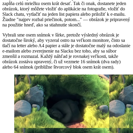
zapĺňa celú mriežku osem krát desať. Tak či onak, dostanete jeden
obrázok, ktorý môžete vložiť do aplikácie na fotografie, vložiť do
Slack chatu, vytlačiť na jeden list papiera alebo priložiť k e-mailu.
Žiadne "najprv rozbal priečinok, potom..." — obrázok je pripravený
na použitie hneď, ako sa stiahnutie skončí.
Vybrali sme osem snímok v šírke, pretože výsledný obrázok je
dostatočne široký, aby vyzeral ostro na veľkom monitore, čisto sa
tlačí na letter alebo A4 papier a stále je dostatočne malý na odoslanie
e-mailom alebo zverejnenie na Slacku bez toho, aby sa súbor
zmenšil a rozmazal. Každý náhľad je rovnakej veľkosti, takže
obrázok zostáva upravený, či už vezmete 16 snímok (dva rady)
alebo 64 snímok (približne štvorcový blok osem krát osem).