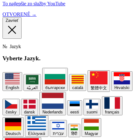
To najlepšie zo služby YouTube
OTVORENÉ →
Zavrieť
№
Jazyk
Vyberte
Jazyk.
English
العربيّة
български
català
Hrvatski
繁體中文
česky
dansk
Nederlands
eesti
suomi
français
Deutsch
Ελληνικά
עברית
हिंदी
Magyar