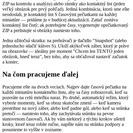
ZIP na kontrolu a analýzu) alebo rámiky ako kontaktný list (jeden
veľký obrázok pre prvý pohľad). Jediná kombinácia, ktorú sme ešte
neodoslali, je kontaktný list S časovými pečiatkami na každej
miniatúre — pridáme ju v budúcej aktualizácii. Zatiaľ zostáva
kontaktný list čistý; ak potrebujete časy, vygenerujte opečiatkovaný
ZIP a prelistujte si obrázky namiesto toho.
Jedna užitočná skratka: na prehrávači je tlačidlo "Snapshot" (alebo
jednoducho stlačiť kláves S). Uloží akýkoľvek záber, ktorý je práve
na obrazovke — ideálny pre moment "Chcem len TENTO jeden
obrázok, hneď teraz", bez toho, aby sa obťažoval nastaviť začiatok
a koniec.
Na čom pracujeme ďalej
Pracujeme ešte na dvoch veciach. Najprv dajte časovú pečiatku na
každú miniatúru kontaktného listu, aby sa časy zobrazovali, keď sa
pozeráte na celú mriežku naraz. Po druhé, automatický režim, ktorý
vyberie momenty, keď sa obraz skutočne zmení — keď kamera
prestrihne na nový záber, alebo keď padne gól, alebo keď sa snímka
pretočí — namiesto toho, aby zachytávala snímku na pevne
stanovenom časovači. Ak by vám niektorý z týchto krokov ušetril
kroky, ktoré teraz robíte ručne, napíšte nám na stránku podpory a
posunieme to vyššie v zozname.