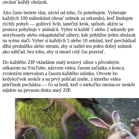
otvárať každý obrázok.
Ako často beriete rám, závisí od toho, čo potrebujete. Vyberajte
každých 100 milisekúnd (desať snímok za sekundu), keď študujete
rýchly pohyb — golfový švih, tanečný krok, spôsob, akým sa
postava pohybuje v animácii. Vyber si každé 1 alebo 2 sekundy pre
storyboardy alebo rekapitulačné zábery, kde približne jeden obrázok
na scénu stačí. Vyber si každých 5 alebo 10 sekúnd, keď prechádzaš
dlhú prednášku alebo stream, aby si našiel ten jeden dobrý snímok
ako náhľad, bez toho, aby si musel celý čas pozerať.
Do každého ZIP vkladáme malý textový súbor s pôvodným
odkazom na YouTube, názvom videa, časom začiatku a konca,
zvoleným intervalom a časom každého snímku. Otvorte ho
kedykoľvek neskôr a na prvý pohľad zistíte, z ktorého videa
priečinok pochádza — čo sa hodí, keď o niekoľko mesiacov neskôr
nájdete na pevnom disku starý ZIP.