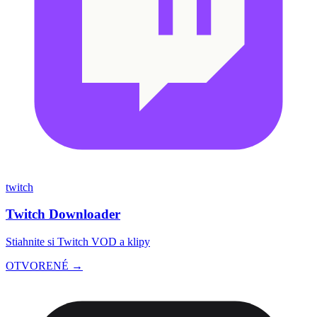
twitch
Twitch Downloader
Stiahnite si Twitch VOD a klipy
OTVORENÉ →