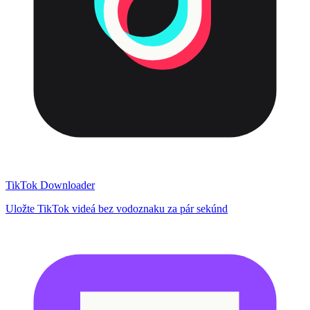
TikTok Downloader
Uložte TikTok videá bez vodoznaku za pár sekúnd