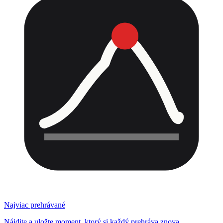
Najviac prehrávané
Nájdite a uložte moment, ktorý si každý prehráva znova