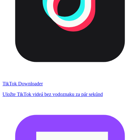
TikTok Downloader
Uložte TikTok videá bez vodoznaku za pár sekúnd