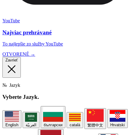
YouTube
Najviac prehrávané
To najlepšie zo služby YouTube
OTVORENÉ →
Zavrieť
№
Jazyk
Vyberte
Jazyk.
English
العربيّة
български
català
Hrvatski
繁體中文