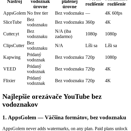
Nástroj
vodoznak
platenej
rozlíšenie
rozlíšenie
úrovne
úrovne
AppsGolem
No free tier
Bez vodoznaku
—
4K 60fps
Bez
SliceTube
Bez vodoznaku
360p
4K
vodoznaku
Bez
N/A (iba
Cutter.yt
1080p
1080p
vodoznaku
zadarmo)
Bez
ClipsCutter
N/A
Líši sa
Líši sa
vodoznaku
Pridaný
Kapwing
Bez vodoznaku
720p
1080p
vodoznak
Pridaný
VEED
Bez vodoznaku
720p
4K
vodoznak
Pridaný
Flixier
Bez vodoznaku
720p
4K
vodoznak
Najlepšie orezávače YouTube bez
vodoznakov
1. AppsGolem — Väčšina formátov, bez vodoznaku
AppsGolem never adds watermarks, on any plan. Paid plans unlock