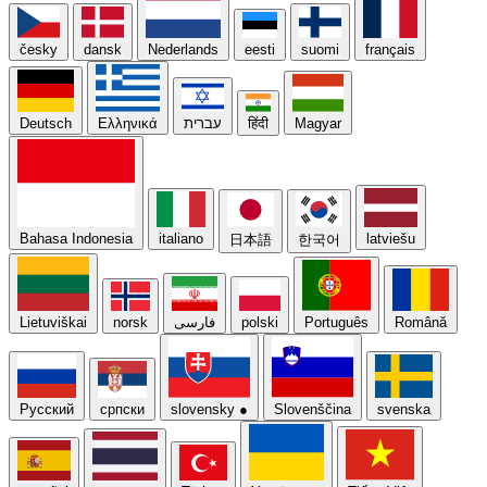
česky
dansk
Nederlands
eesti
suomi
français
Deutsch
Ελληνικά
עברית
हिंदी
Magyar
Bahasa Indonesia
italiano
latviešu
日本語
한국어
Lietuviškai
norsk
فارسی
polski
Português
Română
Русский
српски
slovensky
●
Slovenščina
svenska