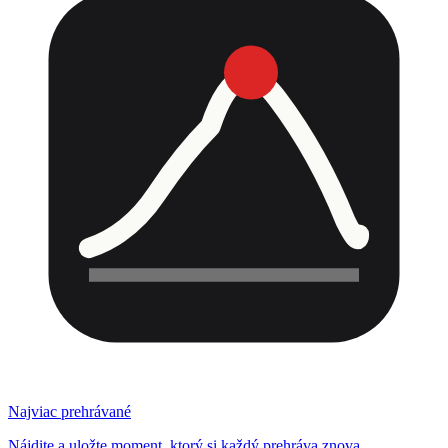
Najviac prehrávané
Nájdite a uložte moment, ktorý si každý prehráva znova