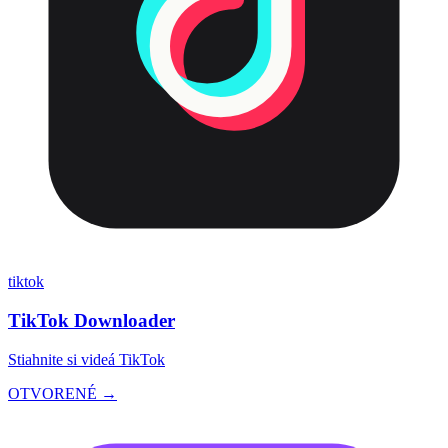
tiktok
TikTok Downloader
Stiahnite si videá TikTok
OTVORENÉ →