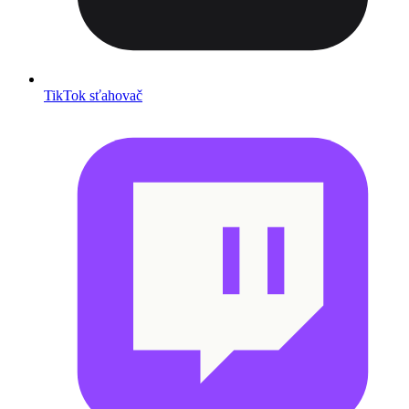
TikTok sťahovač