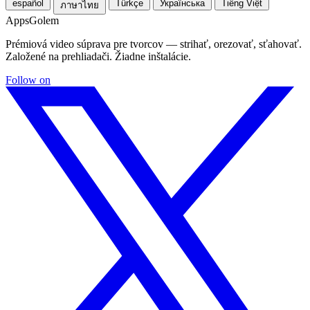
español
Türkçe
Українська
Tiếng Việt
ภาษาไทย
Apps
Golem
Prémiová video súprava pre tvorcov — strihať, orezovať, sťahovať.
Založené na prehliadači. Žiadne inštalácie.
Follow on