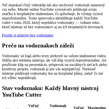
Nič nepokazí čistý videoklip tak ako nechcený vodoznak nanesený
cez neho. Mnohé online YouTube vyrezávače pridávajú svoju
značku k bezplatným stiahnutiam, čo spôsobuje, že výstup vyzerá
neprofesionálne. Tento sprievodca identifikuje každý YouTube
cutter v roku 2026, ktorý nepridáva vodoznaky — vrátane toho,
ktoré nástroje sú bez vodoznakov aj na ich bezplatných úrovniach.
Pozrite si nástroje bez vodoznaku
Prečo na vodoznakoch záleží
Vodoznaky sú logá alebo texty prekryté na vašom stiahnutom videu.
Slúžia ako reklama nástroja, ale váš klip vyzerá neprofesionálne. Ak
používate klip na prezentáciu, príspevok na sociálnych sieťach alebo
kreatívny projekt, vodoznak je pre vás neprijateľný. Niektoré
nástroje pridávajú vodoznaky len na bezplatné plány, zatiaľ čo iné
ich vôbec nepridávajú.
Stav vodoznaku: Každý hlavný nástroj
YouTube Cutter
Voľný
Vodoznak
Voľné
Maximálne