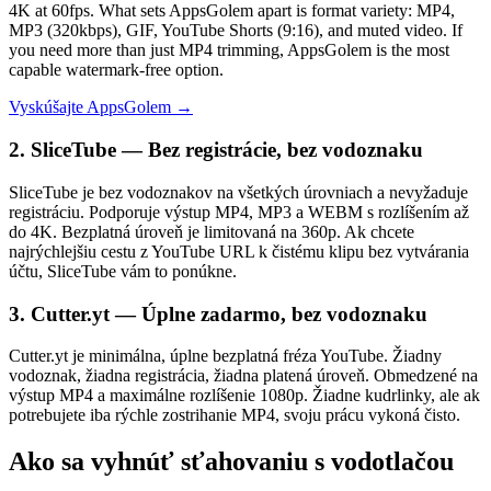
4K at 60fps. What sets AppsGolem apart is format variety: MP4,
MP3 (320kbps), GIF, YouTube Shorts (9:16), and muted video. If
you need more than just MP4 trimming, AppsGolem is the most
capable watermark-free option.
Vyskúšajte AppsGolem →
2. SliceTube — Bez registrácie, bez vodoznaku
SliceTube je bez vodoznakov na všetkých úrovniach a nevyžaduje
registráciu. Podporuje výstup MP4, MP3 a WEBM s rozlíšením až
do 4K. Bezplatná úroveň je limitovaná na 360p. Ak chcete
najrýchlejšiu cestu z YouTube URL k čistému klipu bez vytvárania
účtu, SliceTube vám to ponúkne.
3. Cutter.yt — Úplne zadarmo, bez vodoznaku
Cutter.yt je minimálna, úplne bezplatná fréza YouTube. Žiadny
vodoznak, žiadna registrácia, žiadna platená úroveň. Obmedzené na
výstup MP4 a maximálne rozlíšenie 1080p. Žiadne kudrlinky, ale ak
potrebujete iba rýchle zostrihanie MP4, svoju prácu vykoná čisto.
Ako sa vyhnúť sťahovaniu s vodotlačou