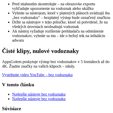
Pred stiahnutím skontrolujte – na obrazovke exportu
vyhľadajte upozornenie na vodoznak alebo ukážku
Vyhnite sa nástrojom, ktoré v platených plánoch uvádzajú iba
„bez vodoznaku“ – bezplatný výstup bude označený značkou
Držte sa nástrojov v tejto príručke, ktoré sú potvrdené, že na
všetkých úrovniach neobsahujú vodoznak
Ak nástroj vyžaduje rozšírenie prehliadača na odstránenie
vodoznakov, vyhnite sa mu – ide o bežný trik na inštaláciu
adwaru
Čisté klipy, nulové vodoznaky
AppsGolem poskytuje výstup bez vodoznakov v 5 formátoch až do
4K. Žiadne značky na vašich klipoch – nikdy.
Vystrihnite video YouTube – bez vodoznaku
V tomto článku
Najlepšie nástroje bez vodoznaku
Najlepšie nástroje bez vodoznaku
Súvisiace