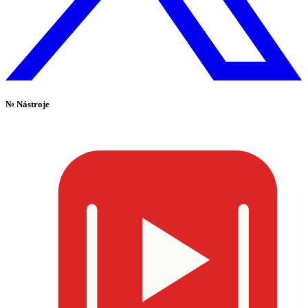
№
Nástroje