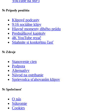
YouTube na MP3
№
Prípady použitia
Klipové podcasty
9:16 sociálne klipy
Hlavné momenty dlhého prúdu
Prednáškové kapitoly
4K YouTube rezač
Stiahnite si konkrétnu časť
№
Zdroje
Stanovenie cien
Podpora
Alternatívy
Návod na ostrihanie
Sprievodca sťahovaním klipov
№
Spoločnosť
O nás
Súkromie
Cookies