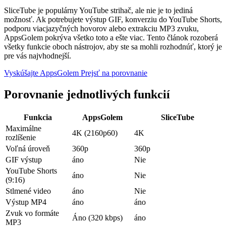
SliceTube je populárny YouTube strihač, ale nie je to jediná
možnosť. Ak potrebujete výstup GIF, konverziu do YouTube Shorts,
podporu viacjazyčných hovorov alebo extrakciu MP3 zvuku,
AppsGolem pokrýva všetko toto a ešte viac. Tento článok rozoberá
všetky funkcie oboch nástrojov, aby ste sa mohli rozhodnúť, ktorý je
pre vás najvhodnejší.
Vyskúšajte AppsGolem
Prejsť na porovnanie
Porovnanie jednotlivých funkcií
Funkcia
AppsGolem
SliceTube
Maximálne
4K (2160p60)
4K
rozlíšenie
Voľná ​​úroveň
360p
360p
GIF výstup
áno
Nie
YouTube Shorts
áno
Nie
(9:16)
Stlmené video
áno
Nie
Výstup MP4
áno
áno
Zvuk vo formáte
Áno (320 kbps)
áno
MP3