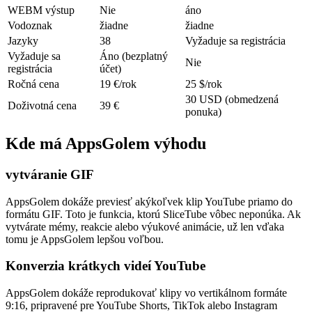
WEBM výstup
Nie
áno
Vodoznak
žiadne
žiadne
Jazyky
38
Vyžaduje sa registrácia
Vyžaduje sa
Áno (bezplatný
Nie
registrácia
účet)
Ročná cena
19 €/rok
25 $/rok
30 USD (obmedzená
Doživotná cena
39 €
ponuka)
Kde má AppsGolem výhodu
vytváranie GIF
AppsGolem dokáže previesť akýkoľvek klip YouTube priamo do
formátu GIF. Toto je funkcia, ktorú SliceTube vôbec neponúka. Ak
vytvárate mémy, reakcie alebo výukové animácie, už len vďaka
tomu je AppsGolem lepšou voľbou.
Konverzia krátkych videí YouTube
AppsGolem dokáže reprodukovať klipy vo vertikálnom formáte
9:16, pripravené pre YouTube Shorts, TikTok alebo Instagram