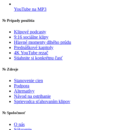
YouTube na MP3
№
Prípady použitia
Klipové podcasty
9:16 sociálne klipy
Hlavné momenty dlhého prúdu
Prednáškové kapitoly
4K YouTube rezač
Stiahnite si konkrétnu časť
№
Zdroje
Stanovenie cien
Podpora
Alternatívy
Návod na ostrihanie
Sprievodca sťahovaním klipov
№
Spoločnosť
O nás
Súkromie