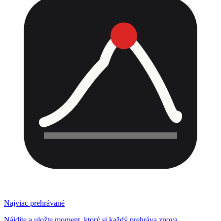
Najviac prehrávané
Nájdite a uložte moment, ktorý si každý prehráva znova