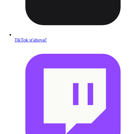
TikTok sťahovač