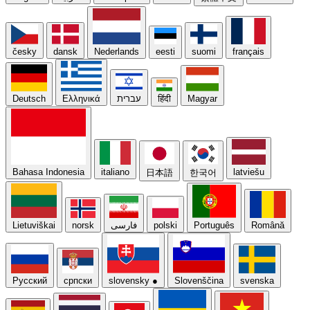
česky
dansk
Nederlands
eesti
suomi
français
Deutsch
Ελληνικά
עברית
हिंदी
Magyar
Bahasa Indonesia
italiano
latviešu
日本語
한국어
Lietuviškai
norsk
فارسی
polski
Português
Română
Русский
српски
slovensky
●
Slovenščina
svenska