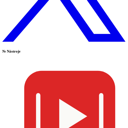
№
Nástroje