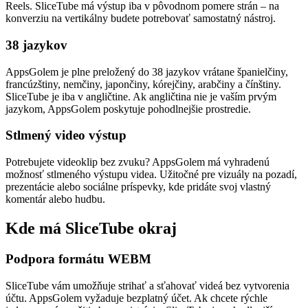
Reels. SliceTube má výstup iba v pôvodnom pomere strán – na
konverziu na vertikálny budete potrebovať samostatný nástroj.
38 jazykov
AppsGolem je plne preložený do 38 jazykov vrátane španielčiny,
francúzštiny, nemčiny, japončiny, kórejčiny, arabčiny a čínštiny.
SliceTube je iba v angličtine. Ak angličtina nie je vaším prvým
jazykom, AppsGolem poskytuje pohodlnejšie prostredie.
Stlmený video výstup
Potrebujete videoklip bez zvuku? AppsGolem má vyhradenú
možnosť stlmeného výstupu videa. Užitočné pre vizuály na pozadí,
prezentácie alebo sociálne príspevky, kde pridáte svoj vlastný
komentár alebo hudbu.
Kde má SliceTube okraj
Podpora formátu WEBM
SliceTube vám umožňuje strihať a sťahovať videá bez vytvorenia
účtu. AppsGolem vyžaduje bezplatný účet. Ak chcete rýchle