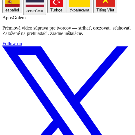
español
Türkçe
Українська
Tiếng Việt
ภาษาไทย
Apps
Golem
Prémiová video súprava pre tvorcov — strihať, orezovať, sťahovať.
Založené na prehliadači. Žiadne inštalácie.
Follow on