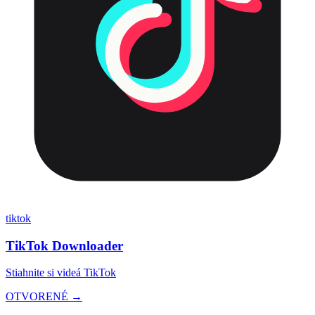
tiktok
TikTok Downloader
Stiahnite si videá TikTok
OTVORENÉ →