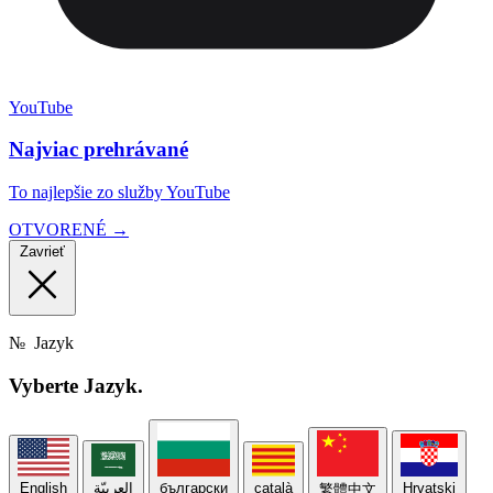
YouTube
Najviac prehrávané
To najlepšie zo služby YouTube
OTVORENÉ →
Zavrieť
№
Jazyk
Vyberte
Jazyk.
English
العربيّة
български
català
Hrvatski
繁體中文