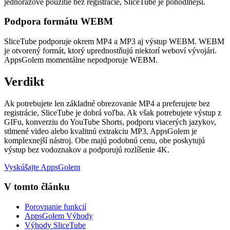
jednorazové použitie bez registrácie, SliceTube je pohodlnejší.
Podpora formátu WEBM
SliceTube podporuje okrem MP4 a MP3 aj výstup WEBM. WEBM
je otvorený formát, ktorý uprednostňujú niektorí weboví vývojári.
AppsGolem momentálne nepodporuje WEBM.
Verdikt
Ak potrebujete len základné obrezovanie MP4 a preferujete bez
registrácie, SliceTube je dobrá voľba. Ak však potrebujete výstup z
GIFu, konverziu do YouTube Shorts, podporu viacerých jazykov,
stlmené video alebo kvalitnú extrakciu MP3, AppsGolem je
komplexnejší nástroj. Obe majú podobnú cenu, obe poskytujú
výstup bez vodoznakov a podporujú rozlíšenie 4K.
Vyskúšajte AppsGolem
V tomto článku
Porovnanie funkcií
AppsGolem Výhody
Výhody SliceTube