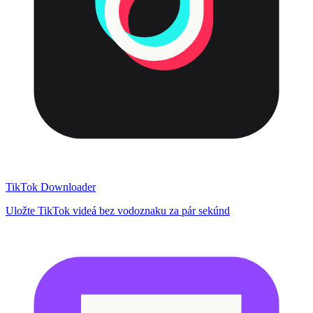
TikTok Downloader
Uložte TikTok videá bez vodoznaku za pár sekúnd