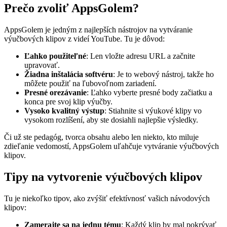
Prečo zvoliť AppsGolem?
AppsGolem je jedným z najlepších nástrojov na vytváranie
výučbových klipov z videí YouTube. Tu je dôvod:
Ľahko použiteľné
: Len vložte adresu URL a začnite
upravovať.
Žiadna inštalácia softvéru
: Je to webový nástroj, takže ho
môžete použiť na ľubovoľnom zariadení.
Presné orezávanie
: Ľahko vyberte presné body začiatku a
konca pre svoj klip výučby.
Vysoko kvalitný výstup
: Stiahnite si výukové klipy vo
vysokom rozlíšení, aby ste dosiahli najlepšie výsledky.
Či už ste pedagóg, tvorca obsahu alebo len niekto, kto miluje
zdieľanie vedomostí, AppsGolem uľahčuje vytváranie výučbových
klipov.
Tipy na vytvorenie výučbových klipov
Tu je niekoľko tipov, ako zvýšiť efektívnosť vašich návodových
klipov:
Zamerajte sa na jednu tému
: Každý klip by mal pokrývať