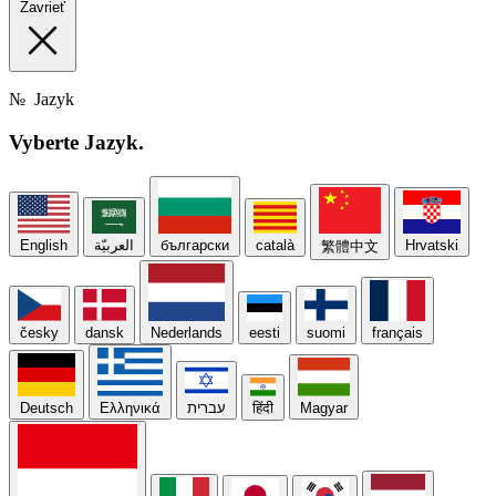
Zavrieť
№
Jazyk
Vyberte
Jazyk.
English
العربيّة
български
català
Hrvatski
繁體中文
česky
dansk
Nederlands
eesti
suomi
français
Deutsch
Ελληνικά
עברית
हिंदी
Magyar