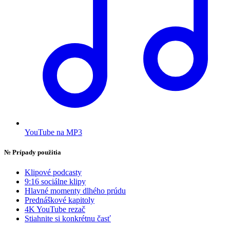
YouTube na MP3
№
Prípady použitia
Klipové podcasty
9:16 sociálne klipy
Hlavné momenty dlhého prúdu
Prednáškové kapitoly
4K YouTube rezač
Stiahnite si konkrétnu časť