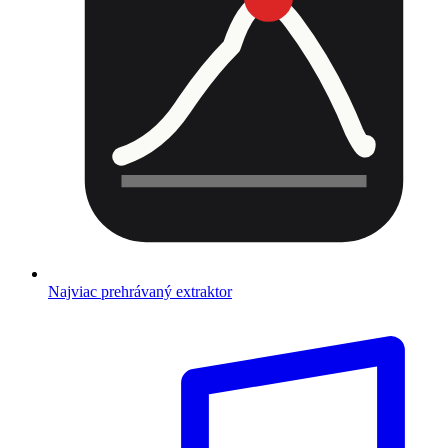
Najviac prehrávaný extraktor