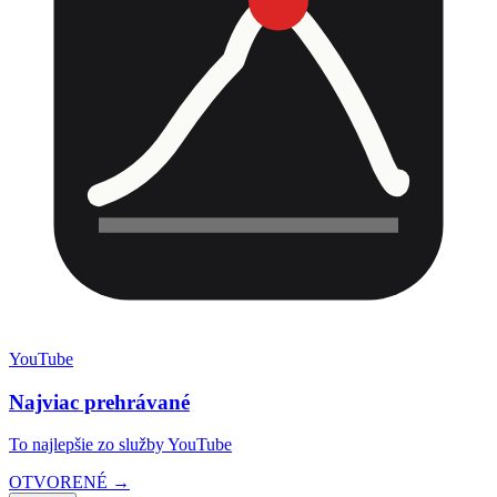
YouTube
Najviac prehrávané
To najlepšie zo služby YouTube
OTVORENÉ →