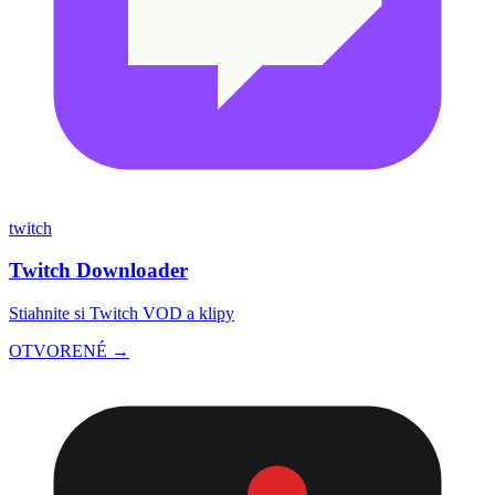
twitch
Twitch Downloader
Stiahnite si Twitch VOD a klipy
OTVORENÉ →