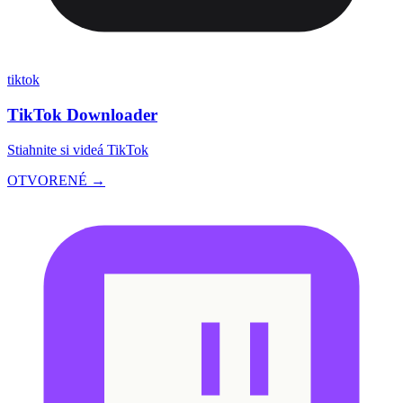
tiktok
TikTok Downloader
Stiahnite si videá TikTok
OTVORENÉ →