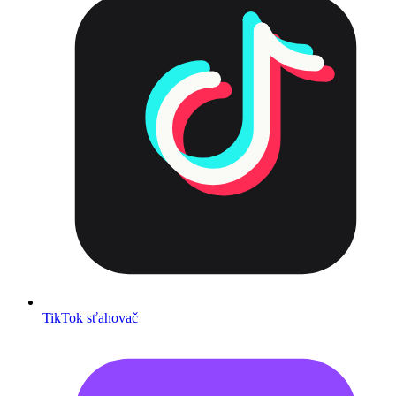
TikTok sťahovač