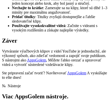
jeden koncept alebo krok, aby bol jasný a stručný.
Nechajte to krátke
: Zamerajte sa na klipy, ktoré sú dlhé 1–3
minúty pre maximálnu angažovanosť.
Pridať titulky
: Titulky zvyšujú dostupnejšie a ľahšie
sledovateľné klipy.
Používajte vysokokvalitné videá
: Začnite s videami s
vysokým rozlíšením a získajte najlepšie výsledky.
Záver
Vytváranie výučbových klipov z videí YouTube je jednoduchý, ale
výkonný spôsob, ako zdieľať vedomosti a zapojiť svoje publikum.
S nástrojmi ako
AppsGolem
, Môžete ľahko orezať a upravovať
videá a vytvoriť sústredené vzdelávacie klipy.
Ste pripravení začať tvoriť? Navštevovať
AppsGolem
A vyskúšajte
to ešte dnes!
№
Nástroje
Viac
AppsGolem nástroje.