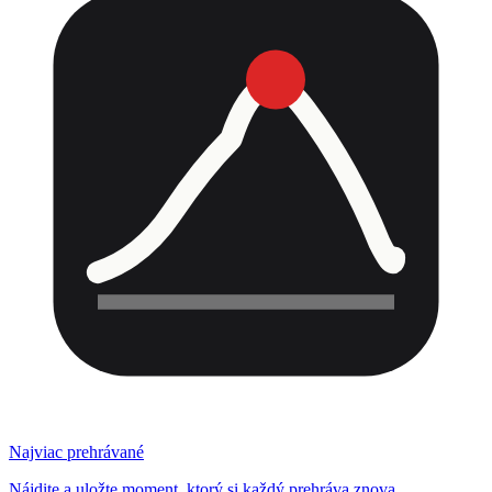
Najviac prehrávané
Nájdite a uložte moment, ktorý si každý prehráva znova