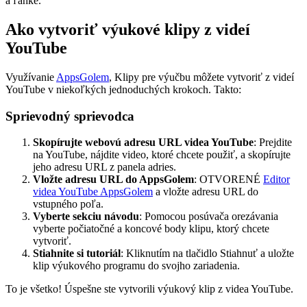
a ľahké.
Ako vytvoriť výukové klipy z videí
YouTube
Využívanie
AppsGolem
, Klipy pre výučbu môžete vytvoriť z videí
YouTube v niekoľkých jednoduchých krokoch. Takto:
Sprievodný sprievodca
Skopírujte webovú adresu URL videa YouTube
: Prejdite
na YouTube, nájdite video, ktoré chcete použiť, a skopírujte
jeho adresu URL z panela adries.
Vložte adresu URL do AppsGolem
: OTVORENÉ
Editor
videa YouTube AppsGolem
a vložte adresu URL do
vstupného poľa.
Vyberte sekciu návodu
: Pomocou posúvača orezávania
vyberte počiatočné a koncové body klipu, ktorý chcete
vytvoriť.
Stiahnite si tutoriál
: Kliknutím na tlačidlo Stiahnuť a uložte
klip výukového programu do svojho zariadenia.
To je všetko! Úspešne ste vytvorili výukový klip z videa YouTube.