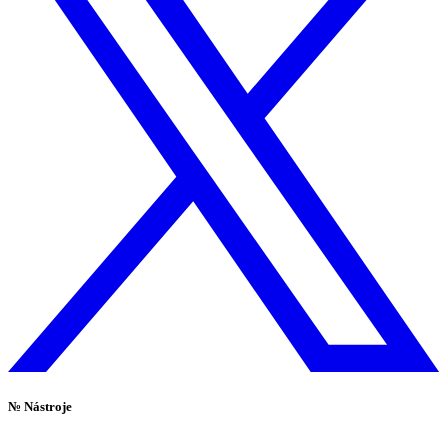
№
Nástroje