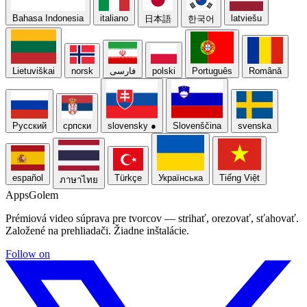
Bahasa Indonesia
italiano
latviešu
日本語
한국어
Lietuviškai
norsk
فارسی
polski
Português
Română
Русский
српски
slovensky
●
Slovenščina
svenska
español
Türkçe
Українська
Tiếng Việt
ภาษาไทย
Apps
Golem
Prémiová video súprava pre tvorcov — strihať, orezovať, sťahovať.
Založené na prehliadači. Žiadne inštalácie.
Follow on