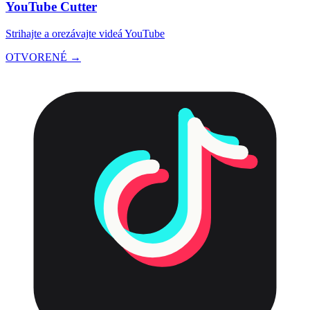
YouTube Cutter
Strihajte a orezávajte videá YouTube
OTVORENÉ →