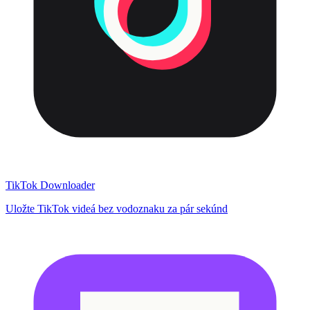
TikTok Downloader
Uložte TikTok videá bez vodoznaku za pár sekúnd