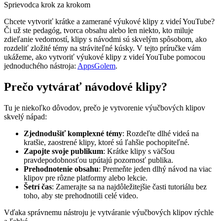
Sprievodca krok za krokom
Chcete vytvoriť krátke a zamerané výukové klipy z videí YouTube?
Či už ste pedagóg, tvorca obsahu alebo len niekto, kto miluje
zdieľanie vedomostí, klipy s návodmi sú skvelým spôsobom, ako
rozdeliť zložité témy na stráviteľné kúsky. V tejto príručke vám
ukážeme, ako vytvoriť výukové klipy z videí YouTube pomocou
jednoduchého nástroja:
AppsGolem
.
Prečo vytvárať návodové klipy?
Tu je niekoľko dôvodov, prečo je vytvorenie výučbových klipov
skvelý nápad:
Zjednodušiť komplexné témy
: Rozdeľte dlhé videá na
kratšie, zaostrené klipy, ktoré sú ľahšie pochopiteľné.
Zapojte svoje publikum
: Krátke klipy s väčšou
pravdepodobnosťou upútajú pozornosť publika.
Prehodnotenie obsahu
: Premeňte jeden dlhý návod na viac
klipov pre rôzne platformy alebo lekcie.
Šetrí čas
: Zamerajte sa na najdôležitejšie časti tutoriálu bez
toho, aby ste prehodnotili celé video.
Vďaka správnemu nástroju je vytváranie výučbových klipov rýchle