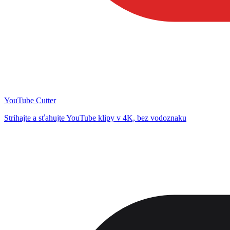
YouTube Cutter
Strihajte a sťahujte YouTube klipy v 4K, bez vodoznaku