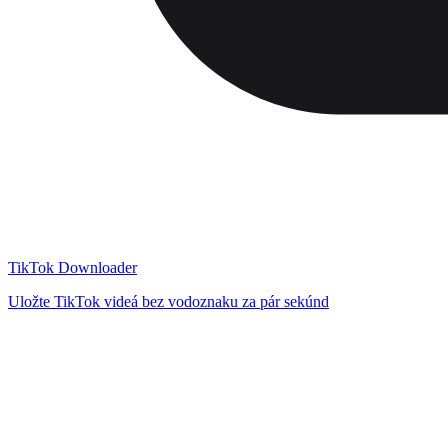
TikTok Downloader
Uložte TikTok videá bez vodoznaku za pár sekúnd