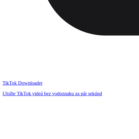
TikTok Downloader
Uložte TikTok videá bez vodoznaku za pár sekúnd