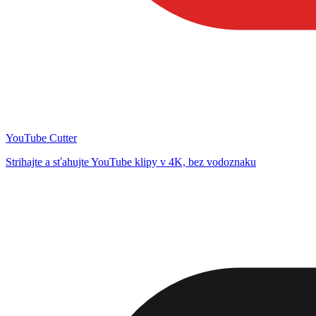
YouTube Cutter
Strihajte a sťahujte YouTube klipy v 4K, bez vodoznaku