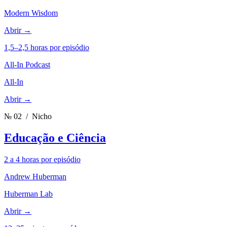
Modern Wisdom
Abrir →
1,5–2,5 horas por episódio
All-In Podcast
All-In
Abrir →
№ 02
/ Nicho
Educação e Ciência
2 a 4 horas por episódio
Andrew Huberman
Huberman Lab
Abrir →