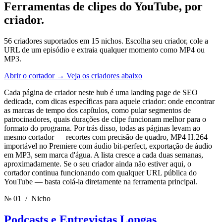
Ferramentas de clipes do YouTube,
por
criador.
56 criadores suportados em 15 nichos. Escolha seu criador, cole a
URL de um episódio e extraia qualquer momento como MP4 ou
MP3.
Abrir o cortador
→
Veja os criadores abaixo
Cada página de criador neste hub é uma landing page de SEO
dedicada, com dicas específicas para aquele criador: onde encontrar
as marcas de tempo dos capítulos, como pular segmentos de
patrocinadores, quais durações de clipe funcionam melhor para o
formato do programa. Por trás disso, todas as páginas levam ao
mesmo cortador — recortes com precisão de quadro, MP4 H.264
importável no Premiere com áudio bit-perfect, exportação de áudio
em MP3, sem marca d'água. A lista cresce a cada duas semanas,
aproximadamente. Se o seu criador ainda não estiver aqui, o
cortador continua funcionando com qualquer URL pública do
YouTube — basta colá-la diretamente na ferramenta principal.
№ 01
/ Nicho
Podcasts e Entrevistas Longas