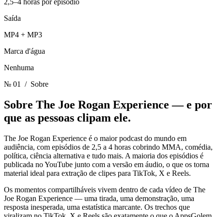
2,5–4 horas por episódio
Saída
MP4 + MP3
Marca d'água
Nenhuma
№ 01
/ Sobre
Sobre The Joe Rogan Experience —
e por
que as pessoas clipam ele.
The Joe Rogan Experience é o maior podcast do mundo em
audiência, com episódios de 2,5 a 4 horas cobrindo MMA, comédia,
política, ciência alternativa e tudo mais. A maioria dos episódios é
publicada no YouTube junto com a versão em áudio, o que os torna
material ideal para extração de clipes para TikTok, X e Reels.
Os momentos compartilháveis vivem dentro de cada vídeo de The
Joe Rogan Experience — uma tirada, uma demonstração, uma
resposta inesperada, uma estatística marcante. Os trechos que
viralizam no TikTok, X e Reels são exatamente o que o AppsGolem