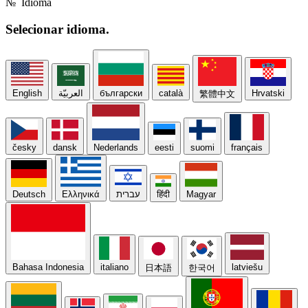
№
Idioma
Selecionar
idioma.
English
العربيّة
български
català
Hrvatski
繁體中文
česky
dansk
Nederlands
eesti
suomi
français
Deutsch
Ελληνικά
עברית
हिंदी
Magyar
Bahasa Indonesia
italiano
latviešu
日本語
한국어