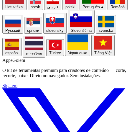
Lietuviškai
norsk
فارسی
polski
Português
●
Română
Русский
српски
slovensky
Slovenščina
svenska
español
Türkçe
Українська
Tiếng Việt
ภาษาไทย
Apps
Golem
O kit de ferramentas premium para criadores de conteúdo — corte,
recorte, baixe. Direto no navegador. Sem instalações.
Siga em