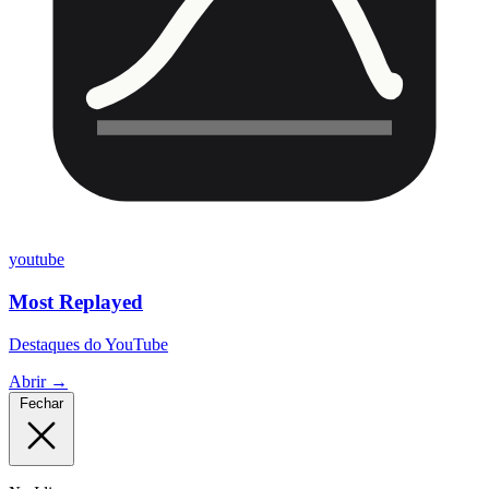
youtube
Most Replayed
Destaques do YouTube
Abrir →
Fechar