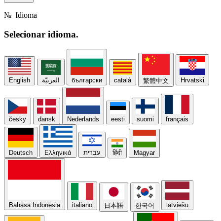
№
Idioma
Selecionar
idioma.
English
العربيّة
български
català
Hrvatski
繁體中文
česky
dansk
Nederlands
eesti
suomi
français
Deutsch
Ελληνικά
עברית
हिंदी
Magyar
Bahasa Indonesia
italiano
latviešu
日本語
한국어