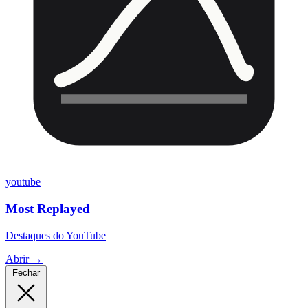
youtube
Most Replayed
Destaques do YouTube
Abrir →
Fechar