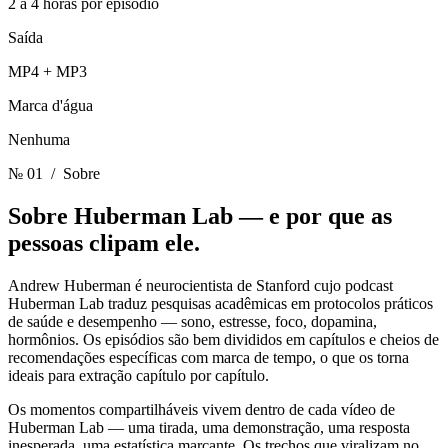
2 a 4 horas por episódio
Saída
MP4 + MP3
Marca d'água
Nenhuma
№ 01
/ Sobre
Sobre Huberman Lab —
e por que as
pessoas clipam ele.
Andrew Huberman é neurocientista de Stanford cujo podcast
Huberman Lab traduz pesquisas acadêmicas em protocolos práticos
de saúde e desempenho — sono, estresse, foco, dopamina,
hormônios. Os episódios são bem divididos em capítulos e cheios de
recomendações específicas com marca de tempo, o que os torna
ideais para extração capítulo por capítulo.
Os momentos compartilháveis vivem dentro de cada vídeo de
Huberman Lab — uma tirada, uma demonstração, uma resposta
inesperada, uma estatística marcante. Os trechos que viralizam no