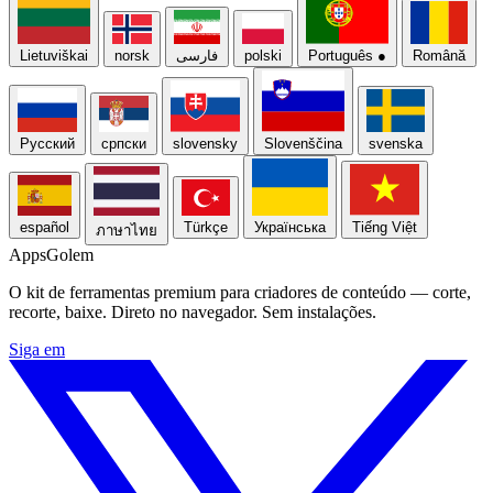
Lietuviškai
norsk
فارسی
polski
Português
●
Română
Русский
српски
slovensky
Slovenščina
svenska
español
Türkçe
Українська
Tiếng Việt
ภาษาไทย
Apps
Golem
O kit de ferramentas premium para criadores de conteúdo — corte,
recorte, baixe. Direto no navegador. Sem instalações.
Siga em