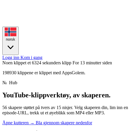
norsk
Logg inn
Kom i gang
Noen klippet et 6324 sekunders klipp
For 13 minutter siden
198930 klippene er klippet med AppsGolem.
№
Hub
YouTube-klippverktøy,
av skaperen.
56 skapere støttet på tvers av 15 nisjer. Velg skaperen din, lim inn en
episode-URL, trekk ut et øyeblikk som MP4 eller MP3.
Åpne kutteren
→
Bla gjennom skapere nedenfor