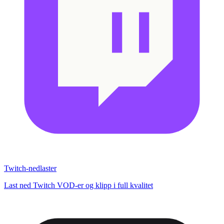
Twitch-nedlaster
Last ned Twitch VOD-er og klipp i full kvalitet