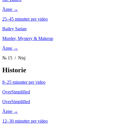
Åpne →
25–45 minutter per video
Bailey Sarian
Murder, Mystery & Makeup
Åpne →
№ 15
/ Nisj
Historie
8–25 minutter per video
OverSimplified
OverSimplified
Åpne →
12–30 minutter per video