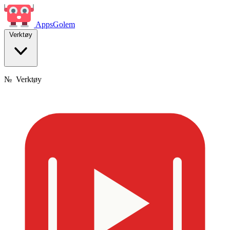
Apps
Golem
Verktøy
№
Verktøy