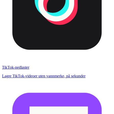
TikTok-nedlaster
Lagre TikTok-videoer uten vannmerke, på sekunder