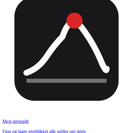
Mest gjenspilt
Finn og lagre øyeblikket alle spiller om igjen