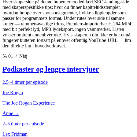
Hver skaperside på denne huben er en dedikert SEO-landingsside
med skaperspesifikke tips: hvor du finner kapitteltidsstempler,
hvordan hoppe over sponsorsegmenter, hvilke klipplengder som
passer for programmets format. Under rutes hver side til samme
kutter — rammenøyaktige trims, Premiere-importerbar H.264 MP4
med bit-perfekt lyd, MP3-lydeksport, ingen vannmerker. Listen
vokser omtrent annenhver uke. Hvis skaperen din ikke er her ennå,
fungerer kutteren fortsatt på enhver offentlig YouTube-URL — lim
den direkte inn i hovedverktøyet.
№ 01
/ Nisj
Podkaster og lengre intervjuer
2,5–4 timer per episode
Joe Rogan
The Joe Rogan Experience
Åpne →
2–5 timer per episode
Lex Fridman