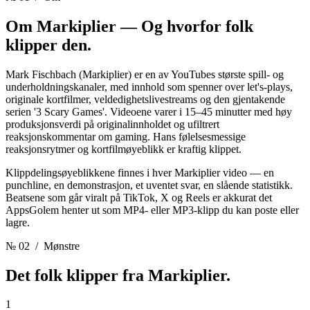
Om Markiplier —
Og hvorfor folk
klipper den.
Mark Fischbach (Markiplier) er en av YouTubes største spill- og
underholdningskanaler, med innhold som spenner over let's-plays,
originale kortfilmer, veldedighetslivestreams og den gjentakende
serien '3 Scary Games'. Videoene varer i 15–45 minutter med høy
produksjonsverdi på originalinnholdet og ufiltrert
reaksjonskommentar om gaming. Hans følelsesmessige
reaksjonsrytmer og kortfilmøyeblikk er kraftig klippet.
Klippdelingsøyeblikkene finnes i hver Markiplier video — en
punchline, en demonstrasjon, et uventet svar, en slående statistikk.
Beatsene som går viralt på TikTok, X og Reels er akkurat det
AppsGolem henter ut som MP4- eller MP3-klipp du kan poste eller
lagre.
№ 02
/ Mønstre
Det folk klipper fra
Markiplier.
1