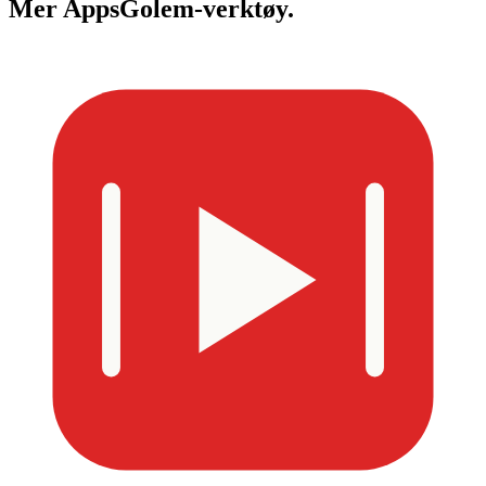
Mer
AppsGolem-verktøy.