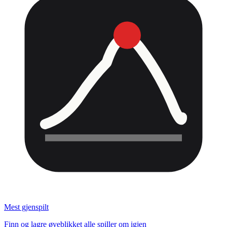
Mest gjenspilt
Finn og lagre øyeblikket alle spiller om igjen