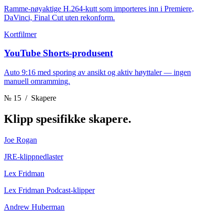
Ramme-nøyaktige H.264-kutt som importeres inn i Premiere,
DaVinci, Final Cut uten rekonform.
Kortfilmer
YouTube Shorts-produsent
Auto 9:16 med sporing av ansikt og aktiv høyttaler — ingen
manuell omramming.
№ 15
/ Skapere
Klipp
spesifikke skapere.
Joe Rogan
JRE-klippnedlaster
Lex Fridman
Lex Fridman Podcast-klipper
Andrew Huberman