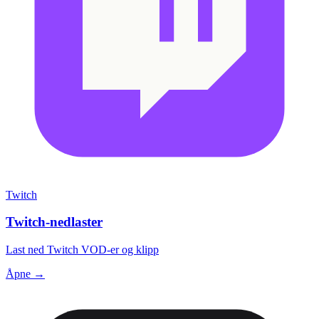
Twitch
Twitch-nedlaster
Last ned Twitch VOD-er og klipp
Åpne →