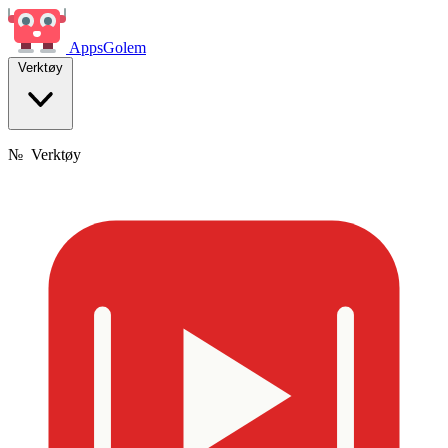
Apps
Golem
Verktøy
№
Verktøy