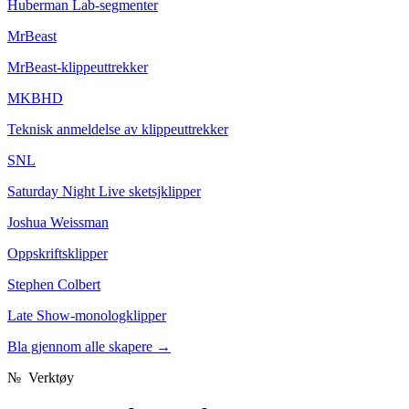
Huberman Lab-segmenter
MrBeast
MrBeast-klippeuttrekker
MKBHD
Teknisk anmeldelse av klippeuttrekker
SNL
Saturday Night Live sketsjklipper
Joshua Weissman
Oppskriftsklipper
Stephen Colbert
Late Show-monologklipper
Bla gjennom alle skapere
→
№
Verktøy