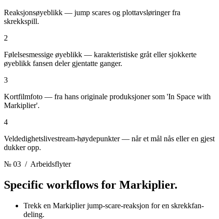
Reaksjonsøyeblikk — jump scares og plottavsløringer fra
skrekkspill.
2
Følelsesmessige øyeblikk — karakteristiske gråt eller sjokkerte
øyeblikk fansen deler gjentatte ganger.
3
Kortfilmfoto — fra hans originale produksjoner som 'In Space with
Markiplier'.
4
Veldedighetslivestream-høydepunkter — når et mål nås eller en gjest
dukker opp.
№ 03
/ Arbeidsflyter
Specific workflows for
Markiplier.
Trekk en Markiplier jump-scare-reaksjon for en skrekkfan-
deling.