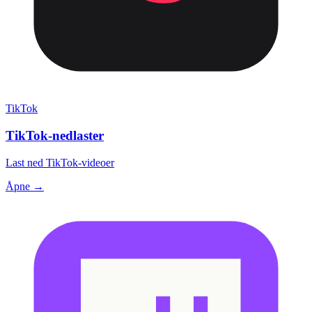
TikTok
TikTok-nedlaster
Last ned TikTok-videoer
Åpne →