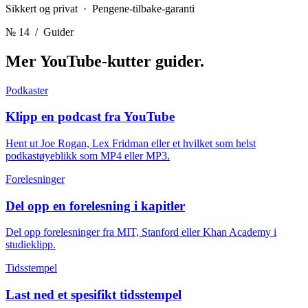
Sikkert og privat · Pengene-tilbake-garanti
№ 14
/ Guider
Mer YouTube-kutter
guider.
Podkaster
Klipp en podcast fra YouTube
Hent ut Joe Rogan, Lex Fridman eller et hvilket som helst
podkastøyeblikk som MP4 eller MP3.
Forelesninger
Del opp en forelesning i kapitler
Del opp forelesninger fra MIT, Stanford eller Khan Academy i
studieklipp.
Tidsstempel
Last ned et spesifikt tidsstempel