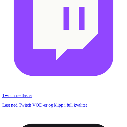
Twitch-nedlaster
Last ned Twitch VOD-er og klipp i full kvalitet