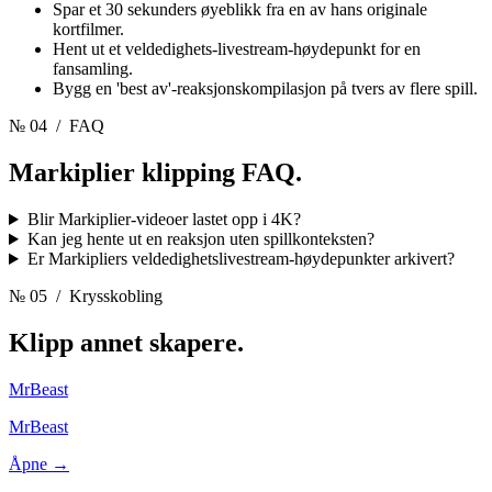
Spar et 30 sekunders øyeblikk fra en av hans originale
kortfilmer.
Hent ut et veldedighets-livestream-høydepunkt for en
fansamling.
Bygg en 'best av'-reaksjonskompilasjon på tvers av flere spill.
№ 04
/ FAQ
Markiplier klipping
FAQ.
Blir Markiplier-videoer lastet opp i 4K?
Kan jeg hente ut en reaksjon uten spillkonteksten?
Er Markipliers veldedighetslivestream-høydepunkter arkivert?
№ 05
/ Krysskobling
Klipp annet
skapere.
MrBeast
MrBeast
Åpne →