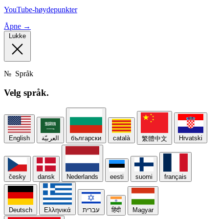
YouTube-høydepunkter
Åpne →
Lukke
№
Språk
Velg
språk.
English
العربيّة
български
català
Hrvatski
繁體中文
česky
dansk
Nederlands
eesti
suomi
français
Deutsch
Ελληνικά
עברית
हिंदी
Magyar