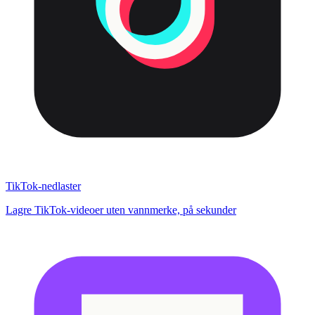
TikTok-nedlaster
Lagre TikTok-videoer uten vannmerke, på sekunder