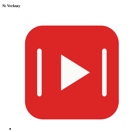
№
Verktøy