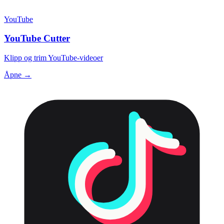
YouTube
YouTube Cutter
Klipp og trim YouTube-videoer
Åpne →