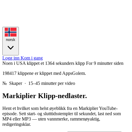
norsk
Logg inn
Kom i gang
Noen i USA klippet et 1364 sekunders klipp
For 9 minutter siden
198417 klippene er klippet med AppsGolem.
№
Skaper · 15–45 minutter per video
Markiplier
Klipp-nedlaster.
Hent et hvilket som helst øyeblikk fra en Markiplier YouTube-
episode. Sett start- og slutttidsstempler til sekundet, last ned som
MP4 eller MP3 — uten vannmerke, rammenøyaktig,
redigeringsklar.