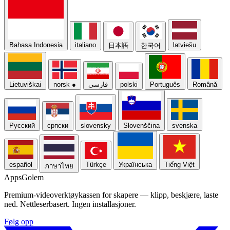
Bahasa Indonesia
italiano
latviešu
日本語
한국어
Lietuviškai
norsk
●
فارسی
polski
Português
Română
Русский
српски
slovensky
Slovenščina
svenska
español
Türkçe
Українська
Tiếng Việt
ภาษาไทย
Apps
Golem
Premium-videoverktøykassen for skapere — klipp, beskjære, laste
ned. Nettleserbasert. Ingen installasjoner.
Følg opp