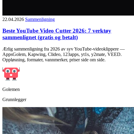
22.04.2026
Sammenligning
Beste YouTube Video Cutter 2026: 7 verktøy
sammenlignet (gratis og betalt)
Ærlig sammenligning fra 2026 av syv YouTube-videoklippere —
AppsGolem, Kapwing, Clideo, 123apps, yt1s, y2mate, VEED.
Oppløsning, formater, vannmerker, priser side om side.
Golemen
Grunnlegger