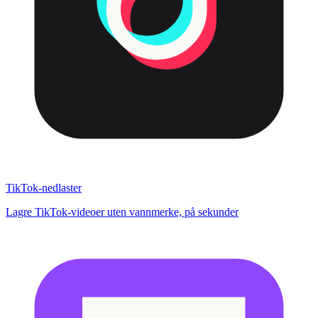
TikTok-nedlaster
Lagre TikTok-videoer uten vannmerke, på sekunder