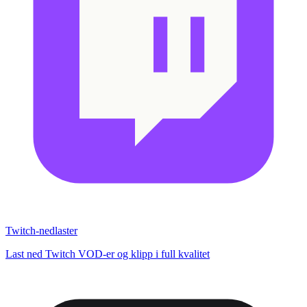
Twitch-nedlaster
Last ned Twitch VOD-er og klipp i full kvalitet