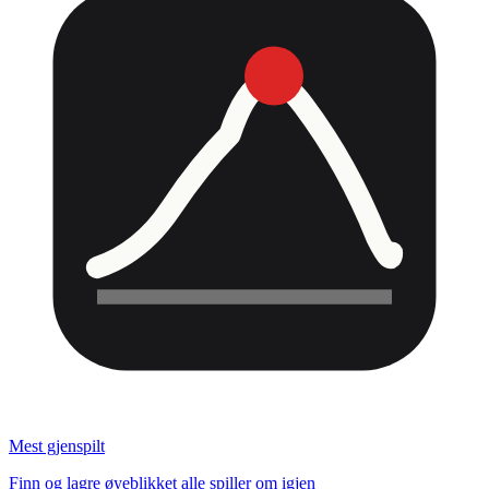
Mest gjenspilt
Finn og lagre øyeblikket alle spiller om igjen