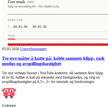
05.05.2026
Utgivelsesnotater
Tre nye måter å kutte på: koble sammen klipp, rask
modus og avspillingshastighet
Tre nye verktøy havnet i YouTube-kutteren: slå sammen flere klipp
til én fil, fullfør et kutt på sekunder med hurtigmodus, og velg en
avspillingshastighet på 0,5×–2× for tutorials og forelesninger.
Golemen