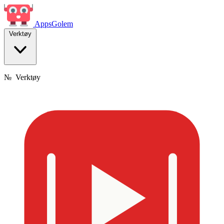
Apps
Golem
Verktøy
№
Verktøy