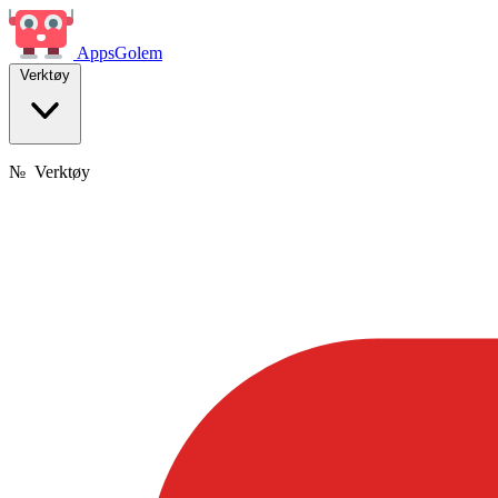
Apps
Golem
Verktøy
№
Verktøy