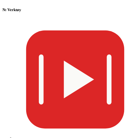
№
Verktøy