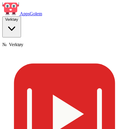
Apps
Golem
Verktøy
№
Verktøy