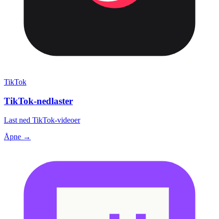
TikTok
TikTok-nedlaster
Last ned TikTok-videoer
Åpne →