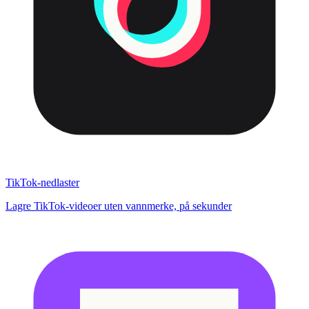
TikTok-nedlaster
Lagre TikTok-videoer uten vannmerke, på sekunder