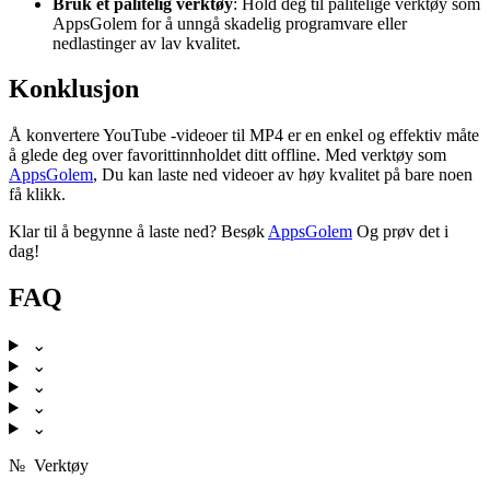
Bruk et pålitelig verktøy
: Hold deg til pålitelige verktøy som
AppsGolem for å unngå skadelig programvare eller
nedlastinger av lav kvalitet.
Konklusjon
Å konvertere YouTube -videoer til MP4 er en enkel og effektiv måte
å glede deg over favorittinnholdet ditt offline. Med verktøy som
AppsGolem
, Du kan laste ned videoer av høy kvalitet på bare noen
få klikk.
Klar til å begynne å laste ned? Besøk
AppsGolem
Og prøv det i
dag!
FAQ
⌄
⌄
⌄
⌄
⌄
№
Verktøy