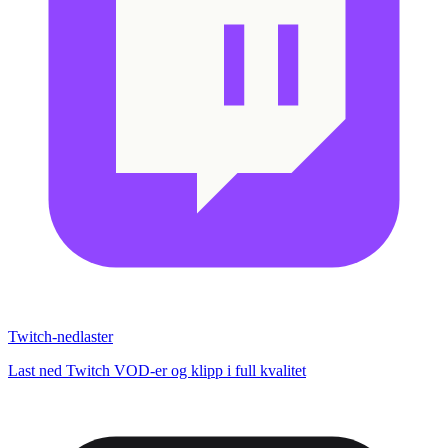
Twitch-nedlaster
Last ned Twitch VOD-er og klipp i full kvalitet