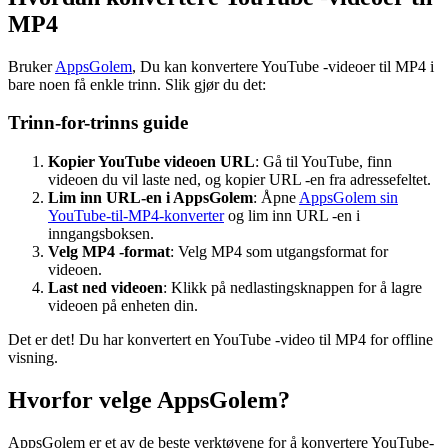
MP4
Bruker
AppsGolem
, Du kan konvertere YouTube -videoer til MP4 i
bare noen få enkle trinn. Slik gjør du det:
Trinn-for-trinns guide
Kopier YouTube videoen URL
: Gå til YouTube, finn
videoen du vil laste ned, og kopier URL -en fra adressefeltet.
Lim inn URL-en i AppsGolem
: Åpne
AppsGolem sin
YouTube-til-MP4-konverter
og lim inn URL -en i
inngangsboksen.
Velg MP4 -format
: Velg MP4 som utgangsformat for
videoen.
Last ned videoen
: Klikk på nedlastingsknappen for å lagre
videoen på enheten din.
Det er det! Du har konvertert en YouTube -video til MP4 for offline
visning.
Hvorfor velge AppsGolem?
AppsGolem er et av de beste verktøyene for å konvertere YouTube-