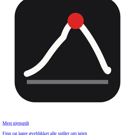
Mest gjenspilt
Finn og lagre øyeblikket alle spiller om igjen