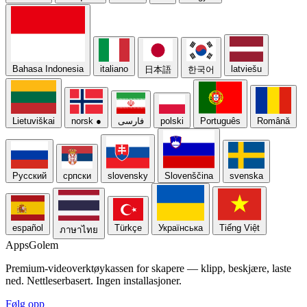
Bahasa Indonesia
italiano
latviešu
日本語
한국어
Lietuviškai
norsk
●
فارسی
polski
Português
Română
Русский
српски
slovensky
Slovenščina
svenska
español
Türkçe
Українська
Tiếng Việt
ภาษาไทย
Apps
Golem
Premium-videoverktøykassen for skapere — klipp, beskjære, laste
ned. Nettleserbasert. Ingen installasjoner.
Følg opp