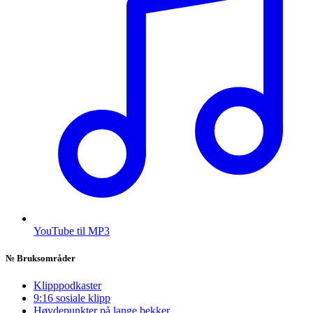
YouTube til MP3
№
Bruksområder
Klipppodkaster
9:16 sosiale klipp
Høydepunkter på lange bekker