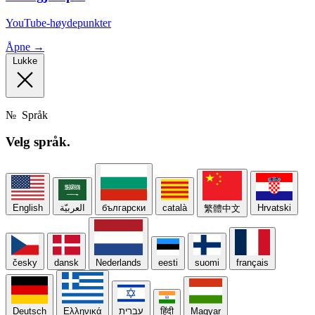
YouTube-høydepunkter
Åpne →
Lukke
№
Språk
Velg
språk.
English
العربيّة
български
català
Hrvatski
繁體中文
česky
dansk
Nederlands
eesti
suomi
français
Deutsch
Ελληνικά
עברית
हिंदी
Magyar