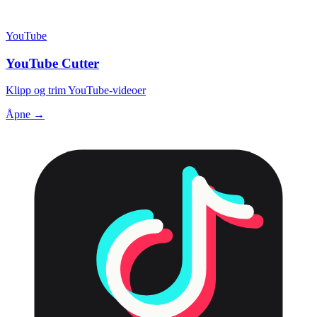
YouTube
YouTube Cutter
Klipp og trim YouTube-videoer
Åpne →