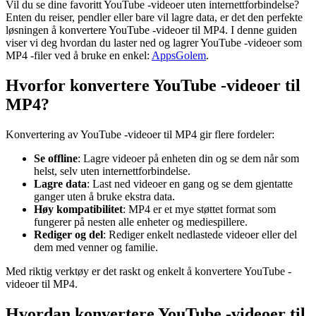
Vil du se dine favoritt YouTube -videoer uten internettforbindelse?
Enten du reiser, pendler eller bare vil lagre data, er det den perfekte
løsningen å konvertere YouTube -videoer til MP4. I denne guiden
viser vi deg hvordan du laster ned og lagrer YouTube -videoer som
MP4 -filer ved å bruke en enkel:
AppsGolem
.
Hvorfor konvertere YouTube -videoer til
MP4?
Konvertering av YouTube -videoer til MP4 gir flere fordeler:
Se offline
: Lagre videoer på enheten din og se dem når som
helst, selv uten internettforbindelse.
Lagre data
: Last ned videoer en gang og se dem gjentatte
ganger uten å bruke ekstra data.
Høy kompatibilitet
: MP4 er et mye støttet format som
fungerer på nesten alle enheter og mediespillere.
Rediger og del
: Rediger enkelt nedlastede videoer eller del
dem med venner og familie.
Med riktig verktøy er det raskt og enkelt å konvertere YouTube -
videoer til MP4.
Hvordan konvertere YouTube -videoer til