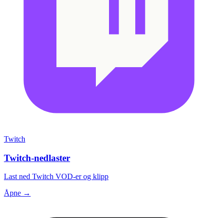
Twitch
Twitch-nedlaster
Last ned Twitch VOD-er og klipp
Åpne →