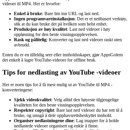
videoer til MP4. Her er hvorfor:
Enkel å bruke
: Bare lim inn URL og last ned.
Ingen programvareinstallasjon
: Det er et nettbasert verktøy,
slik at du kan bruke det på hvilken som helst enhet.
Produksjon av høy kvalitet
: Last ned videoer i høy
oppløsning for den beste visningsopplevelsen.
Rask og pålitelig
: Konverter og last ned videoer raskt uten
avbrudd.
Enten du er en tilfeldig seer eller innholdsskaper, gjør AppsGolem
det enkelt å lagre YouTube-videoer for offline bruk.
Tips for nedlasting av YouTube -videoer
Her er noen tips for å få mest mulig ut av YouTube til MP4 -
konverteringene:
Sjekk videokvalitet
: Velg alltid den høyeste tilgjengelige
kvaliteten for den beste visningsopplevelsen.
Respekter copyright
: Bare last ned videoer du har rett til å
bruke, og unngå å dele opphavsrettsbeskyttet innhold.
Organiser nedlastningene dine
: Lag mapper for å holde
nedlastede videoer organisert og enkle å finne.