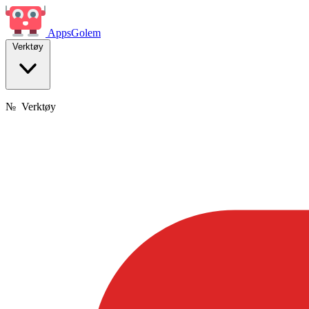
Apps
Golem
Verktøy
№
Verktøy