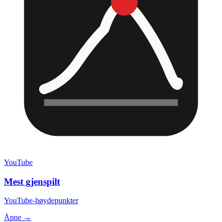
YouTube
Mest gjenspilt
YouTube-høydepunkter
Åpne →