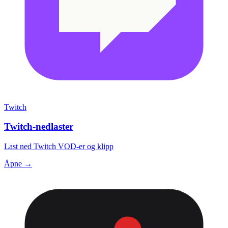
Twitch
Twitch-nedlaster
Last ned Twitch VOD-er og klipp
Åpne →