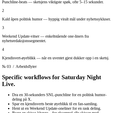
Punchline-beats — sketsjens viktigste spøk, ofte 5–15 sekunder.
2
Kald åpen politisk humor — hyppig viralt mål under nyhetssykluser.
3
Weekend Update-vitser — enkeltstående one-liners fra
nyhetsredaksjonssegmentet.
4
Kjendisvert-øyeblikk — når en uventet gjest dukker opp i en sketsj.
№ 03
/ Arbeidsflyter
Specific workflows for
Saturday Night
Live.
Dra en 30-sekunders SNL-punchline for en politisk humor-
deling på X.
Spar en kjendisverts beste øyeblikk til en fan-samling.
Hent ut en Weekend Update-oneliner for en rask deling.
Bygg en skisse-klynge – for eksempel alle skisser med