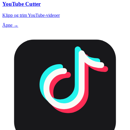
YouTube Cutter
Klipp og trim YouTube-videoer
Åpne →