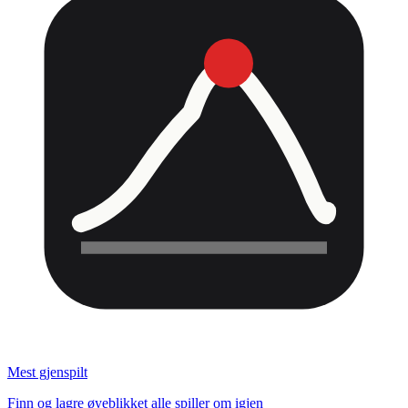
Mest gjenspilt
Finn og lagre øyeblikket alle spiller om igjen