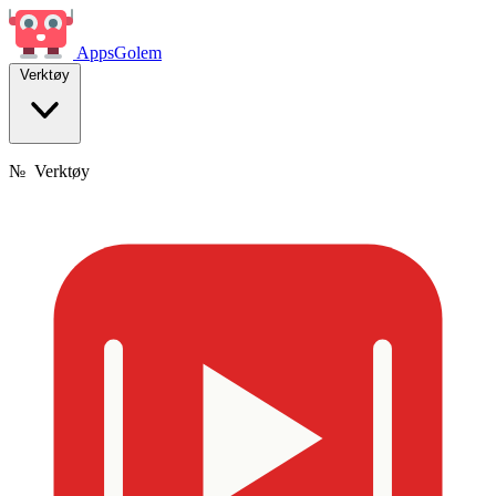
Apps
Golem
Verktøy
№
Verktøy