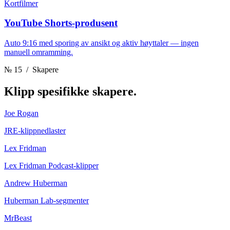
Kortfilmer
YouTube Shorts-produsent
Auto 9:16 med sporing av ansikt og aktiv høyttaler — ingen
manuell omramming.
№ 15
/ Skapere
Klipp
spesifikke skapere.
Joe Rogan
JRE-klippnedlaster
Lex Fridman
Lex Fridman Podcast-klipper
Andrew Huberman
Huberman Lab-segmenter
MrBeast