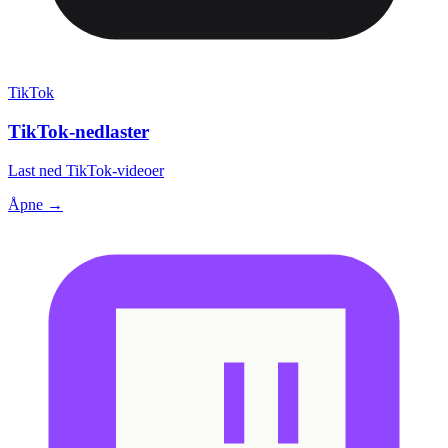
TikTok
TikTok-nedlaster
Last ned TikTok-videoer
Åpne →