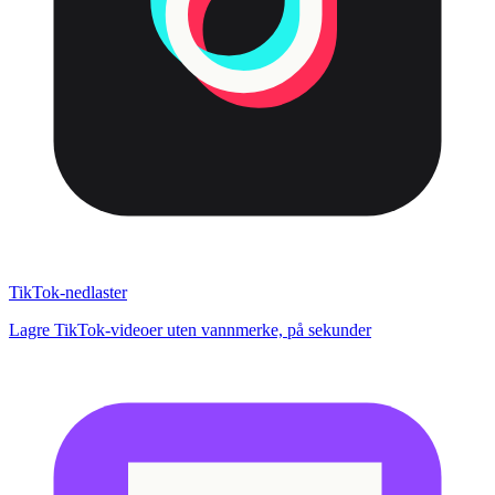
TikTok-nedlaster
Lagre TikTok-videoer uten vannmerke, på sekunder