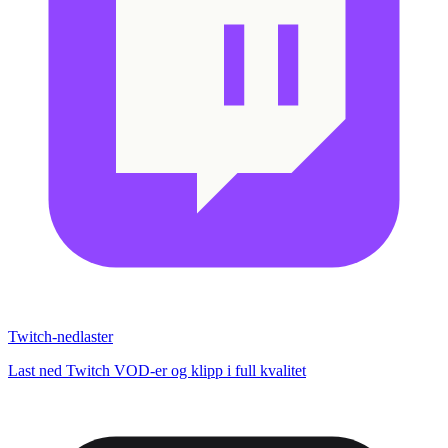
Twitch-nedlaster
Last ned Twitch VOD-er og klipp i full kvalitet