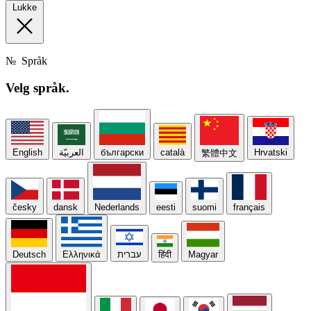
Lukke
№
Språk
Velg
språk.
English
العربيّة
български
català
Hrvatski
繁體中文
česky
dansk
Nederlands
eesti
suomi
français
Deutsch
Ελληνικά
עברית
हिंदी
Magyar