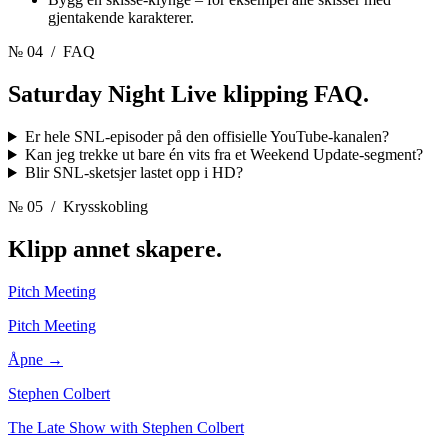
gjentakende karakterer.
№ 04
/ FAQ
Saturday Night Live klipping
FAQ.
Er hele SNL-episoder på den offisielle YouTube-kanalen?
Kan jeg trekke ut bare én vits fra et Weekend Update-segment?
Blir SNL-sketsjer lastet opp i HD?
№ 05
/ Krysskobling
Klipp annet
skapere.
Pitch Meeting
Pitch Meeting
Åpne →
Stephen Colbert
The Late Show with Stephen Colbert