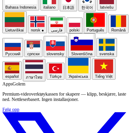
Bahasa Indonesia
italiano
latviešu
日本語
한국어
Lietuviškai
norsk
●
فارسی
polski
Português
Română
Русский
српски
slovensky
Slovenščina
svenska
español
Türkçe
Українська
Tiếng Việt
ภาษาไทย
Apps
Golem
Premium-videoverktøykassen for skapere — klipp, beskjære, laste
ned. Nettleserbasert. Ingen installasjoner.
Følg opp