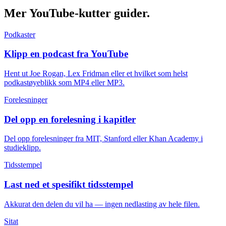
Mer YouTube-kutter
guider.
Podkaster
Klipp en podcast fra YouTube
Hent ut Joe Rogan, Lex Fridman eller et hvilket som helst
podkastøyeblikk som MP4 eller MP3.
Forelesninger
Del opp en forelesning i kapitler
Del opp forelesninger fra MIT, Stanford eller Khan Academy i
studieklipp.
Tidsstempel
Last ned et spesifikt tidsstempel
Akkurat den delen du vil ha — ingen nedlasting av hele filen.
Sitat