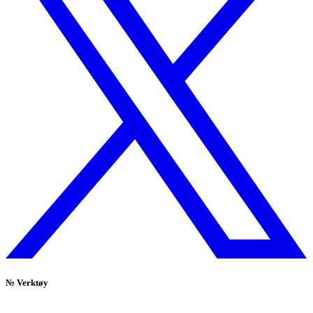
№
Verktøy