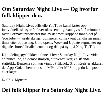
Om Saturday Night Live —
Og hvorfor
folk klipper den.
Saturday Night Lives offisielle YouTube-kanal laster opp
individuelle sketsjer fra hver ukes sending, vanligvis 3–7 minutter
hver. Formatet produserer noe av det mest klippede innholdet på
YouTube — virale sketsjer dominerer konsekvent trendlisten innen
timer etter opplasting. Cold opens, Weekend Update-segmenter og
digitale shorts blir alle hentet ut og delt på nytt på X og TikTok.
Klippdelingsøyeblikkene finnes i hver Saturday Night Live video —
en punchline, en demonstrasjon, et uventet svar, en slående
statistikk. Beatsene som går viralt på TikTok, X og Reels er akkurat
det AppsGolem henter ut som MP4- eller MP3-klipp du kan poste
eller lagre.
№ 02
/ Mønstre
Det folk klipper fra
Saturday Night Live.
1