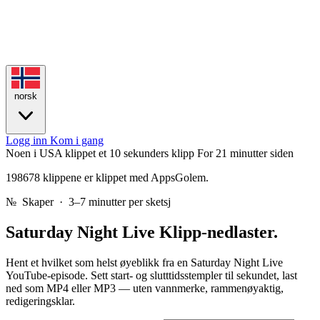
norsk
Logg inn
Kom i gang
Noen i USA klippet et 10 sekunders klipp
For 21 minutter siden
198678 klippene er klippet med AppsGolem.
№
Skaper · 3–7 minutter per sketsj
Saturday Night Live
Klipp-nedlaster.
Hent et hvilket som helst øyeblikk fra en Saturday Night Live
YouTube-episode. Sett start- og slutttidsstempler til sekundet, last
ned som MP4 eller MP3 — uten vannmerke, rammenøyaktig,
redigeringsklar.