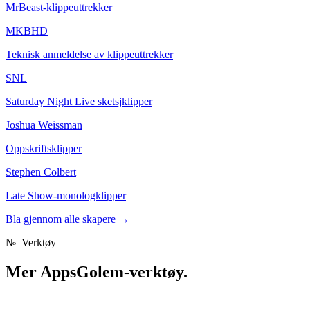
MrBeast-klippeuttrekker
MKBHD
Teknisk anmeldelse av klippeuttrekker
SNL
Saturday Night Live sketsjklipper
Joshua Weissman
Oppskriftsklipper
Stephen Colbert
Late Show-monologklipper
Bla gjennom alle skapere
→
№
Verktøy
Mer
AppsGolem-verktøy.