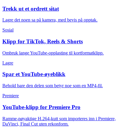
Trekk ut et ordrett sitat
Lagre det noen sa på kamera, med bevis på opptak.
Sosial
Klipp for TikTok, Reels & Shorts
Ombruk lange YouTube-opplasting til kortformatklipp.
Lagre
Spar et YouTube-øyeblikk
Behold bare den delen som betyr noe som en MP4-fil.
Premiere
YouTube-klipp for Premiere Pro
Ramme-nøyaktige H.264-kutt som importeres inn i Premiere,
DaVinci, Final Cut uten rekonform.