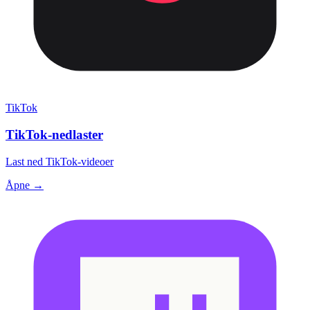
TikTok
TikTok-nedlaster
Last ned TikTok-videoer
Åpne →