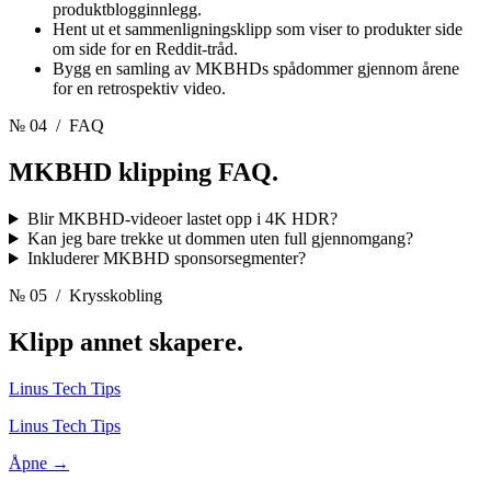
produktblogginnlegg.
Hent ut et sammenligningsklipp som viser to produkter side
om side for en Reddit-tråd.
Bygg en samling av MKBHDs spådommer gjennom årene
for en retrospektiv video.
№ 04
/ FAQ
MKBHD klipping
FAQ.
Blir MKBHD-videoer lastet opp i 4K HDR?
Kan jeg bare trekke ut dommen uten full gjennomgang?
Inkluderer MKBHD sponsorsegmenter?
№ 05
/ Krysskobling
Klipp annet
skapere.
Linus Tech Tips
Linus Tech Tips
Åpne →