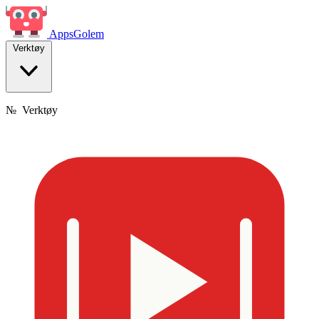
Apps
Golem
Verktøy
№
Verktøy