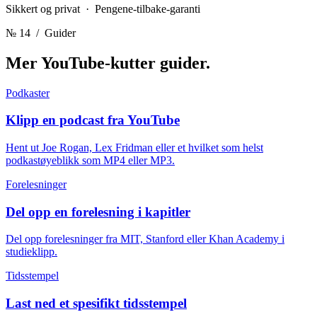
Sikkert og privat · Pengene-tilbake-garanti
№ 14
/ Guider
Mer YouTube-kutter
guider.
Podkaster
Klipp en podcast fra YouTube
Hent ut Joe Rogan, Lex Fridman eller et hvilket som helst
podkastøyeblikk som MP4 eller MP3.
Forelesninger
Del opp en forelesning i kapitler
Del opp forelesninger fra MIT, Stanford eller Khan Academy i
studieklipp.
Tidsstempel
Last ned et spesifikt tidsstempel