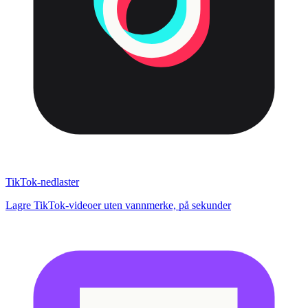
TikTok-nedlaster
Lagre TikTok-videoer uten vannmerke, på sekunder