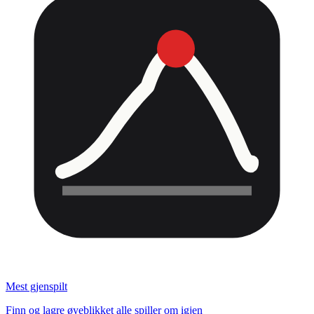
Mest gjenspilt
Finn og lagre øyeblikket alle spiller om igjen