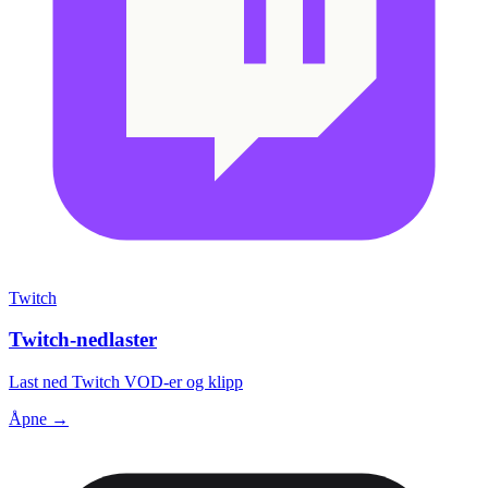
Twitch
Twitch-nedlaster
Last ned Twitch VOD-er og klipp
Åpne →