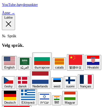
YouTube-høydepunkter
Åpne →
Lukke
№
Språk
Velg
språk.
English
العربيّة
български
català
Hrvatski
繁體中文
česky
dansk
Nederlands
eesti
suomi
français
Deutsch
Ελληνικά
עברית
हिंदी
Magyar