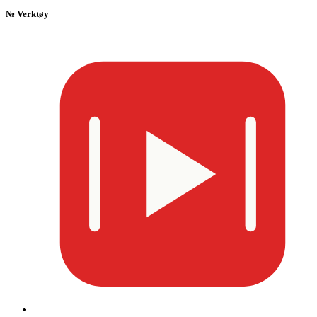
№
Verktøy