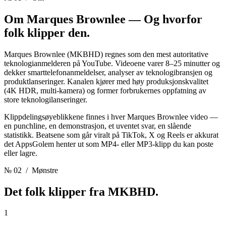
Om Marques Brownlee —
Og hvorfor
folk klipper den.
Marques Brownlee (MKBHD) regnes som den mest autoritative
teknologianmelderen på YouTube. Videoene varer 8–25 minutter og
dekker smarttelefonanmeldelser, analyser av teknologibransjen og
produktlanseringer. Kanalen kjører med høy produksjonskvalitet
(4K HDR, multi-kamera) og former forbrukernes oppfatning av
store teknologilanseringer.
Klippdelingsøyeblikkene finnes i hver Marques Brownlee video —
en punchline, en demonstrasjon, et uventet svar, en slående
statistikk. Beatsene som går viralt på TikTok, X og Reels er akkurat
det AppsGolem henter ut som MP4- eller MP3-klipp du kan poste
eller lagre.
№ 02
/ Mønstre
Det folk klipper fra
MKBHD.
1