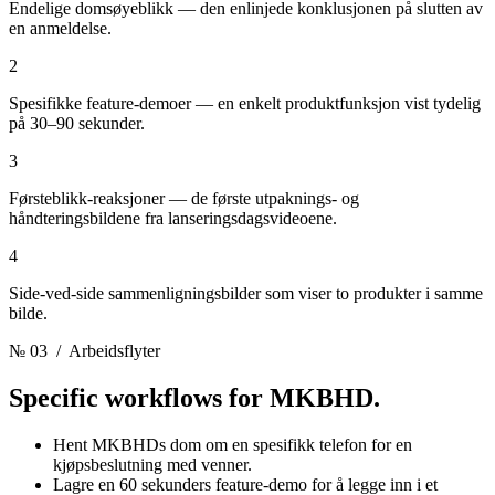
Endelige domsøyeblikk — den enlinjede konklusjonen på slutten av
en anmeldelse.
2
Spesifikke feature-demoer — en enkelt produktfunksjon vist tydelig
på 30–90 sekunder.
3
Førsteblikk-reaksjoner — de første utpaknings- og
håndteringsbildene fra lanseringsdagsvideoene.
4
Side-ved-side sammenligningsbilder som viser to produkter i samme
bilde.
№ 03
/ Arbeidsflyter
Specific workflows for
MKBHD.
Hent MKBHDs dom om en spesifikk telefon for en
kjøpsbeslutning med venner.
Lagre en 60 sekunders feature-demo for å legge inn i et