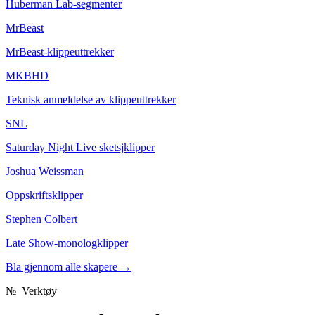
Huberman Lab-segmenter
MrBeast
MrBeast-klippeuttrekker
MKBHD
Teknisk anmeldelse av klippeuttrekker
SNL
Saturday Night Live sketsjklipper
Joshua Weissman
Oppskriftsklipper
Stephen Colbert
Late Show-monologklipper
Bla gjennom alle skapere
→
№
Verktøy