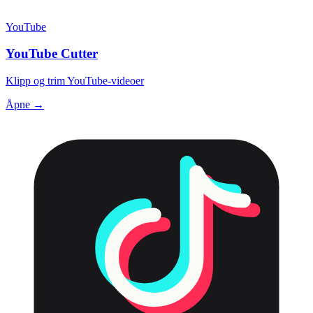
YouTube
YouTube Cutter
Klipp og trim YouTube-videoer
Åpne →