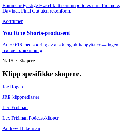
Ramme-nøyaktige H.264-kutt som importeres inn i Premiere,
DaVinci, Final Cut uten rekonform.
Kortfilmer
YouTube Shorts-produsent
Auto 9:16 med sporing av ansikt og aktiv høyttaler — ingen
manuell omramming.
№ 15
/ Skapere
Klipp
spesifikke skapere.
Joe Rogan
JRE-klippnedlaster
Lex Fridman
Lex Fridman Podcast-klipper
Andrew Huberman