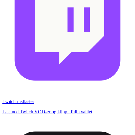
Twitch-nedlaster
Last ned Twitch VOD-er og klipp i full kvalitet