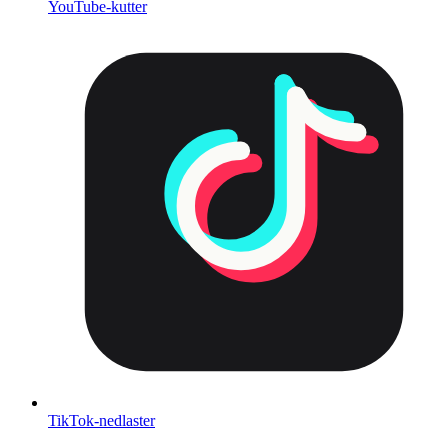
YouTube-kutter
TikTok-nedlaster