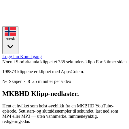
norsk
Logg inn
Kom i gang
Noen i Storbritannia klippet et 335 sekunders klipp
For 3 timer siden
198873 klippene er klippet med AppsGolem.
№
Skaper · 8–25 minutter per video
MKBHD
Klipp-nedlaster.
Hent et hvilket som helst øyeblikk fra en MKBHD YouTube-
episode. Sett start- og slutttidsstempler til sekundet, last ned som
MP4 eller MP3 — uten vannmerke, rammenøyaktig,
redigeringsklar.