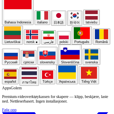
Bahasa Indonesia
italiano
latviešu
日本語
한국어
Lietuviškai
norsk
●
فارسی
polski
Português
Română
Русский
српски
slovensky
Slovenščina
svenska
español
Türkçe
Українська
Tiếng Việt
ภาษาไทย
Apps
Golem
Premium-videoverktøykassen for skapere — klipp, beskjære, laste
ned. Nettleserbasert. Ingen installasjoner.
Følg opp