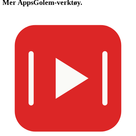
Mer
AppsGolem-verktøy.