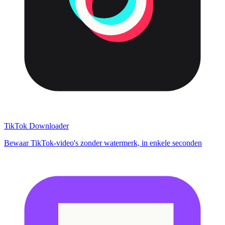
TikTok Downloader
Bewaar TikTok-video's zonder watermerk, in enkele seconden