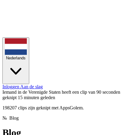
Nederlands
Inloggen
Aan de slag
141 clips vandaag geknipt
vandaag
198207 clips zijn geknipt met AppsGolem.
№
Blog
Blog