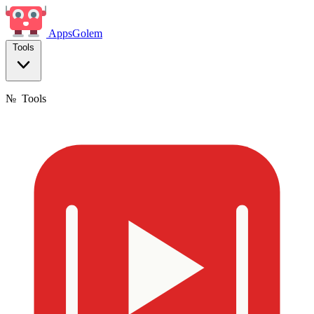
Apps
Golem
Tools
№
Tools