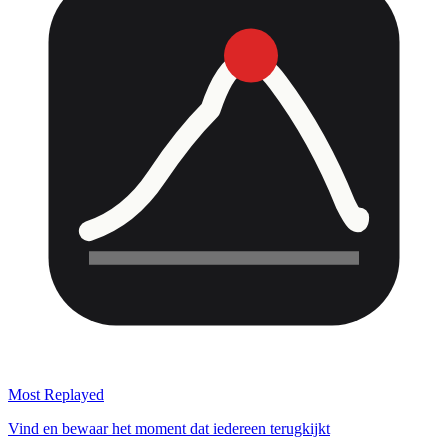
Most Replayed
Vind en bewaar het moment dat iedereen terugkijkt